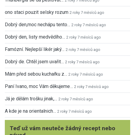
2 roky 7 měsíců ago
ono staci pouzit selsky rozum
2 roky 7 měsíců ago
Dobrý den,moc nechápu tento…
2 roky 7 měsíců ago
Dobrý den, listy medvědího…
2 roky 7 měsíců ago
Famózní. Nejlepší likér jaký…
2 roky 7 měsíců ago
Dobrý de. Chtěl jsem uvařit…
2 roky 7 měsíců ago
Mám před sebou kuchařku z…
2 roky 7 měsíců ago
Paní Ivano, moc Vám děkujeme…
2 roky 7 měsíců ago
Já je dělám trošku jinak,…
2 roky 7 měsíců ago
A kde je na orientalnich…
2 roky 7 měsíců ago
Teď už vám neuteče žádný recept nebo