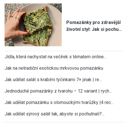
Pomazánky pro zdravější
životní styl: Jak si pochu…
Jídla, která nachystat na večírek s tématem online…
Jak na netradiční exotickou mrkvovou pomazánku
Jak udělat salát s krabími tyčinkami 7× jinak | re…
Jednoduché pomazánky z tvarohu – 12 variant | rych…
Jak udělat pomazánku s olomouckými tvarůžky |4 rec…
Jak udělat sýrový salát tak, abyste si pochutnali?…