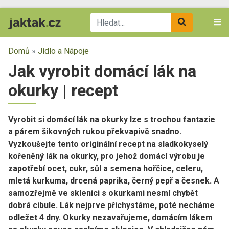
Domů
»
Jídlo a Nápoje
Jak vyrobit domácí lák na
okurky | recept
Vyrobit si domácí lák na okurky lze s trochou fantazie
a párem šikovných rukou překvapivě snadno.
Vyzkoušejte tento originální recept na sladkokyselý
kořeněný lák na okurky, pro jehož domácí výrobu je
zapotřebí ocet, cukr, sůl a semena hořčice, celeru,
mletá kurkuma, drcená paprika, černý pepř a česnek. A
samozřejmě ve sklenici s okurkami nesmí chybět
dobrá cibule. Lák nejprve přichystáme, poté necháme
odležet 4 dny. Okurky nezavařujeme, domácím lákem