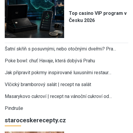
Top casino VIP program v
Česku 2026
Šatní skříň s posuvnými, nebo otočnými dveřmi? Pra…
Poke bowl: chuť Havaje, která dobývá Prahu
Jak připravit pokrmy inspirované luxusními restaur…
Vlčický bramborový salát | recept na salát
Masarykovo cukroví | recept na vánoční cukroví od…
Pindruše
staroceskerecepty.cz