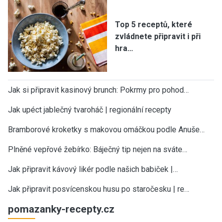
Top 5 receptů, které
zvládnete připravit i při
hra…
Jak si připravit kasinový brunch: Pokrmy pro pohod…
Jak upéct jablečný tvaroháč | regionální recepty
Bramborové kroketky s makovou omáčkou podle Anuše…
Plněné vepřové žebírko: Báječný tip nejen na sváte…
Jak připravit kávový likér podle našich babiček |…
Jak připravit posvícenskou husu po staročesku | re…
pomazanky-recepty.cz