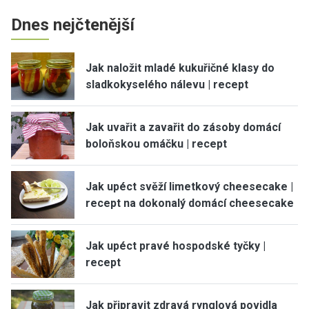
Dnes nejčtenější
Jak naložit mladé kukuřičné klasy do
sladkokyselého nálevu | recept
Jak uvařit a zavařit do zásoby domácí
boloňskou omáčku | recept
Jak upéct svěží limetkový cheesecake |
recept na dokonalý domácí cheesecake
Jak upéct pravé hospodské tyčky |
recept
Jak připravit zdravá rynglová povidla