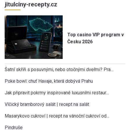
jitulciny-recepty.cz
Top casino VIP program v
Česku 2026
Šatní skříň s posuvnými, nebo otočnými dveřmi? Pra…
Poke bowl: chuť Havaje, která dobývá Prahu
Jak připravit pokrmy inspirované luxusními restaur…
Vlčický bramborový salát | recept na salát
Masarykovo cukroví | recept na vánoční cukroví od…
Pindruše