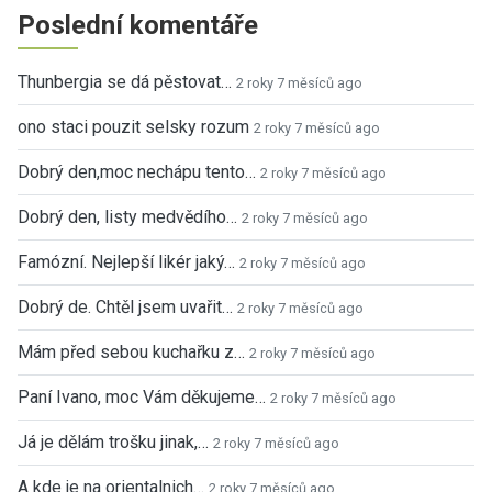
Poslední komentáře
Thunbergia se dá pěstovat…
2 roky 7 měsíců ago
ono staci pouzit selsky rozum
2 roky 7 měsíců ago
Dobrý den,moc nechápu tento…
2 roky 7 měsíců ago
Dobrý den, listy medvědího…
2 roky 7 měsíců ago
Famózní. Nejlepší likér jaký…
2 roky 7 měsíců ago
Dobrý de. Chtěl jsem uvařit…
2 roky 7 měsíců ago
Mám před sebou kuchařku z…
2 roky 7 měsíců ago
Paní Ivano, moc Vám děkujeme…
2 roky 7 měsíců ago
Já je dělám trošku jinak,…
2 roky 7 měsíců ago
A kde je na orientalnich…
2 roky 7 měsíců ago