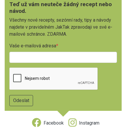
Teď už vám neuteče žádný recept nebo
návod.
Všechny nové recepty, sezónní rady, tipy a návody
najdete v pravidelném JakTak zpravodaji ve své e-
mailové schránce. ZDARMA.
Vaše e-mailová adresa
Facebook
Instagram