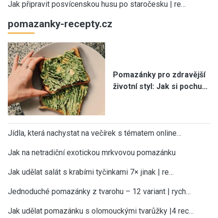
Jak připravit posvícenskou husu po staročesku | re…
pomazanky-recepty.cz
Pomazánky pro zdravější
životní styl: Jak si pochu…
Jídla, která nachystat na večírek s tématem online…
Jak na netradiční exotickou mrkvovou pomazánku
Jak udělat salát s krabími tyčinkami 7× jinak | re…
Jednoduché pomazánky z tvarohu – 12 variant | rych…
Jak udělat pomazánku s olomouckými tvarůžky |4 rec…