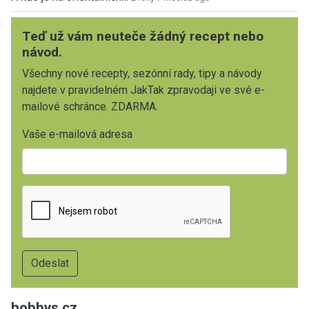
Teď už vám neuteče žádný recept nebo
návod.
Všechny nové recepty, sezónní rady, tipy a návody
najdete v pravidelném JakTak zpravodaji ve své e-
mailové schránce. ZDARMA.
Vaše e-mailová adresa
hobbys.cz