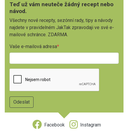
Teď už vám neuteče žádný recept nebo
návod.
Všechny nové recepty, sezónní rady, tipy a návody
najdete v pravidelném JakTak zpravodaji ve své e-
mailové schránce. ZDARMA.
Vaše e-mailová adresa
Facebook
Instagram