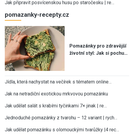
Jak připravit posvícenskou husu po staročesku | re…
pomazanky-recepty.cz
Pomazánky pro zdravější
životní styl: Jak si pochu…
Jídla, která nachystat na večírek s tématem online…
Jak na netradiční exotickou mrkvovou pomazánku
Jak udělat salát s krabími tyčinkami 7× jinak | re…
Jednoduché pomazánky z tvarohu – 12 variant | rych…
Jak udělat pomazánku s olomouckými tvarůžky |4 rec…