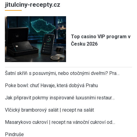
jitulciny-recepty.cz
Top casino VIP program v
Česku 2026
Šatní skříň s posuvnými, nebo otočnými dveřmi? Pra…
Poke bowl: chuť Havaje, která dobývá Prahu
Jak připravit pokrmy inspirované luxusními restaur…
Vlčický bramborový salát | recept na salát
Masarykovo cukroví | recept na vánoční cukroví od…
Pindruše