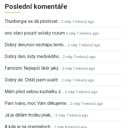
Poslední komentáře
Thunbergia se dá pěstovat…
2 roky 7 měsíců ago
ono staci pouzit selsky rozum
2 roky 7 měsíců ago
Dobrý den,moc nechápu tento…
2 roky 7 měsíců ago
Dobrý den, listy medvědího…
2 roky 7 měsíců ago
Famózní. Nejlepší likér jaký…
2 roky 7 měsíců ago
Dobrý de. Chtěl jsem uvařit…
2 roky 7 měsíců ago
Mám před sebou kuchařku z…
2 roky 7 měsíců ago
Paní Ivano, moc Vám děkujeme…
2 roky 7 měsíců ago
Já je dělám trošku jinak,…
2 roky 7 měsíců ago
A kde je na orientalnich…
2 roky 8 měsíců ago