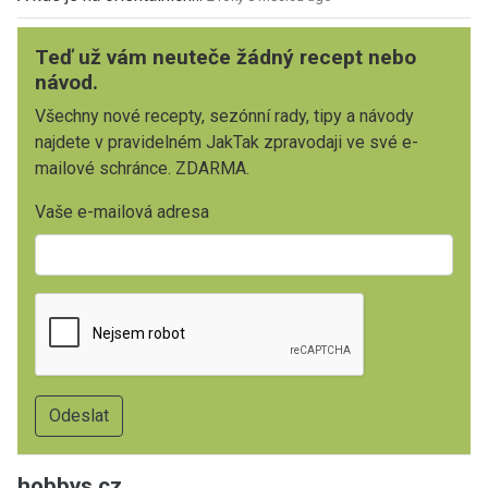
Teď už vám neuteče žádný recept nebo
návod.
Všechny nové recepty, sezónní rady, tipy a návody
najdete v pravidelném JakTak zpravodaji ve své e-
mailové schránce. ZDARMA.
Vaše e-mailová adresa
hobbys.cz