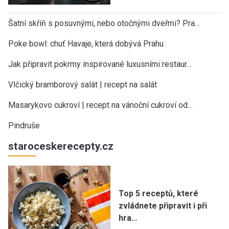
Šatní skříň s posuvnými, nebo otočnými dveřmi? Pra…
Poke bowl: chuť Havaje, která dobývá Prahu
Jak připravit pokrmy inspirované luxusními restaur…
Vlčický bramborový salát | recept na salát
Masarykovo cukroví | recept na vánoční cukroví od…
Pindruše
staroceskerecepty.cz
Top 5 receptů, které
zvládnete připravit i při
hra…