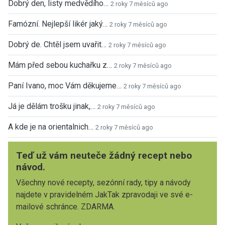
Dobrý den, listy medvědího…
2 roky 7 měsíců ago
Famózní. Nejlepší likér jaký…
2 roky 7 měsíců ago
Dobrý de. Chtěl jsem uvařit…
2 roky 7 měsíců ago
Mám před sebou kuchařku z…
2 roky 7 měsíců ago
Paní Ivano, moc Vám děkujeme…
2 roky 7 měsíců ago
Já je dělám trošku jinak,…
2 roky 7 měsíců ago
A kde je na orientalnich…
2 roky 7 měsíců ago
Teď už vám neuteče žádný recept nebo
návod.
Všechny nové recepty, sezónní rady, tipy a návody
najdete v pravidelném JakTak zpravodaji ve své e-
mailové schránce. ZDARMA.