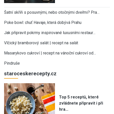
Šatní skříň s posuvnými, nebo otočnými dveřmi? Pra…
Poke bowl: chuť Havaje, která dobývá Prahu
Jak připravit pokrmy inspirované luxusními restaur…
Vlčický bramborový salát | recept na salát
Masarykovo cukroví | recept na vánoční cukroví od…
Pindruše
staroceskerecepty.cz
Top 5 receptů, které
zvládnete připravit i při
hra…