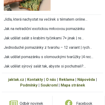
Jídla, která nachystat na večírek s tématem online…
Jak na netradiční exotickou mrkvovou pomazánku
Jak udělat salát s krabími tyčinkami 7× jinak | re…
Jednoduché pomazánky z tvarohu – 12 variant | rych…
Jak udělat pomazánku s olomouckými tvarůžky |4 rec…
Jak udělat sýrový salát tak, abyste si pochutnali?…
jaktak.cz
|
Kontakty
|
O nás
|
Reklama
|
Nápověda
|
Podmínky
|
Soukromí
|
Mapa stránek
Odběr novinek
Facebook