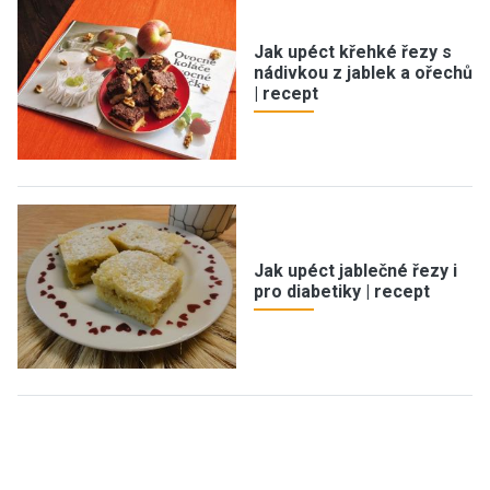
Jak upéct křehké řezy s
nádivkou z jablek a ořechů
| recept
Jak upéct jablečné řezy i
pro diabetiky | recept