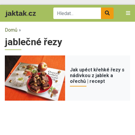
Domů
»
jablečné řezy
Jak upéct křehké řezy s
nádivkou z jablek a
ořechů | recept