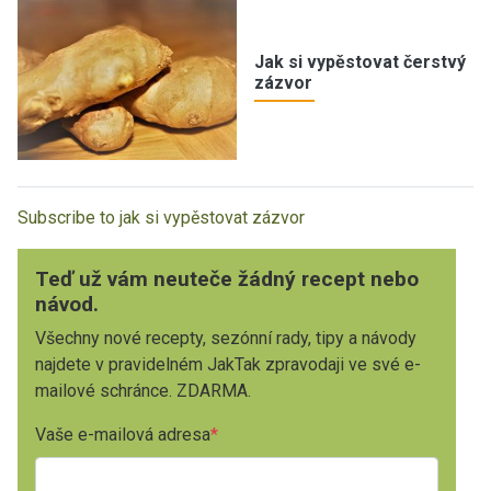
Jak si vypěstovat čerstvý
zázvor
Subscribe to jak si vypěstovat zázvor
Teď už vám neuteče žádný recept nebo
návod.
Všechny nové recepty, sezónní rady, tipy a návody
najdete v pravidelném JakTak zpravodaji ve své e-
mailové schránce. ZDARMA.
Vaše e-mailová adresa