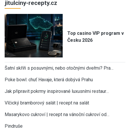
jitulciny-recepty.cz
Top casino VIP program v
Česku 2026
Šatní skříň s posuvnými, nebo otočnými dveřmi? Pra…
Poke bowl: chuť Havaje, která dobývá Prahu
Jak připravit pokrmy inspirované luxusními restaur…
Vlčický bramborový salát | recept na salát
Masarykovo cukroví | recept na vánoční cukroví od…
Pindruše