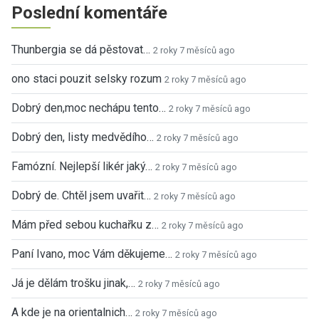
Poslední komentáře
Thunbergia se dá pěstovat…
2 roky 7 měsíců ago
ono staci pouzit selsky rozum
2 roky 7 měsíců ago
Dobrý den,moc nechápu tento…
2 roky 7 měsíců ago
Dobrý den, listy medvědího…
2 roky 7 měsíců ago
Famózní. Nejlepší likér jaký…
2 roky 7 měsíců ago
Dobrý de. Chtěl jsem uvařit…
2 roky 7 měsíců ago
Mám před sebou kuchařku z…
2 roky 7 měsíců ago
Paní Ivano, moc Vám děkujeme…
2 roky 7 měsíců ago
Já je dělám trošku jinak,…
2 roky 7 měsíců ago
A kde je na orientalnich…
2 roky 7 měsíců ago