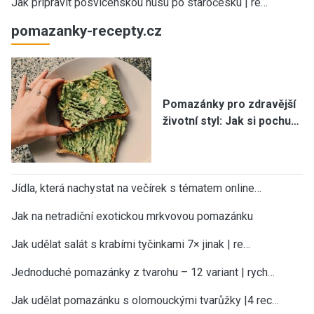
Jak připravit posvícenskou husu po staročesku | re…
pomazanky-recepty.cz
Pomazánky pro zdravější
životní styl: Jak si pochu…
Jídla, která nachystat na večírek s tématem online…
Jak na netradiční exotickou mrkvovou pomazánku
Jak udělat salát s krabími tyčinkami 7× jinak | re…
Jednoduché pomazánky z tvarohu – 12 variant | rych…
Jak udělat pomazánku s olomouckými tvarůžky |4 rec…