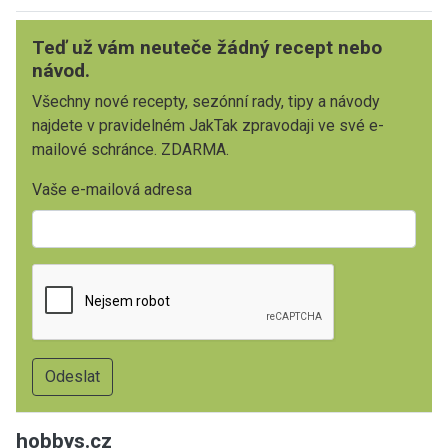
Teď už vám neuteče žádný recept nebo
návod.
Všechny nové recepty, sezónní rady, tipy a návody
najdete v pravidelném JakTak zpravodaji ve své e-
mailové schránce. ZDARMA.
Vaše e-mailová adresa
hobbys.cz