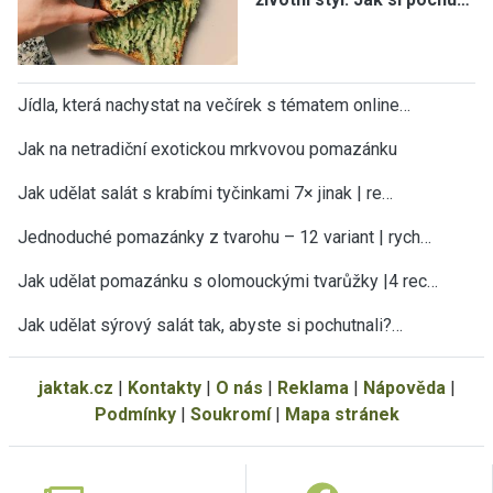
Jídla, která nachystat na večírek s tématem online…
Jak na netradiční exotickou mrkvovou pomazánku
Jak udělat salát s krabími tyčinkami 7× jinak | re…
Jednoduché pomazánky z tvarohu – 12 variant | rych…
Jak udělat pomazánku s olomouckými tvarůžky |4 rec…
Jak udělat sýrový salát tak, abyste si pochutnali?…
jaktak.cz
|
Kontakty
|
O nás
|
Reklama
|
Nápověda
|
Podmínky
|
Soukromí
|
Mapa stránek