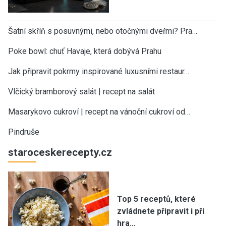
Šatní skříň s posuvnými, nebo otočnými dveřmi? Pra…
Poke bowl: chuť Havaje, která dobývá Prahu
Jak připravit pokrmy inspirované luxusními restaur…
Vlčický bramborový salát | recept na salát
Masarykovo cukroví | recept na vánoční cukroví od…
Pindruše
staroceskerecepty.cz
Top 5 receptů, které
zvládnete připravit i při
hra…