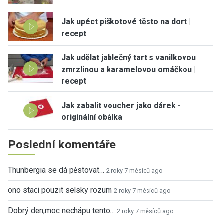
Jak upéct piškotové těsto na dort |
recept
Jak udělat jablečný tart s vanilkovou
zmrzlinou a karamelovou omáčkou |
recept
Jak zabalit voucher jako dárek -
originální obálka
Poslední komentáře
Thunbergia se dá pěstovat…
2 roky 7 měsíců ago
ono staci pouzit selsky rozum
2 roky 7 měsíců ago
Dobrý den,moc nechápu tento…
2 roky 7 měsíců ago