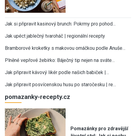
Jak si připravit kasinový brunch: Pokrmy pro pohod…
Jak upéct jablečný tvaroháč | regionální recepty
Bramborové kroketky s makovou omáčkou podle Anuše…
Plněné vepřové žebírko: Báječný tip nejen na sváte…
Jak připravit kávový likér podle našich babiček |…
Jak připravit posvícenskou husu po staročesku | re…
pomazanky-recepty.cz
Pomazánky pro zdravější
životní styl: Jak si pochu…