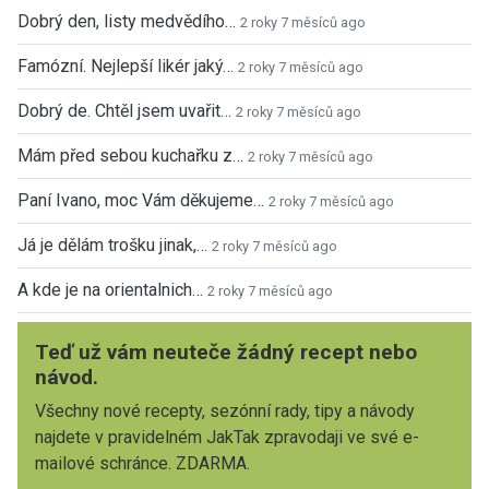
Dobrý den, listy medvědího…
2 roky 7 měsíců ago
Famózní. Nejlepší likér jaký…
2 roky 7 měsíců ago
Dobrý de. Chtěl jsem uvařit…
2 roky 7 měsíců ago
Mám před sebou kuchařku z…
2 roky 7 měsíců ago
Paní Ivano, moc Vám děkujeme…
2 roky 7 měsíců ago
Já je dělám trošku jinak,…
2 roky 7 měsíců ago
A kde je na orientalnich…
2 roky 7 měsíců ago
Teď už vám neuteče žádný recept nebo
návod.
Všechny nové recepty, sezónní rady, tipy a návody
najdete v pravidelném JakTak zpravodaji ve své e-
mailové schránce. ZDARMA.