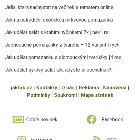
Jídla, která nachystat na večírek s tématem online…
Jak na netradiční exotickou mrkvovou pomazánku
Jak udělat salát s krabími tyčinkami 7× jinak | re…
Jednoduché pomazánky z tvarohu – 12 variant | rych…
Jak udělat pomazánku s olomouckými tvarůžky |4 rec…
Jak udělat sýrový salát tak, abyste si pochutnali?…
jaktak.cz
|
Kontakty
|
O nás
|
Reklama
|
Nápověda
|
Podmínky
|
Soukromí
|
Mapa stránek
Odběr novinek
Facebook