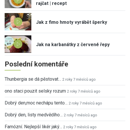
rajčat | recept
Jak z fimo hmoty vyrábět šperky
Jak na karbanátky z červené řepy
Poslední komentáře
Thunbergia se dá pěstovat…
2 roky 7 měsíců ago
ono staci pouzit selsky rozum
2 roky 7 měsíců ago
Dobrý den,moc nechápu tento…
2 roky 7 měsíců ago
Dobrý den, listy medvědího…
2 roky 7 měsíců ago
Famózní. Nejlepší likér jaký…
2 roky 7 měsíců ago