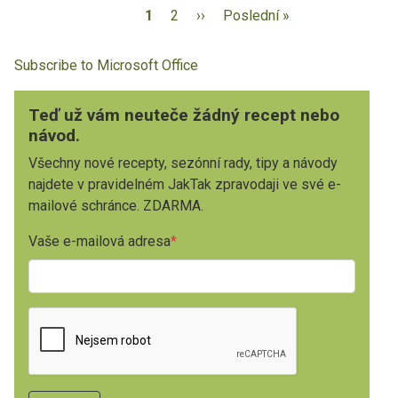
1
2
››
Poslední »
Subscribe to Microsoft Office
Teď už vám neuteče žádný recept nebo
návod.
Všechny nové recepty, sezónní rady, tipy a návody
najdete v pravidelném JakTak zpravodaji ve své e-
mailové schránce. ZDARMA.
Vaše e-mailová adresa