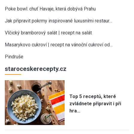
Poke bowl: chuť Havaje, která dobývá Prahu
Jak připravit pokrmy inspirované luxusními restaur…
Vlčický bramborový salát | recept na salát
Masarykovo cukroví | recept na vánoční cukroví od…
Pindruše
staroceskerecepty.cz
Top 5 receptů, které
zvládnete připravit i při
hra…