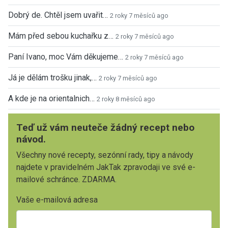
Dobrý de. Chtěl jsem uvařit…
2 roky 7 měsíců ago
Mám před sebou kuchařku z…
2 roky 7 měsíců ago
Paní Ivano, moc Vám děkujeme…
2 roky 7 měsíců ago
Já je dělám trošku jinak,…
2 roky 7 měsíců ago
A kde je na orientalnich…
2 roky 8 měsíců ago
Teď už vám neuteče žádný recept nebo
návod.
Všechny nové recepty, sezónní rady, tipy a návody
najdete v pravidelném JakTak zpravodaji ve své e-
mailové schránce. ZDARMA.
Vaše e-mailová adresa