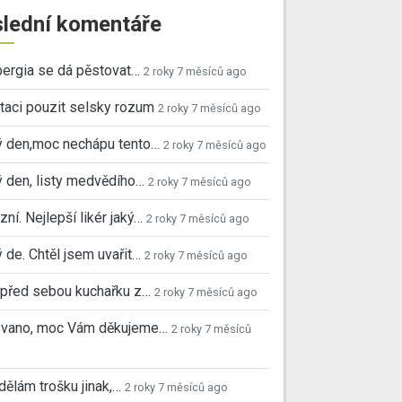
lední komentáře
ergia se dá pěstovat…
2 roky 7 měsíců ago
taci pouzit selsky rozum
2 roky 7 měsíců ago
ý den,moc nechápu tento…
2 roky 7 měsíců ago
 den, listy medvědího…
2 roky 7 měsíců ago
ní. Nejlepší likér jaký…
2 roky 7 měsíců ago
 de. Chtěl jsem uvařit…
2 roky 7 měsíců ago
před sebou kuchařku z…
2 roky 7 měsíců ago
 Ivano, moc Vám děkujeme…
2 roky 7 měsíců
 dělám trošku jinak,…
2 roky 7 měsíců ago