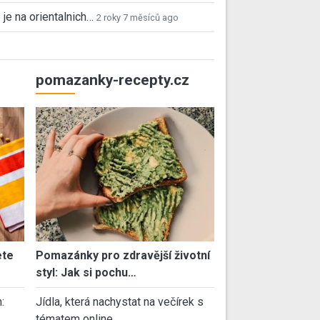
 je na orientalnich…
2 roky 7 měsíců ago
pomazanky-recepty.cz
ete
Pomazánky pro zdravější životní
styl: Jak si pochu…
:
Jídla, která nachystat na večírek s
tématem online…