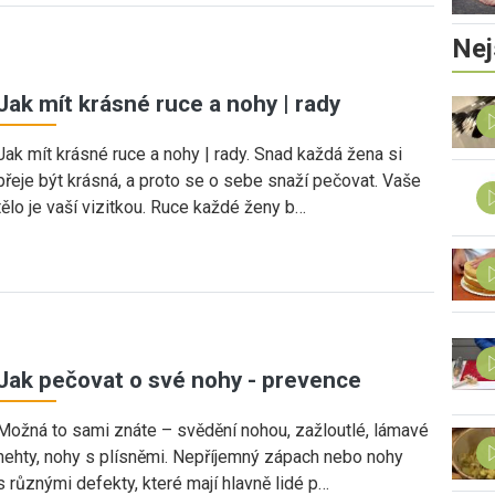
Nej
Jak mít krásné ruce a nohy | rady
Jak mít krásné ruce a nohy | rady. Snad každá žena si
přeje být krásná, a proto se o sebe snaží pečovat. Vaše
tělo je vaší vizitkou. Ruce každé ženy b…
Jak pečovat o své nohy - prevence
Možná to sami znáte – svědění nohou, zažloutlé, lámavé
nehty, nohy s plísněmi. Nepříjemný zápach nebo nohy
s různými defekty, které mají hlavně lidé p…