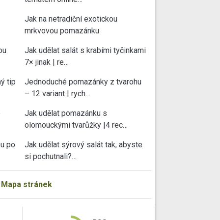
Jak na netradiční exotickou
mrkvovou pomazánku
ou
Jak udělat salát s krabími tyčinkami
7× jinak | re…
ý tip
Jednoduché pomazánky z tvarohu
– 12 variant | rych…
e
Jak udělat pomazánku s
olomouckými tvarůžky |4 rec…
su po
Jak udělat sýrový salát tak, abyste
si pochutnali?…
|
Mapa stránek