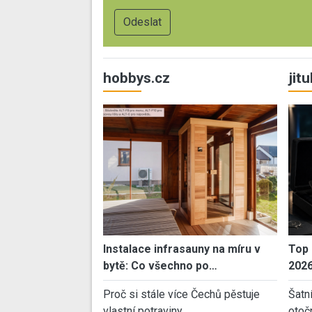
hobbys.cz
jit
Instalace infrasauny na míru v
Top 
bytě: Co všechno po…
202
Proč si stále více Čechů pěstuje
Šatn
vlastní potraviny…
otoč