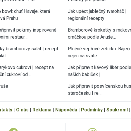
 bowl: chuť Havaje, která
Jak upéct jablečný tvaroháč |
vá Prahu
regionální recepty
připravit pokrmy inspirované
Bramborové kroketky s makov
sními restaur…
omáčkou podle Anuše…
cký bramborový salát | recept
Plněné vepřové žebírko: Báječn
lát
nejen na sváte…
rykovo cukroví | recept na
Jak připravit kávový likér podl
ční cukroví od…
našich babiček |…
ruše
Jak připravit posvícenskou hu
staročesku | re…
ntakty
|
O nás
|
Reklama
|
Nápověda
|
Podmínky
|
Soukromí