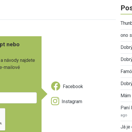
Pos
Thunb
ono s
pt nebo
Dobr
Dobrý
 a návody najdete
 e-mailové
Famóz
Dobrý
Facebook
Mám 
Instagram
Paní
ago
Já je