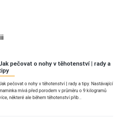
ii
Jak pečovat o nohy v těhotenství | rady a
tipy
Jak pečovat o nohy v těhotenství | rady a tipy. Nastávající
maminka mívá před porodem v průměru o 9 kilogramů
více, některé ale během těhotenství přib…