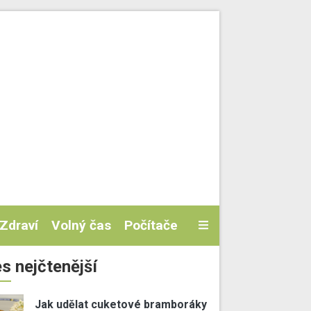
Zdraví
Volný čas
Počítače
s nejčtenější
Jak udělat cuketové bramboráky