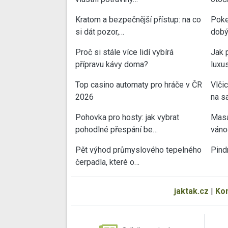
Kratom a bezpečnější přístup: na co
Poke
si dát pozor,…
dobý
Proč si stále více lidí vybírá
Jak 
přípravu kávy doma?
luxu
Top casino automaty pro hráče v ČR
Vlči
2026
na sa
Pohovka pro hosty: jak vybrat
Masa
pohodlné přespání be…
váno
Pět výhod průmyslového tepelného
Pind
čerpadla, které o…
jaktak.cz
|
Ko