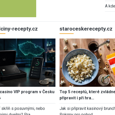
A kde
ulciny-recepty.cz
staroceskerecepty.cz
casino VIP program v Česku
Top 5 receptů, které zvládn
6
připravit i při hra…
í skříň s posuvnými, nebo
Jak si připravit kasinový brunch
nými dveřmi? Pra…
Pokrmy pro pohod…