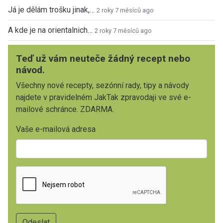
Já je dělám trošku jinak,…
2 roky 7 měsíců ago
A kde je na orientalnich…
2 roky 7 měsíců ago
Teď už vám neuteče žádný recept nebo
návod.
Všechny nové recepty, sezónní rady, tipy a návody
najdete v pravidelném JakTak zpravodaji ve své e-
mailové schránce. ZDARMA.
Vaše e-mailová adresa