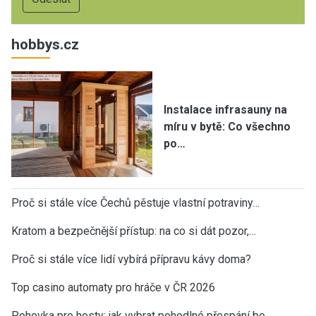
hobbys.cz
Instalace infrasauny na
míru v bytě: Co všechno
po…
Proč si stále více Čechů pěstuje vlastní potraviny…
Kratom a bezpečnější přístup: na co si dát pozor,…
Proč si stále více lidí vybírá přípravu kávy doma?
Top casino automaty pro hráče v ČR 2026
Pohovka pro hosty: jak vybrat pohodlné přespání be…