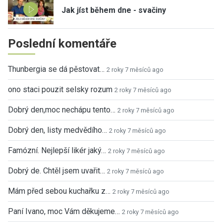
Jak jíst během dne - svačiny
Poslední komentáře
Thunbergia se dá pěstovat…
2 roky 7 měsíců ago
ono staci pouzit selsky rozum
2 roky 7 měsíců ago
Dobrý den,moc nechápu tento…
2 roky 7 měsíců ago
Dobrý den, listy medvědího…
2 roky 7 měsíců ago
Famózní. Nejlepší likér jaký…
2 roky 7 měsíců ago
Dobrý de. Chtěl jsem uvařit…
2 roky 7 měsíců ago
Mám před sebou kuchařku z…
2 roky 7 měsíců ago
Paní Ivano, moc Vám děkujeme…
2 roky 7 měsíců ago