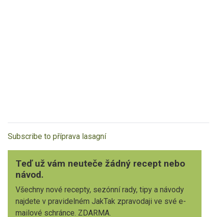
Subscribe to příprava lasagní
Teď už vám neuteče žádný recept nebo
návod.
Všechny nové recepty, sezónní rady, tipy a návody
najdete v pravidelném JakTak zpravodaji ve své e-
mailové schránce. ZDARMA.