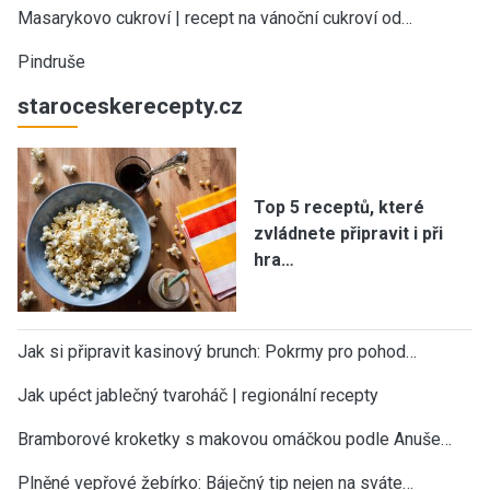
Masarykovo cukroví | recept na vánoční cukroví od…
Pindruše
staroceskerecepty.cz
Top 5 receptů, které
zvládnete připravit i při
hra…
Jak si připravit kasinový brunch: Pokrmy pro pohod…
Jak upéct jablečný tvaroháč | regionální recepty
Bramborové kroketky s makovou omáčkou podle Anuše…
Plněné vepřové žebírko: Báječný tip nejen na sváte…