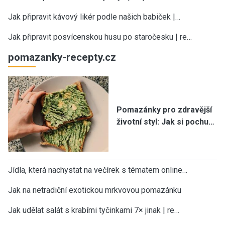
Jak připravit kávový likér podle našich babiček |…
Jak připravit posvícenskou husu po staročesku | re…
pomazanky-recepty.cz
Pomazánky pro zdravější
životní styl: Jak si pochu…
Jídla, která nachystat na večírek s tématem online…
Jak na netradiční exotickou mrkvovou pomazánku
Jak udělat salát s krabími tyčinkami 7× jinak | re…