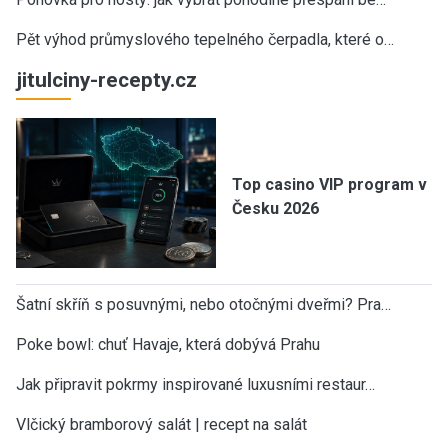
Pět výhod průmyslového tepelného čerpadla, které o…
jitulciny-recepty.cz
Top casino VIP program v
Česku 2026
Šatní skříň s posuvnými, nebo otočnými dveřmi? Pra…
Poke bowl: chuť Havaje, která dobývá Prahu
Jak připravit pokrmy inspirované luxusními restaur…
Vlčický bramborový salát | recept na salát