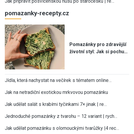
Jak připravit posvícenskou husu po staročesku | re…
pomazanky-recepty.cz
Pomazánky pro zdravější
životní styl: Jak si pochu…
Jídla, která nachystat na večírek s tématem online…
Jak na netradiční exotickou mrkvovou pomazánku
Jak udělat salát s krabími tyčinkami 7× jinak | re…
Jednoduché pomazánky z tvarohu – 12 variant | rych…
Jak udělat pomazánku s olomouckými tvarůžky |4 rec…