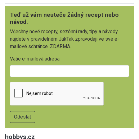
Teď už vám neuteče žádný recept nebo
návod.
Všechny nové recepty, sezónní rady, tipy a návody
najdete v pravidelném JakTak zpravodaji ve své e-
mailové schránce. ZDARMA.
Vaše e-mailová adresa
hobbys.cz