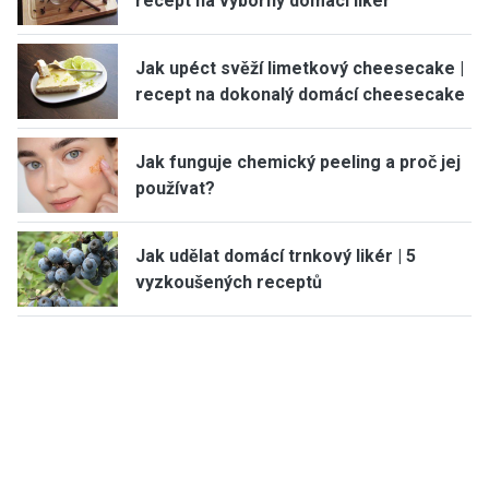
recept na výborný domácí likér
Jak upéct svěží limetkový cheesecake |
recept na dokonalý domácí cheesecake
Jak funguje chemický peeling a proč jej
používat?
Jak udělat domácí trnkový likér | 5
vyzkoušených receptů