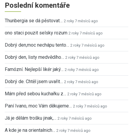
Poslední komentáře
Thunbergia se dá pěstovat…
2 roky 7 měsíců ago
ono staci pouzit selsky rozum
2 roky 7 měsíců ago
Dobrý den,moc nechápu tento…
2 roky 7 měsíců ago
Dobrý den, listy medvědího…
2 roky 7 měsíců ago
Famózní. Nejlepší likér jaký…
2 roky 7 měsíců ago
Dobrý de. Chtěl jsem uvařit…
2 roky 7 měsíců ago
Mám před sebou kuchařku z…
2 roky 7 měsíců ago
Paní Ivano, moc Vám děkujeme…
2 roky 7 měsíců ago
Já je dělám trošku jinak,…
2 roky 7 měsíců ago
A kde je na orientalnich…
2 roky 7 měsíců ago