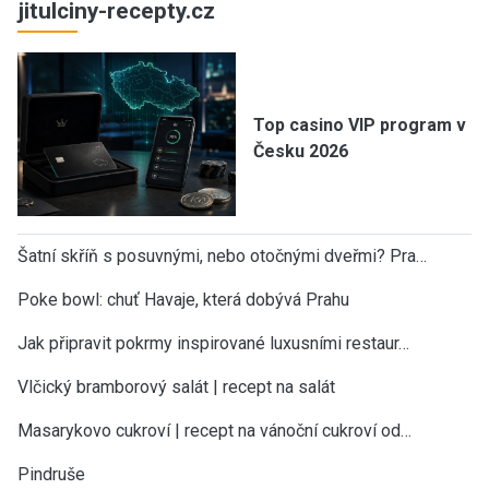
jitulciny-recepty.cz
Top casino VIP program v
Česku 2026
Šatní skříň s posuvnými, nebo otočnými dveřmi? Pra…
Poke bowl: chuť Havaje, která dobývá Prahu
Jak připravit pokrmy inspirované luxusními restaur…
Vlčický bramborový salát | recept na salát
Masarykovo cukroví | recept na vánoční cukroví od…
Pindruše