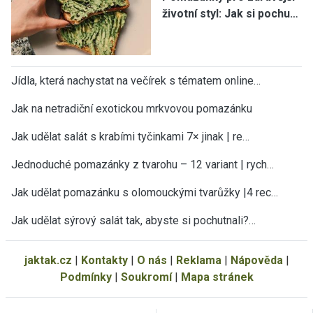
životní styl: Jak si pochu…
Jídla, která nachystat na večírek s tématem online…
Jak na netradiční exotickou mrkvovou pomazánku
Jak udělat salát s krabími tyčinkami 7× jinak | re…
Jednoduché pomazánky z tvarohu – 12 variant | rych…
Jak udělat pomazánku s olomouckými tvarůžky |4 rec…
Jak udělat sýrový salát tak, abyste si pochutnali?…
jaktak.cz
|
Kontakty
|
O nás
|
Reklama
|
Nápověda
|
Podmínky
|
Soukromí
|
Mapa stránek