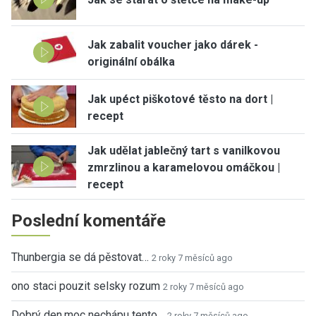
Jak zabalit voucher jako dárek -
originální obálka
Jak upéct piškotové těsto na dort |
recept
Jak udělat jablečný tart s vanilkovou
zmrzlinou a karamelovou omáčkou |
recept
Poslední komentáře
Thunbergia se dá pěstovat…
2 roky 7 měsíců ago
ono staci pouzit selsky rozum
2 roky 7 měsíců ago
Dobrý den,moc nechápu tento…
2 roky 7 měsíců ago