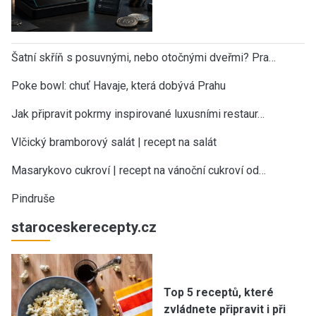
Šatní skříň s posuvnými, nebo otočnými dveřmi? Pra…
Poke bowl: chuť Havaje, která dobývá Prahu
Jak připravit pokrmy inspirované luxusními restaur…
Vlčický bramborový salát | recept na salát
Masarykovo cukroví | recept na vánoční cukroví od…
Pindruše
staroceskerecepty.cz
Top 5 receptů, které
zvládnete připravit i při