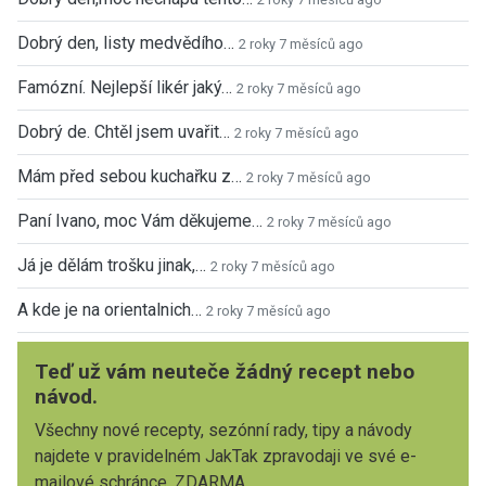
Dobrý den, listy medvědího…
2 roky 7 měsíců ago
Famózní. Nejlepší likér jaký…
2 roky 7 měsíců ago
Dobrý de. Chtěl jsem uvařit…
2 roky 7 měsíců ago
Mám před sebou kuchařku z…
2 roky 7 měsíců ago
Paní Ivano, moc Vám děkujeme…
2 roky 7 měsíců ago
Já je dělám trošku jinak,…
2 roky 7 měsíců ago
A kde je na orientalnich…
2 roky 7 měsíců ago
Teď už vám neuteče žádný recept nebo
návod.
Všechny nové recepty, sezónní rady, tipy a návody
najdete v pravidelném JakTak zpravodaji ve své e-
mailové schránce. ZDARMA.