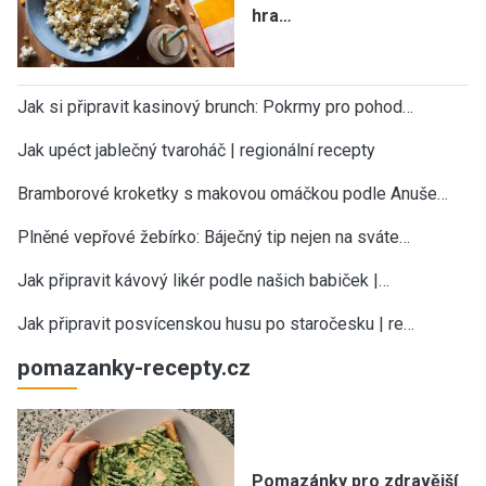
hra…
Jak si připravit kasinový brunch: Pokrmy pro pohod…
Jak upéct jablečný tvaroháč | regionální recepty
Bramborové kroketky s makovou omáčkou podle Anuše…
Plněné vepřové žebírko: Báječný tip nejen na sváte…
Jak připravit kávový likér podle našich babiček |…
Jak připravit posvícenskou husu po staročesku | re…
pomazanky-recepty.cz
Pomazánky pro zdravější