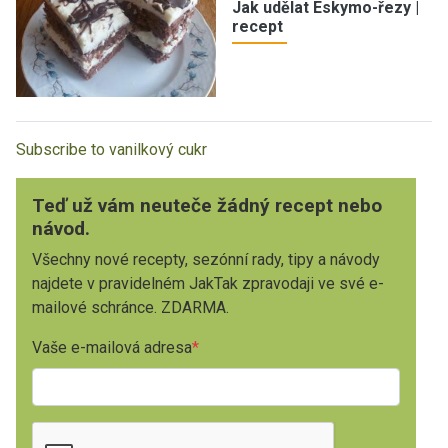
Jak udělat Eskymo-řezy |
recept
Subscribe to vanilkový cukr
Teď už vám neuteče žádný recept nebo
návod.
Všechny nové recepty, sezónní rady, tipy a návody
najdete v pravidelném JakTak zpravodaji ve své e-
mailové schránce. ZDARMA.
Vaše e-mailová adresa