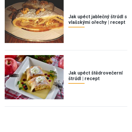
Jak upéct jablečný štrúdl s
vlašskými ořechy | recept
Jak upéct štědrovečerní
štrúdl | recept