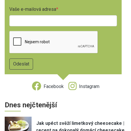
Vaše e-mailová adresa
Facebook
Instagram
Dnes nejčtenější
Jak upéct svěží limetkový cheesecake |
recept na dokonalý domácí cheesecake