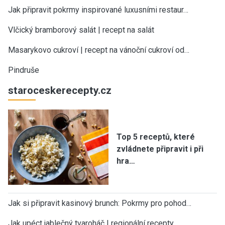
Jak připravit pokrmy inspirované luxusními restaur…
Vlčický bramborový salát | recept na salát
Masarykovo cukroví | recept na vánoční cukroví od…
Pindruše
staroceskerecepty.cz
Top 5 receptů, které
zvládnete připravit i při
hra…
Jak si připravit kasinový brunch: Pokrmy pro pohod…
Jak upéct jablečný tvaroháč | regionální recepty