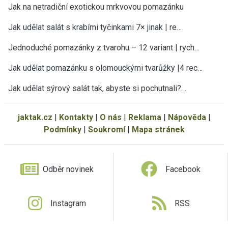
Jak na netradiční exotickou mrkvovou pomazánku
Jak udělat salát s krabími tyčinkami 7× jinak | re…
Jednoduché pomazánky z tvarohu – 12 variant | rych…
Jak udělat pomazánku s olomouckými tvarůžky |4 rec…
Jak udělat sýrový salát tak, abyste si pochutnali?…
jaktak.cz
|
Kontakty
|
O nás
|
Reklama
|
Nápověda
|
Podmínky
|
Soukromí
|
Mapa stránek
Odběr novinek
Facebook
Instagram
RSS