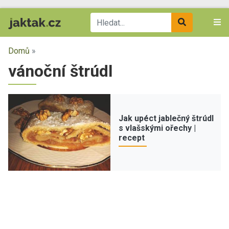
Domů
»
vánoční štrúdl
Jak upéct jablečný štrúdl
s vlašskými ořechy |
recept