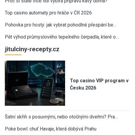
Proč si stále více lidí vybírá přípravu kávy doma?
Top casino automaty pro hráče v ČR 2026
Pohovka pro hosty: jak vybrat pohodlné přespání be…
Pět výhod průmyslového tepelného čerpadla, které o…
jitulciny-recepty.cz
Top casino VIP program v
Česku 2026
Šatní skříň s posuvnými, nebo otočnými dveřmi? Pra…
Poke bowl: chuť Havaje, která dobývá Prahu