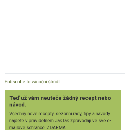
Subscribe to vánoční štrúdl
Teď už vám neuteče žádný recept nebo
návod.
Všechny nové recepty, sezónní rady, tipy a návody
najdete v pravidelném JakTak zpravodaji ve své e-
mailové schránce. ZDARMA.