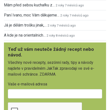
Mám před sebou kuchařku z…
2 roky 7 měsíců ago
Paní Ivano, moc Vám děkujeme…
2 roky 7 měsíců ago
Já je dělám trošku jinak,…
2 roky 7 měsíců ago
A kde je na orientalnich…
2 roky 8 měsíců ago
Teď už vám neuteče žádný recept nebo
návod.
Všechny nové recepty, sezónní rady, tipy a návody
najdete v pravidelném JakTak zpravodaji ve své e-
mailové schránce. ZDARMA.
Vaše e-mailová adresa