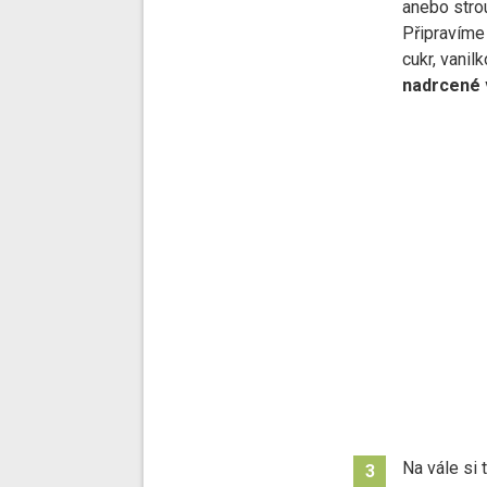
anebo strou
Připravíme 
cukr, vanil
nadrcené 
Na vále si 
3