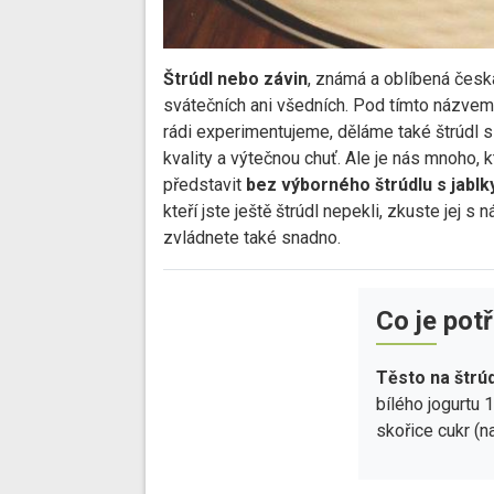
Štrúdl nebo závin
, známá a oblíbená česk
svátečních ani všedních. Pod tímto názvem
rádi experimentujeme, děláme také štrúdl s
kvality a výtečnou chuť. Ale je nás mnoho, 
představit
bez výborného štrúdlu s jablk
kteří jste ještě štrúdl nepekli, zkuste jej s 
zvládnete také snadno.
Co je pot
Těsto na štrúd
bílého jogurtu 
skořice cukr (n