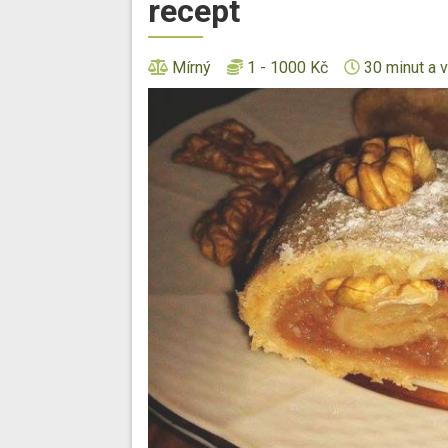
recept
Mírný
1 - 1000 Kč
30 minut a v