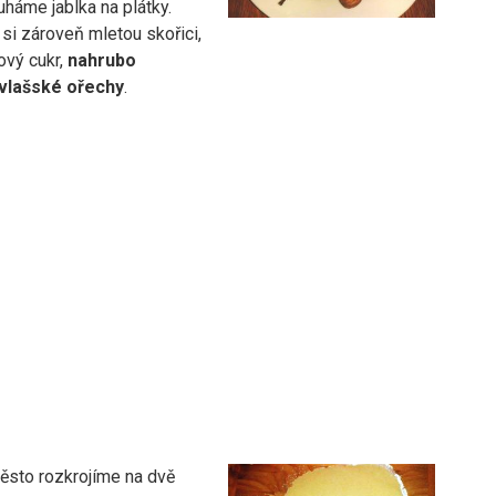
háme jablka na plátky.
si zároveň mletou skořici,
kový cukr,
nahrubo
vlašské ořechy
.
těsto rozkrojíme na dvě