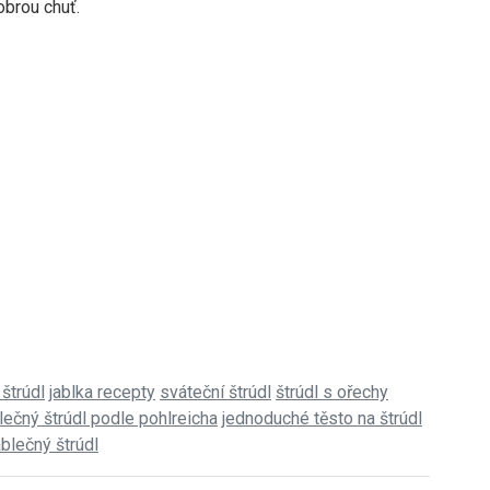
obrou chuť.
štrúdl
jablka recepty
sváteční štrúdl
štrúdl s ořechy
lečný štrúdl podle pohlreicha
jednoduché těsto na štrúdl
ablečný štrúdl