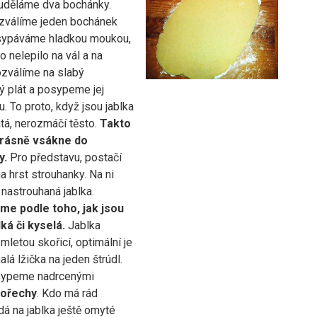
 uděláme dva bochánky.
ozválíme jeden bochánek
sypáváme hladkou moukou,
o nelepilo na vál a na
ozválíme na slabý
ý plát a posypeme jej
. To proto, když jsou jablka
tá, nerozmáčí těsto.
Takto
krásně vsákne do
y.
Pro představu, postačí
na hrst strouhanky. Na ni
nastrouhaná jablka.
me podle toho, jak jsou
ká či kyselá.
Jablka
letou skořicí, optimální je
alá lžička na jeden štrúdl.
sypeme nadrcenými
 ořechy
. Kdo má rád
idá na jablka ještě omyté