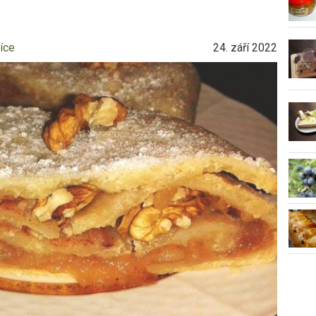
íce
24. září 2022