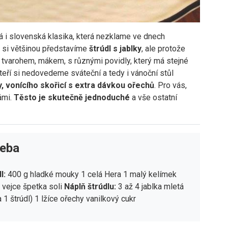
á i slovenská klasika, která nezklame ve dnech
 si většinou představíme
štrúdl s jablky
, ale protože
 tvarohem, mákem, s různými povidly, který má stejné
kteří si nedovedeme sváteční a tedy i vánoční stůl
y, vonícího skořicí s extra dávkou ořechů
. Pro vás,
námi.
Těsto je skutečně jednoduché
a vše ostatní
řeba
l:
400 g hladké mouky 1 celá Hera 1 malý kelímek
1 vejce špetka soli
Náplň štrúdlu:
3 až 4 jablka mletá
a 1 štrúdl) 1 lžíce ořechy vanilkový cukr