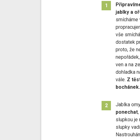
Připravíme
1
jablky a o
smícháme v
propracuje
vše smíchá
dostatek p
proto, že 
nepořádek,
ven a na z
dohladka n
vále.
Z těs
bochánek.
Jablka om
2
ponechat
,
slupkou je 
slupky vadí
Nastrouhám