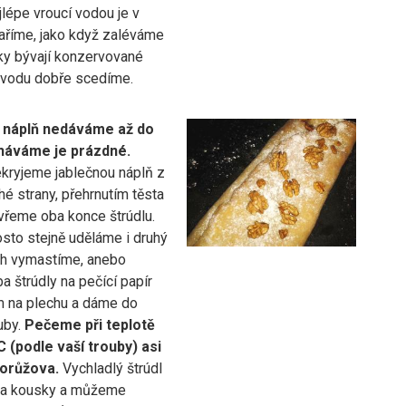
jlépe vroucí vodou je v
aříme, jako když zaléváme
nky bývají konzervované
 vodu dobře scedíme.
 náplň nedáváme až do
cháváme je prázdné.
kryjeme jablečnou náplň z
hé strany, přehrnutím těsta
vřeme oba konce štrúdlu.
sto stejně uděláme i druhý
ech vymastíme, anebo
 štrúdly na pečící papír
 na plechu a dáme do
uby.
Pečeme při teplotě
 (podle vaší trouby) asi
dorůžova.
Vychladlý štrúdl
na kousky a můžeme