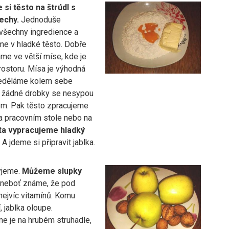
 si těsto na štrúdl s
řechy.
Jednoduše
šechny ingredience a
me v hladké těsto. Dobře
me ve větší míse, kde je
rostoru. Mísa je výhodná
neděláme kolem sebe
 žádné drobky se nesypou
em. Pak těsto zpracujeme
a pracovním stole nebo na
ta vypracujeme hladký
A jdeme si připravit jablka.
yjeme.
Můžeme slupky
 neboť známe, že pod
nejvíc vitamínů. Komu
, jablka oloupe.
e je na hrubém struhadle,