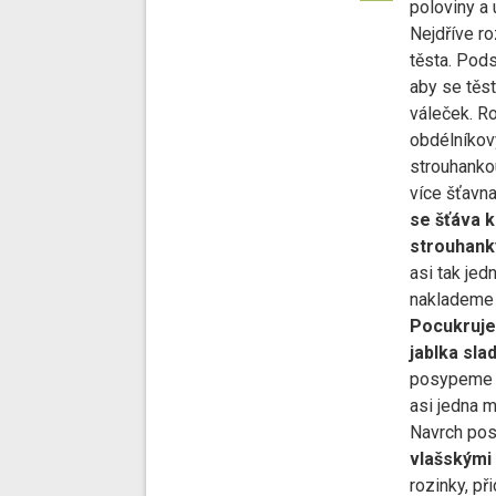
poloviny a
Nejdříve r
těsta. Pod
aby se těst
váleček. R
obdélníkov
strouhankou
více šťavna
se šťáva 
strouhank
asi tak jed
naklademe 
Pocukruje
jablka slad
posypeme m
asi jedna m
Navrch po
vlašskými
rozinky, př