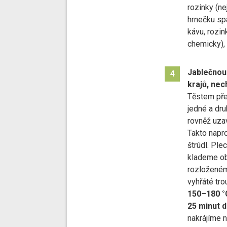
rozinky (ne
hrnečku sp
kávu, rozi
chemicky),
Jablečnou
4
krajů, ne
Těstem pře
jedné a dru
rovněž uza
Takto napro
štrúdl. Pl
klademe oba
rozloženém
vyhřáté tro
150–180 °C
25 minut 
nakrájíme 