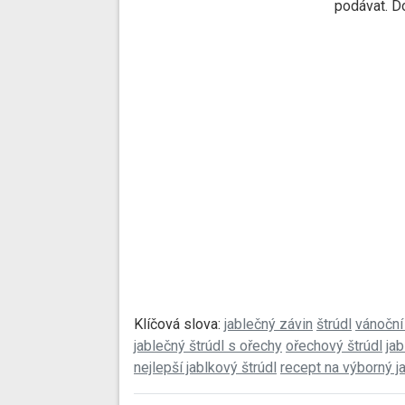
podávat. D
Klíčová slova:
jablečný závin
štrúdl
vánoční 
jablečný štrúdl s ořechy
ořechový štrúdl
jab
nejlepší jablkový štrúdl
recept na výborný j