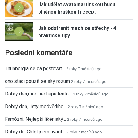
Jak udělat svatomartinskou husu
plněnou hruškou | recept
Jak odstranit mech ze střechy - 4
praktické tipy
Poslední komentáře
Thunbergia se dá pěstovat…
2 roky 7 měsíců ago
ono staci pouzit selsky rozum
2 roky 7 měsíců ago
Dobrý den,moc nechápu tento…
2 roky 7 měsíců ago
Dobrý den, listy medvědího…
2 roky 7 měsíců ago
Famózní. Nejlepší likér jaký…
2 roky 7 měsíců ago
Dobrý de. Chtěl jsem uvařit…
2 roky 7 měsíců ago