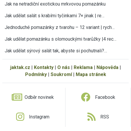
Jak na netradiční exotickou mrkvovou pomazánku
Jak udělat salát s krabími tyčinkami 7× jinak | re…
Jednoduché pomazánky z tvarohu – 12 variant | rych…
Jak udělat pomazánku s olomouckými tvarůžky |4 rec…
Jak udělat sýrový salát tak, abyste si pochutnali?…
jaktak.cz
|
Kontakty
|
O nás
|
Reklama
|
Nápověda
|
Podmínky
|
Soukromí
|
Mapa stránek
Odběr novinek
Facebook
Instagram
RSS