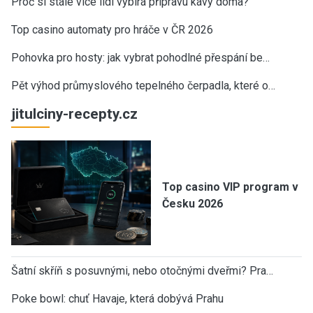
Proč si stále více lidí vybírá přípravu kávy doma?
Top casino automaty pro hráče v ČR 2026
Pohovka pro hosty: jak vybrat pohodlné přespání be…
Pět výhod průmyslového tepelného čerpadla, které o…
jitulciny-recepty.cz
Top casino VIP program v
Česku 2026
Šatní skříň s posuvnými, nebo otočnými dveřmi? Pra…
Poke bowl: chuť Havaje, která dobývá Prahu