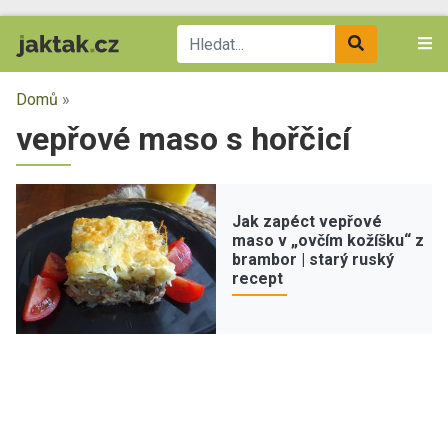
Domů
»
vepřové maso s hořčicí
Jak zapéct vepřové
maso v „ovčím kožíšku“ z
brambor | starý ruský
recept