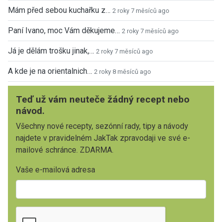
Mám před sebou kuchařku z…
2 roky 7 měsíců ago
Paní Ivano, moc Vám děkujeme…
2 roky 7 měsíců ago
Já je dělám trošku jinak,…
2 roky 7 měsíců ago
A kde je na orientalnich…
2 roky 8 měsíců ago
Teď už vám neuteče žádný recept nebo
návod.
Všechny nové recepty, sezónní rady, tipy a návody
najdete v pravidelném JakTak zpravodaji ve své e-
mailové schránce. ZDARMA.
Vaše e-mailová adresa