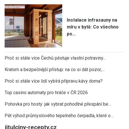
Instalace infrasauny na
míru v bytě: Co všechno
po…
Proč si stále více Čechů pěstuje vlastní potraviny…
Kratom a bezpečnější přístup: na co si dát pozor,…
Proč si stále více lidí vybírá přípravu kávy doma?
Top casino automaty pro hráče v ČR 2026
Pohovka pro hosty: jak vybrat pohodlné přespání be…
Pět výhod průmyslového tepelného čerpadla, které o…
jitulciny-recepty.cz