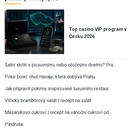
Top casino VIP program v
Česku 2026
Šatní skříň s posuvnými, nebo otočnými dveřmi? Pra…
Poke bowl: chuť Havaje, která dobývá Prahu
Jak připravit pokrmy inspirované luxusními restaur…
Vlčický bramborový salát | recept na salát
Masarykovo cukroví | recept na vánoční cukroví od…
Pindruše