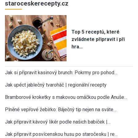
staroceskerecepty.cz
Top 5 receptů, které
zvládnete připravit i při
hra…
Jak si připravit kasinový brunch: Pokrmy pro pohod…
Jak upéct jablečný tvaroháč | regionální recepty
Bramborové kroketky s makovou omáčkou podle Anuše…
Plněné vepřové žebírko: Báječný tip nejen na sváte…
Jak připravit kávový likér podle našich babiček |…
Jak připravit posvícenskou husu po staročesku | re…