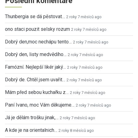
Poslední komentáře
Thunbergia se dá pěstovat…
2 roky 7 měsíců ago
ono staci pouzit selsky rozum
2 roky 7 měsíců ago
Dobrý den,moc nechápu tento…
2 roky 7 měsíců ago
Dobrý den, listy medvědího…
2 roky 7 měsíců ago
Famózní. Nejlepší likér jaký…
2 roky 7 měsíců ago
Dobrý de. Chtěl jsem uvařit…
2 roky 7 měsíců ago
Mám před sebou kuchařku z…
2 roky 7 měsíců ago
Paní Ivano, moc Vám děkujeme…
2 roky 7 měsíců ago
Já je dělám trošku jinak,…
2 roky 7 měsíců ago
A kde je na orientalnich…
2 roky 8 měsíců ago