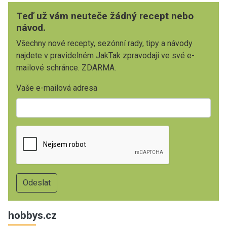
Teď už vám neuteče žádný recept nebo
návod.
Všechny nové recepty, sezónní rady, tipy a návody
najdete v pravidelném JakTak zpravodaji ve své e-
mailové schránce. ZDARMA.
Vaše e-mailová adresa
hobbys.cz