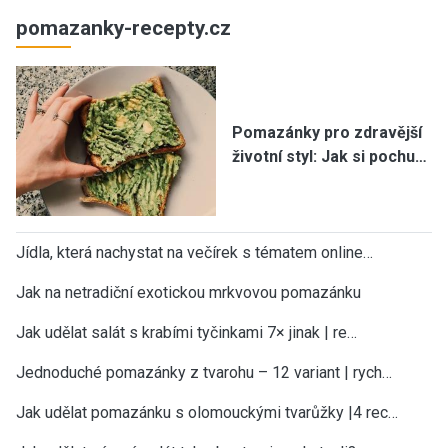
pomazanky-recepty.cz
Pomazánky pro zdravější
životní styl: Jak si pochu…
Jídla, která nachystat na večírek s tématem online…
Jak na netradiční exotickou mrkvovou pomazánku
Jak udělat salát s krabími tyčinkami 7× jinak | re…
Jednoduché pomazánky z tvarohu – 12 variant | rych…
Jak udělat pomazánku s olomouckými tvarůžky |4 rec…