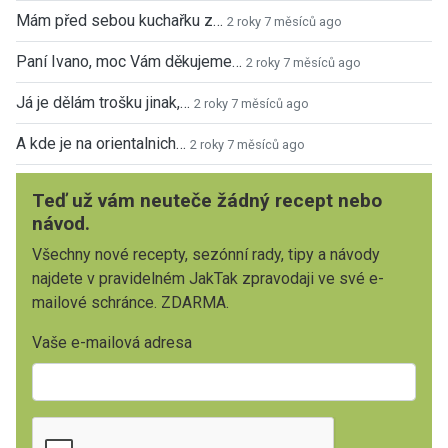
Mám před sebou kuchařku z…
2 roky 7 měsíců ago
Paní Ivano, moc Vám děkujeme…
2 roky 7 měsíců ago
Já je dělám trošku jinak,…
2 roky 7 měsíců ago
A kde je na orientalnich…
2 roky 7 měsíců ago
Teď už vám neuteče žádný recept nebo
návod.
Všechny nové recepty, sezónní rady, tipy a návody
najdete v pravidelném JakTak zpravodaji ve své e-
mailové schránce. ZDARMA.
Vaše e-mailová adresa