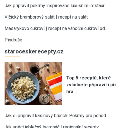
Jak připravit pokrmy inspirované luxusními restaur…
Vlčický bramborový salát | recept na salát
Masarykovo cukroví | recept na vánoční cukroví od…
Pindruše
staroceskerecepty.cz
Top 5 receptů, které
zvládnete připravit i při
hra…
Jak si připravit kasinový brunch: Pokrmy pro pohod…
Jak upéct jablečný tvaroháč | regionální recepty