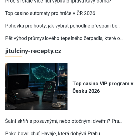
Proč si stále více lidí vybírá přípravu kávy doma?
Top casino automaty pro hráče v ČR 2026
Pohovka pro hosty: jak vybrat pohodlné přespání be…
Pět výhod průmyslového tepelného čerpadla, které o…
jitulciny-recepty.cz
Top casino VIP program v
Česku 2026
Šatní skříň s posuvnými, nebo otočnými dveřmi? Pra…
Poke bowl: chuť Havaje, která dobývá Prahu