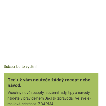
Subscribe to vydání
Teď už vám neuteče žádný recept nebo
návod.
Všechny nové recepty, sezónní rady, tipy a návody
najdete v pravidelném JakTak zpravodaji ve své e-
mailové schránce. ZDARMA.