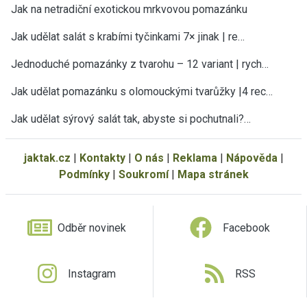
Jak na netradiční exotickou mrkvovou pomazánku
Jak udělat salát s krabími tyčinkami 7× jinak | re…
Jednoduché pomazánky z tvarohu – 12 variant | rych…
Jak udělat pomazánku s olomouckými tvarůžky |4 rec…
Jak udělat sýrový salát tak, abyste si pochutnali?…
jaktak.cz
|
Kontakty
|
O nás
|
Reklama
|
Nápověda
|
Podmínky
|
Soukromí
|
Mapa stránek
Odběr novinek
Facebook
Instagram
RSS