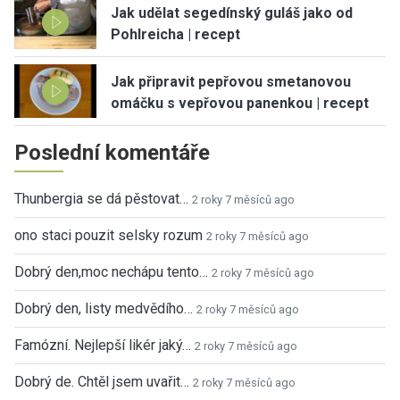
Jak udělat segedínský guláš jako od
Pohlreicha | recept
Jak připravit pepřovou smetanovou
omáčku s vepřovou panenkou | recept
Poslední komentáře
Thunbergia se dá pěstovat…
2 roky 7 měsíců ago
ono staci pouzit selsky rozum
2 roky 7 měsíců ago
Dobrý den,moc nechápu tento…
2 roky 7 měsíců ago
Dobrý den, listy medvědího…
2 roky 7 měsíců ago
Famózní. Nejlepší likér jaký…
2 roky 7 měsíců ago
Dobrý de. Chtěl jsem uvařit…
2 roky 7 měsíců ago