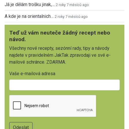
Já je dělám trošku jinak,…
2 roky 7 měsíců ago
A kde je na orientalnich…
2 roky 7 měsíců ago
Teď už vám neuteče žádný recept nebo
návod.
Všechny nové recepty, sezónní rady, tipy a návody
najdete v pravidelném JakTak zpravodaji ve své e-
mailové schránce. ZDARMA.
Vaše e-mailová adresa