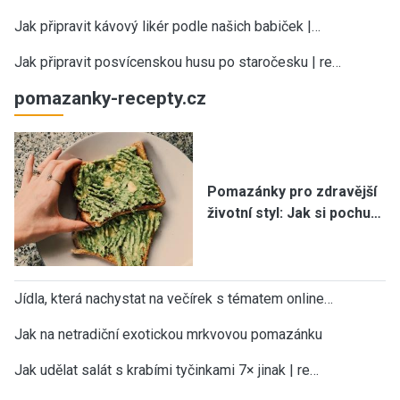
Jak připravit kávový likér podle našich babiček |…
Jak připravit posvícenskou husu po staročesku | re…
pomazanky-recepty.cz
Pomazánky pro zdravější
životní styl: Jak si pochu…
Jídla, která nachystat na večírek s tématem online…
Jak na netradiční exotickou mrkvovou pomazánku
Jak udělat salát s krabími tyčinkami 7× jinak | re…