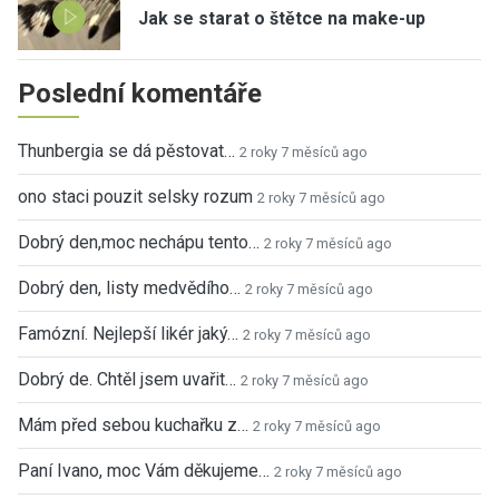
Jak se starat o štětce na make-up
Poslední komentáře
Thunbergia se dá pěstovat…
2 roky 7 měsíců ago
ono staci pouzit selsky rozum
2 roky 7 měsíců ago
Dobrý den,moc nechápu tento…
2 roky 7 měsíců ago
Dobrý den, listy medvědího…
2 roky 7 měsíců ago
Famózní. Nejlepší likér jaký…
2 roky 7 měsíců ago
Dobrý de. Chtěl jsem uvařit…
2 roky 7 měsíců ago
Mám před sebou kuchařku z…
2 roky 7 měsíců ago
Paní Ivano, moc Vám děkujeme…
2 roky 7 měsíců ago