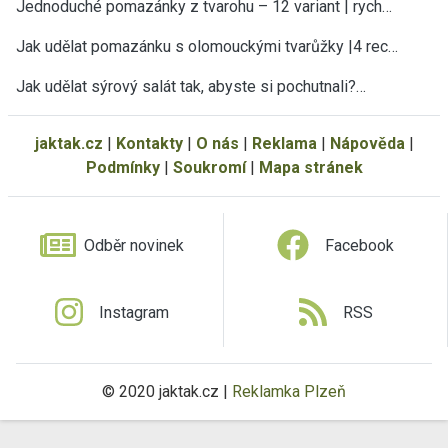
Jednoduché pomazánky z tvarohu – 12 variant | rych…
Jak udělat pomazánku s olomouckými tvarůžky |4 rec…
Jak udělat sýrový salát tak, abyste si pochutnali?…
jaktak.cz
|
Kontakty
|
O nás
|
Reklama
|
Nápověda
|
Podmínky
|
Soukromí
|
Mapa stránek
Odběr novinek
Facebook
Instagram
RSS
© 2020 jaktak.cz |
Reklamka Plzeň