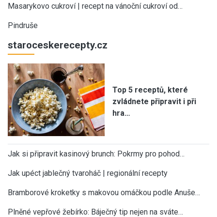
Masarykovo cukroví | recept na vánoční cukroví od…
Pindruše
staroceskerecepty.cz
Top 5 receptů, které
zvládnete připravit i při
hra…
Jak si připravit kasinový brunch: Pokrmy pro pohod…
Jak upéct jablečný tvaroháč | regionální recepty
Bramborové kroketky s makovou omáčkou podle Anuše…
Plněné vepřové žebírko: Báječný tip nejen na sváte…