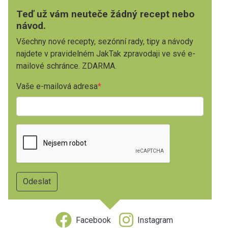
Teď už vám neuteče žádný recept nebo
návod.
Všechny nové recepty, sezónní rady, tipy a návody
najdete v pravidelném JakTak zpravodaji ve své e-
mailové schránce. ZDARMA.
Vaše e-mailová adresa
Facebook
Instagram