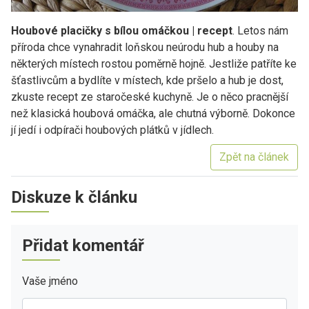
Houbové placičky s bílou omáčkou | recept
. Letos nám
příroda chce vynahradit loňskou neúrodu hub a houby na
některých místech rostou poměrně hojně. Jestliže patříte ke
šťastlivcům a bydlíte v místech, kde pršelo a hub je dost,
zkuste recept ze staročeské kuchyně. Je o něco pracnější
než klasická houbová omáčka, ale chutná výborně. Dokonce
jí jedí i odpírači houbových plátků v jídlech.
Zpět na článek
Diskuze k článku
Přidat komentář
Vaše jméno