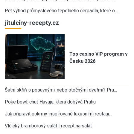
Pět výhod průmyslového tepelného čerpadla, které o…
jitulciny-recepty.cz
Top casino VIP program v
Česku 2026
Šatní skříň s posuvnými, nebo otočnými dveřmi? Pra…
Poke bowl: chuť Havaje, která dobývá Prahu
Jak připravit pokrmy inspirované luxusními restaur…
Vlčický bramborový salát | recept na salát