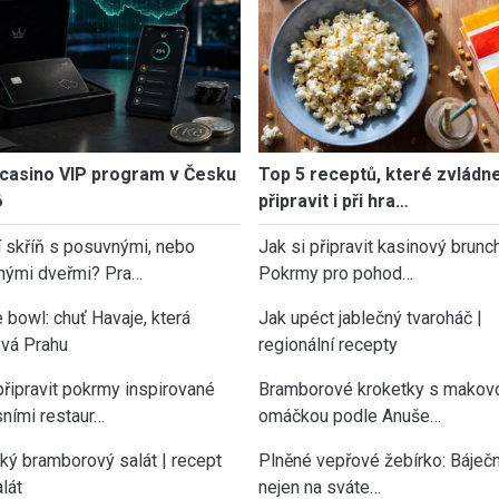
casino VIP program v Česku
Top 5 receptů, které zvládn
6
připravit i při hra…
í skříň s posuvnými, nebo
Jak si připravit kasinový brunch
nými dveřmi? Pra…
Pokrmy pro pohod…
 bowl: chuť Havaje, která
Jak upéct jablečný tvaroháč |
vá Prahu
regionální recepty
připravit pokrmy inspirované
Bramborové kroketky s makov
sními restaur…
omáčkou podle Anuše…
cký bramborový salát | recept
Plněné vepřové žebírko: Báječn
lát
nejen na sváte…