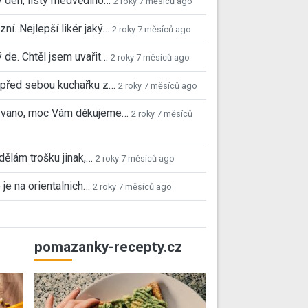
 den, listy medvědího…
2 roky 7 měsíců ago
ní. Nejlepší likér jaký…
2 roky 7 měsíců ago
 de. Chtěl jsem uvařit…
2 roky 7 měsíců ago
před sebou kuchařku z…
2 roky 7 měsíců ago
 Ivano, moc Vám děkujeme…
2 roky 7 měsíců
 dělám trošku jinak,…
2 roky 7 měsíců ago
 je na orientalnich…
2 roky 7 měsíců ago
pomazanky-recepty.cz