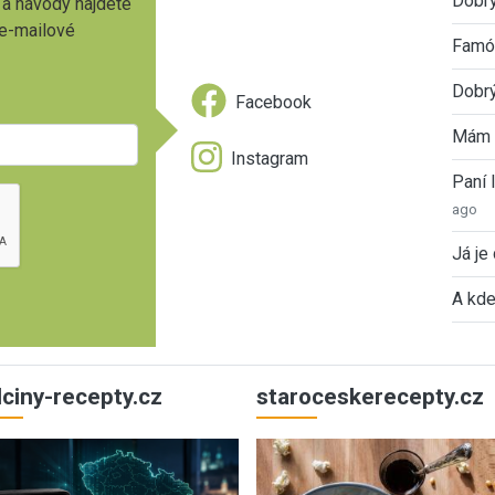
Dobrý
 a návody najdete
 e-mailové
Famóz
Dobrý
Facebook
Mám 
Instagram
Paní
ago
Já je
A kde
ulciny-recepty.cz
staroceskerecepty.cz