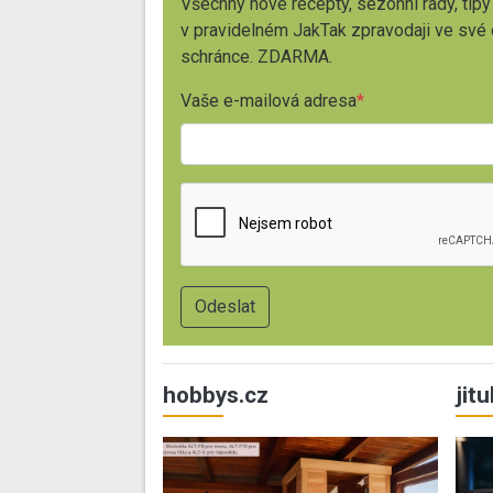
Všechny nové recepty, sezónní rady, tipy
v pravidelném JakTak zpravodaji ve své
schránce. ZDARMA.
Vaše e-mailová adresa
hobbys.cz
jit