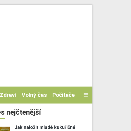
Zdraví
Volný čas
Počítače
s nejčtenější
Jak naložit mladé kukuřičné