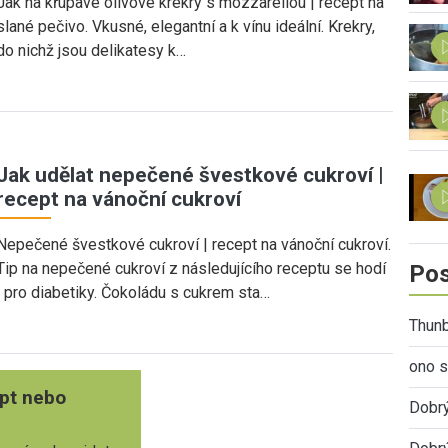
Jak na křupavé olivové krekry s mozzarellou | recept na
slané pečivo. Vkusné, elegantní a k vínu ideální. Krekry,
do nichž jsou delikatesy k…
Jak udělat nepečené švestkové cukroví |
recept na vánoční cukroví
Nepečené švestkové cukroví | recept na vánoční cukroví.
Tip na nepečené cukroví z následujícího receptu se hodí
Pos
i pro diabetiky. Čokoládu s cukrem sta…
Thunb
ono s
pt nebo
Dobr