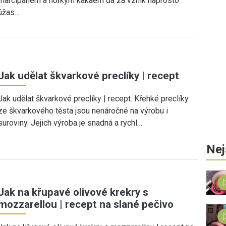
marcipánem a hořkým kakaem dá za vznik naprosto
úžas…
Jak udělat škvarkové preclíky | recept
Jak udělat škvarkové preclíky | recept. Křehké preclíky
ze škvarkového těsta jsou nenáročné na výrobu i
suroviny. Jejich výroba je snadná a rychl…
Nej
Jak na křupavé olivové krekry s
mozzarellou | recept na slané pečivo