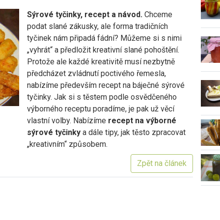
Sýrové tyčinky, recept a návod.
Chceme
podat slané zákusky, ale forma tradičních
tyčinek nám připadá fádní? Můžeme si s nimi
„vyhrát“ a předložit kreativní slané pohoštění.
Protože ale každé kreativitě musí nezbytně
předcházet zvládnutí poctivého řemesla,
nabízíme především recept na báječné sýrové
tyčinky. Jak si s těstem podle osvědčeného
výborného receptu poradíme, je pak už věcí
vlastní volby. Nabízíme
recept na výborné
sýrové tyčinky
a dále tipy, jak těsto zpracovat
„kreativním“ způsobem.
Zpět na článek