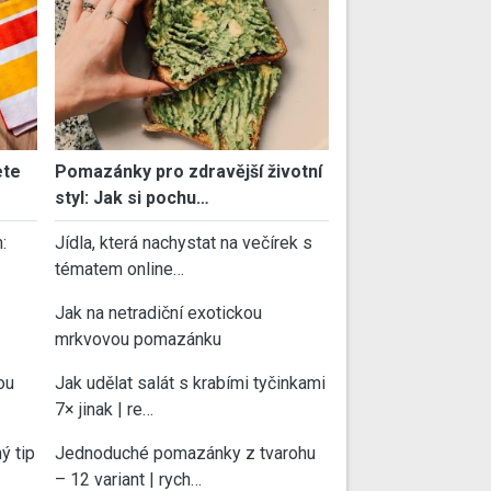
ete
Pomazánky pro zdravější životní
styl: Jak si pochu…
:
Jídla, která nachystat na večírek s
tématem online…
Jak na netradiční exotickou
mrkvovou pomazánku
ou
Jak udělat salát s krabími tyčinkami
7× jinak | re…
ý tip
Jednoduché pomazánky z tvarohu
– 12 variant | rych…