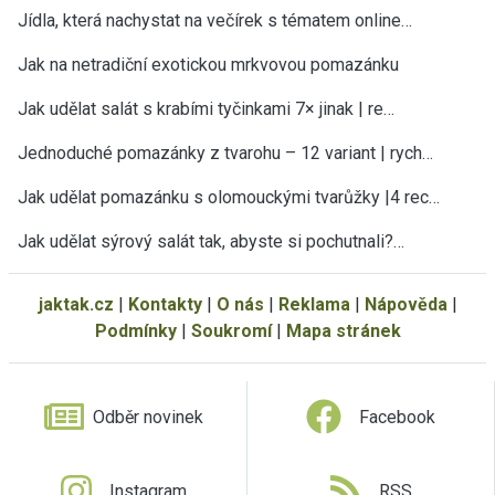
Jídla, která nachystat na večírek s tématem online…
Jak na netradiční exotickou mrkvovou pomazánku
Jak udělat salát s krabími tyčinkami 7× jinak | re…
Jednoduché pomazánky z tvarohu – 12 variant | rych…
Jak udělat pomazánku s olomouckými tvarůžky |4 rec…
Jak udělat sýrový salát tak, abyste si pochutnali?…
jaktak.cz
|
Kontakty
|
O nás
|
Reklama
|
Nápověda
|
Podmínky
|
Soukromí
|
Mapa stránek
Odběr novinek
Facebook
Instagram
RSS