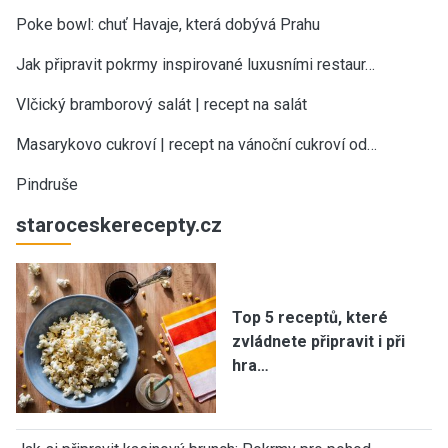
Poke bowl: chuť Havaje, která dobývá Prahu
Jak připravit pokrmy inspirované luxusními restaur…
Vlčický bramborový salát | recept na salát
Masarykovo cukroví | recept na vánoční cukroví od…
Pindruše
staroceskerecepty.cz
Top 5 receptů, které
zvládnete připravit i při
hra…