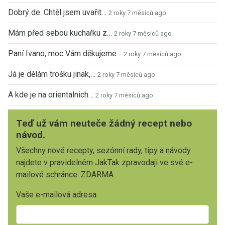
Dobrý de. Chtěl jsem uvařit…
2 roky 7 měsíců ago
Mám před sebou kuchařku z…
2 roky 7 měsíců ago
Paní Ivano, moc Vám děkujeme…
2 roky 7 měsíců ago
Já je dělám trošku jinak,…
2 roky 7 měsíců ago
A kde je na orientalnich…
2 roky 7 měsíců ago
Teď už vám neuteče žádný recept nebo
návod.
Všechny nové recepty, sezónní rady, tipy a návody
najdete v pravidelném JakTak zpravodaji ve své e-
mailové schránce. ZDARMA.
Vaše e-mailová adresa