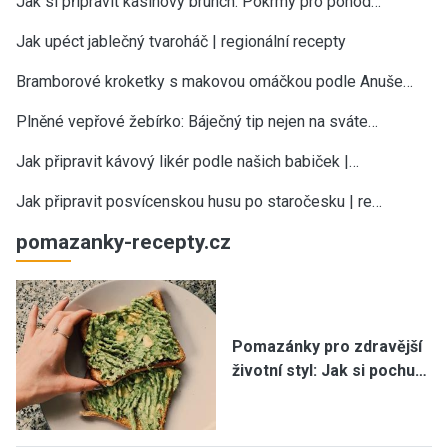
Jak si připravit kasinový brunch: Pokrmy pro pohod…
Jak upéct jablečný tvaroháč | regionální recepty
Bramborové kroketky s makovou omáčkou podle Anuše…
Plněné vepřové žebírko: Báječný tip nejen na sváte…
Jak připravit kávový likér podle našich babiček |…
Jak připravit posvícenskou husu po staročesku | re…
pomazanky-recepty.cz
Pomazánky pro zdravější
životní styl: Jak si pochu…