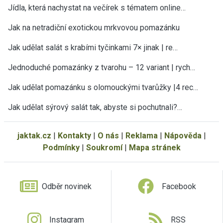
Jídla, která nachystat na večírek s tématem online…
Jak na netradiční exotickou mrkvovou pomazánku
Jak udělat salát s krabími tyčinkami 7× jinak | re…
Jednoduché pomazánky z tvarohu – 12 variant | rych…
Jak udělat pomazánku s olomouckými tvarůžky |4 rec…
Jak udělat sýrový salát tak, abyste si pochutnali?…
jaktak.cz
|
Kontakty
|
O nás
|
Reklama
|
Nápověda
|
Podmínky
|
Soukromí
|
Mapa stránek
Odběr novinek
Facebook
Instagram
RSS