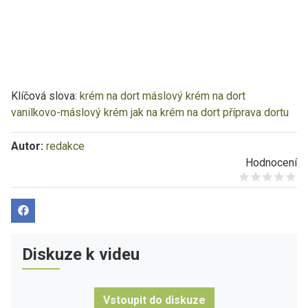
Klíčová slova:
krém na dort
máslový krém na dort
vanilkovo-máslový krém
jak na krém na dort
příprava dortu
Autor:
redakce
Hodnocení
Give it 1/5
Give it 2/5
Give it 3/5
Give it 4/5
Give it 5/5
Diskuze k videu
Vstoupit do diskuze