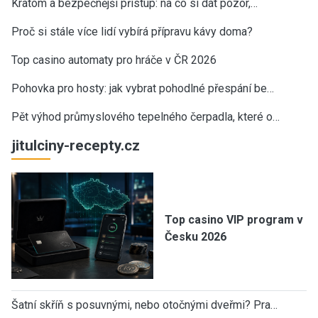
Kratom a bezpečnější přístup: na co si dát pozor,…
Proč si stále více lidí vybírá přípravu kávy doma?
Top casino automaty pro hráče v ČR 2026
Pohovka pro hosty: jak vybrat pohodlné přespání be…
Pět výhod průmyslového tepelného čerpadla, které o…
jitulciny-recepty.cz
Top casino VIP program v
Česku 2026
Šatní skříň s posuvnými, nebo otočnými dveřmi? Pra…