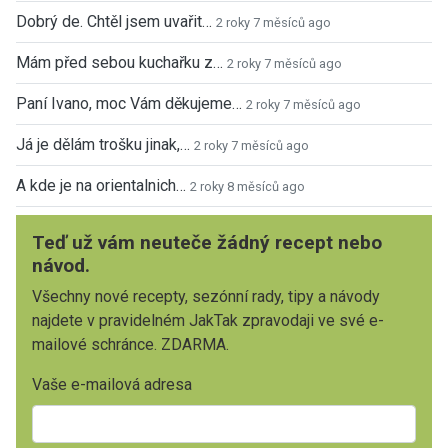
Dobrý de. Chtěl jsem uvařit…
2 roky 7 měsíců ago
Mám před sebou kuchařku z…
2 roky 7 měsíců ago
Paní Ivano, moc Vám děkujeme…
2 roky 7 měsíců ago
Já je dělám trošku jinak,…
2 roky 7 měsíců ago
A kde je na orientalnich…
2 roky 8 měsíců ago
Teď už vám neuteče žádný recept nebo
návod.
Všechny nové recepty, sezónní rady, tipy a návody
najdete v pravidelném JakTak zpravodaji ve své e-
mailové schránce. ZDARMA.
Vaše e-mailová adresa