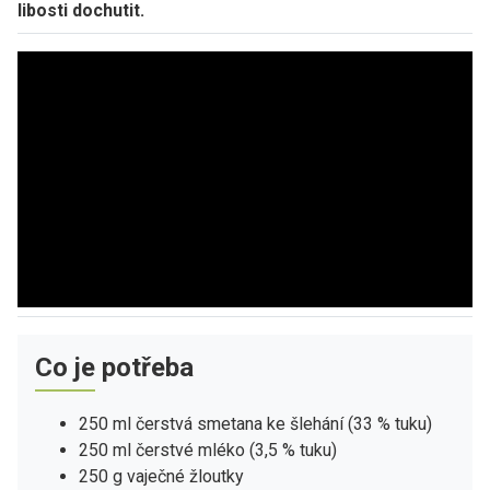
libosti dochutit.
Co je potřeba
250 ml čerstvá smetana ke šlehání (33 % tuku)
250 ml čerstvé mléko (3,5 % tuku)
250 g vaječné žloutky