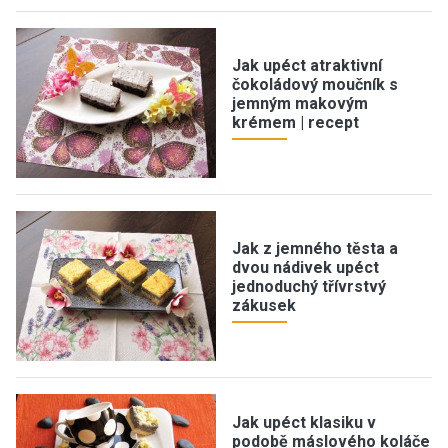
Jak upéct atraktivní
čokoládový moučník s
jemným makovým
krémem | recept
Jak z jemného těsta a
dvou nádivek upéct
jednoduchý třívrstvý
zákusek
Jak upéct klasiku v
podobě máslového koláče