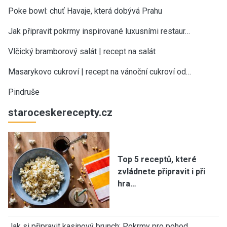
Poke bowl: chuť Havaje, která dobývá Prahu
Jak připravit pokrmy inspirované luxusními restaur…
Vlčický bramborový salát | recept na salát
Masarykovo cukroví | recept na vánoční cukroví od…
Pindruše
staroceskerecepty.cz
Top 5 receptů, které
zvládnete připravit i při
hra…
Jak si připravit kasinový brunch: Pokrmy pro pohod…