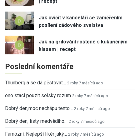
| recept
Jak cvičit v kanceláři se zaměřením
posílení zádového svalstva
Jak na grilování roštěné s kukuřičným
klasem | recept
Poslední komentáře
Thunbergia se dá pěstovat…
2 roky 7 měsíců ago
ono staci pouzit selsky rozum
2 roky 7 měsíců ago
Dobrý den,moc nechápu tento…
2 roky 7 měsíců ago
Dobrý den, listy medvědího…
2 roky 7 měsíců ago
Famózní. Nejlepší likér jaký…
2 roky 7 měsíců ago