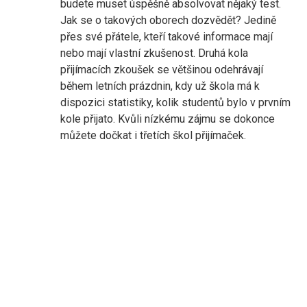
budete muset úspěšně absolvovat nějaký test.
Jak se o takových oborech dozvědět? Jedině
přes své přátele, kteří takové informace mají
nebo mají vlastní zkušenost. Druhá kola
přijímacích zkoušek se většinou odehrávají
během letních prázdnin, kdy už škola má k
dispozici statistiky, kolik studentů bylo v prvním
kole přijato. Kvůli nízkému zájmu se dokonce
můžete dočkat i třetích škol přijímaček.