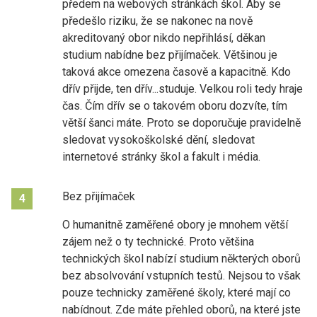
předem na webových stránkách škol. Aby se
předešlo riziku, že se nakonec na nově
akreditovaný obor nikdo nepřihlásí, děkan
studium nabídne bez přijímaček. Většinou je
taková akce omezena časově a kapacitně. Kdo
dřív přijde, ten dřív...studuje. Velkou roli tedy hraje
čas. Čím dřív se o takovém oboru dozvíte, tím
větší šanci máte. Proto se doporučuje pravidelně
sledovat vysokoškolské dění, sledovat
internetové stránky škol a fakult i média.
Bez přijímaček
4
O humanitně zaměřené obory je mnohem větší
zájem než o ty technické. Proto většina
technických škol nabízí studium některých oborů
bez absolvování vstupních testů. Nejsou to však
pouze technicky zaměřené školy, které mají co
nabídnout. Zde máte přehled oborů, na které jste