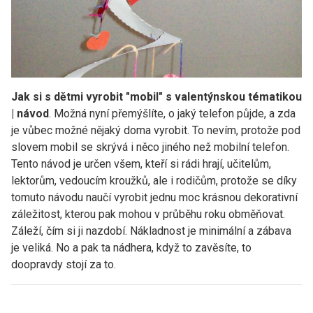
Jak si s dětmi vyrobit "mobil" s valentýnskou tématikou
| návod
. Možná nyní přemýšlíte, o jaký telefon půjde, a zda
je vůbec možné nějaký doma vyrobit. To nevím, protože pod
slovem mobil se skrývá i něco jiného než mobilní telefon.
Tento návod je určen všem, kteří si rádi hrají, učitelům,
lektorům, vedoucím kroužků, ale i rodičům, protože se díky
tomuto návodu naučí vyrobit jednu moc krásnou dekorativní
záležitost, kterou pak mohou v průběhu roku obměňovat.
Záleží, čím si ji nazdobí. Nákladnost je minimální a zábava
je veliká. No a pak ta nádhera, když to zavěsíte, to
doopravdy stojí za to.