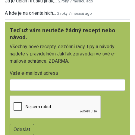
Já je dělám trošku jinak,…
2 roky 7 měsíců ago
A kde je na orientalnich…
2 roky 7 měsíců ago
Teď už vám neuteče žádný recept nebo
návod.
Všechny nové recepty, sezónní rady, tipy a návody
najdete v pravidelném JakTak zpravodaji ve své e-
mailové schránce. ZDARMA.
Vaše e-mailová adresa