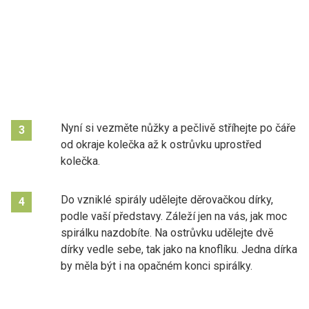
Nyní si vezměte nůžky a pečlivě stříhejte po čáře
3
od okraje kolečka až k ostrůvku uprostřed
kolečka.
Do vzniklé spirály udělejte děrovačkou dírky,
4
podle vaší představy. Záleží jen na vás, jak moc
spirálku nazdobíte. Na ostrůvku udělejte dvě
dírky vedle sebe, tak jako na knoflíku. Jedna dírka
by měla být i na opačném konci spirálky.