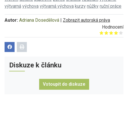
výtvarná
výchova
výtvarná výchova
kurzy
nůžky
ruční práce
Autor:
Adriana Dosedělová
|
Zobrazit autorská práva
Hodnocení
Give it 1/5
Give it 2/5
Give it 3/5
Give it 4/5
Give it 5/5
Diskuze k článku
Vstoupit do diskuze