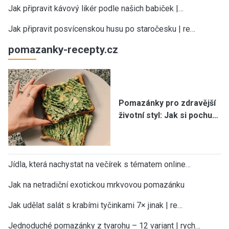
Jak připravit kávový likér podle našich babiček |…
Jak připravit posvícenskou husu po staročesku | re…
pomazanky-recepty.cz
Pomazánky pro zdravější
životní styl: Jak si pochu…
Jídla, která nachystat na večírek s tématem online…
Jak na netradiční exotickou mrkvovou pomazánku
Jak udělat salát s krabími tyčinkami 7× jinak | re…
Jednoduché pomazánky z tvarohu – 12 variant | rych…