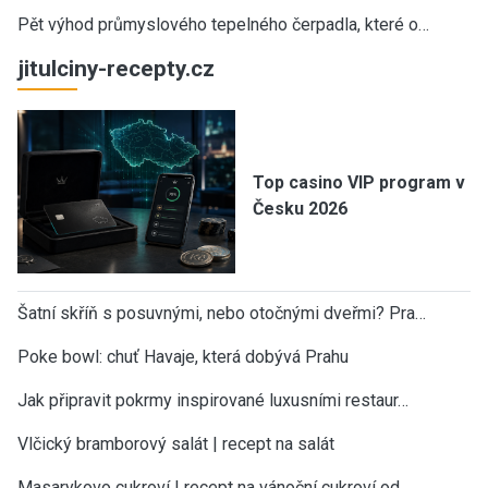
Pět výhod průmyslového tepelného čerpadla, které o…
jitulciny-recepty.cz
Top casino VIP program v
Česku 2026
Šatní skříň s posuvnými, nebo otočnými dveřmi? Pra…
Poke bowl: chuť Havaje, která dobývá Prahu
Jak připravit pokrmy inspirované luxusními restaur…
Vlčický bramborový salát | recept na salát
Masarykovo cukroví | recept na vánoční cukroví od…