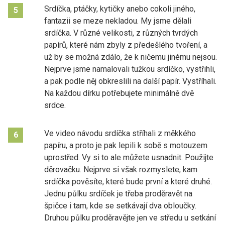
Srdíčka, ptáčky, kytičky anebo cokoli jiného,
5
fantazii se meze nekladou. My jsme dělali
srdíčka. V různé velikosti, z různých tvrdých
papírů, které nám zbyly z předešlého tvoření, a
už by se možná zdálo, že k ničemu jinému nejsou.
Nejprve jsme namalovali tužkou srdíčko, vystřihli,
a pak podle něj obkreslili na další papír. Vystříhali.
Na každou dírku potřebujete minimálně dvě
srdce.
Ve video návodu srdíčka stříhali z měkkého
6
papíru, a proto je pak lepili k sobě s motouzem
uprostřed. Vy si to ale můžete usnadnit. Použijte
děrovačku. Nejprve si však rozmyslete, kam
srdíčka pověsíte, které bude první a které druhé.
Jednu půlku srdíček je třeba proděravět na
špičce i tam, kde se setkávají dva obloučky.
Druhou půlku proděravějte jen ve středu u setkání