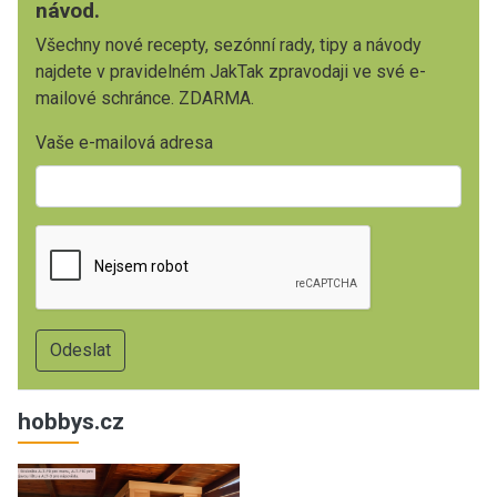
návod.
Všechny nové recepty, sezónní rady, tipy a návody
najdete v pravidelném JakTak zpravodaji ve své e-
mailové schránce. ZDARMA.
Vaše e-mailová adresa
hobbys.cz