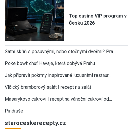
Top casino VIP program v
Česku 2026
Šatní skříň s posuvnými, nebo otočnými dveřmi? Pra…
Poke bowl: chuť Havaje, která dobývá Prahu
Jak připravit pokrmy inspirované luxusními restaur…
Vlčický bramborový salát | recept na salát
Masarykovo cukroví | recept na vánoční cukroví od…
Pindruše
staroceskerecepty.cz