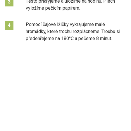
Těsto přikryjeme a uložíme na hodinu. Plech
3
vyložíme pečícím papírem.
Pomocí čajové lžičky vykrajujeme malé
4
hromádky, které trochu rozplácneme. Troubu si
předehřejeme na 180°C a pečeme 8 minut.