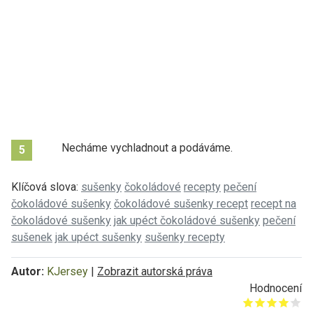
Necháme vychladnout a podáváme.
5
Klíčová slova:
sušenky
čokoládové
recepty
pečení
čokoládové sušenky
čokoládové sušenky recept
recept na
čokoládové sušenky
jak upéct čokoládové sušenky
pečení
sušenek
jak upéct sušenky
sušenky recepty
Autor:
KJersey
|
Zobrazit autorská práva
Hodnocení
Give it 1/5
Give it 2/5
Give it 3/5
Give it 4/5
Give it 5/5