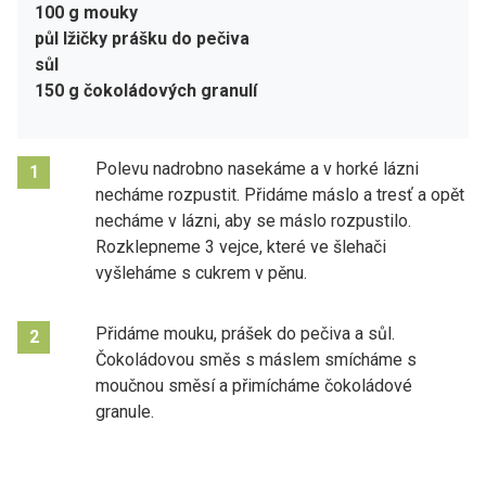
100 g mouky
půl lžičky prášku do pečiva
sůl
150 g čokoládových granulí
Polevu nadrobno nasekáme a v horké lázni
1
necháme rozpustit. Přidáme máslo a tresť a opět
necháme v lázni, aby se máslo rozpustilo.
Rozklepneme 3 vejce, které ve šlehači
vyšleháme s cukrem v pěnu.
Přidáme mouku, prášek do pečiva a sůl.
2
Čokoládovou směs s máslem smícháme s
moučnou směsí a přimícháme čokoládové
granule.