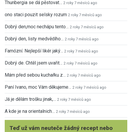
Thunbergia se dá pěstovat…
2 roky 7 měsíců ago
ono staci pouzit selsky rozum
2 roky 7 měsíců ago
Dobrý den,moc nechápu tento…
2 roky 7 měsíců ago
Dobrý den, listy medvědího…
2 roky 7 měsíců ago
Famózní. Nejlepší likér jaký…
2 roky 7 měsíců ago
Dobrý de. Chtěl jsem uvařit…
2 roky 7 měsíců ago
Mám před sebou kuchařku z…
2 roky 7 měsíců ago
Paní Ivano, moc Vám děkujeme…
2 roky 7 měsíců ago
Já je dělám trošku jinak,…
2 roky 7 měsíců ago
A kde je na orientalnich…
2 roky 7 měsíců ago
Teď už vám neuteče žádný recept nebo