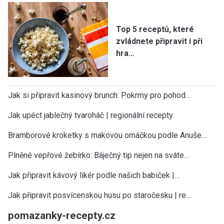
Top 5 receptů, které
zvládnete připravit i při
hra…
Jak si připravit kasinový brunch: Pokrmy pro pohod…
Jak upéct jablečný tvaroháč | regionální recepty
Bramborové kroketky s makovou omáčkou podle Anuše…
Plněné vepřové žebírko: Báječný tip nejen na sváte…
Jak připravit kávový likér podle našich babiček |…
Jak připravit posvícenskou husu po staročesku | re…
pomazanky-recepty.cz