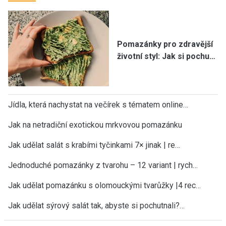
Pomazánky pro zdravější
životní styl: Jak si pochu…
Jídla, která nachystat na večírek s tématem online…
Jak na netradiční exotickou mrkvovou pomazánku
Jak udělat salát s krabími tyčinkami 7× jinak | re…
Jednoduché pomazánky z tvarohu – 12 variant | rych…
Jak udělat pomazánku s olomouckými tvarůžky |4 rec…
Jak udělat sýrový salát tak, abyste si pochutnali?…