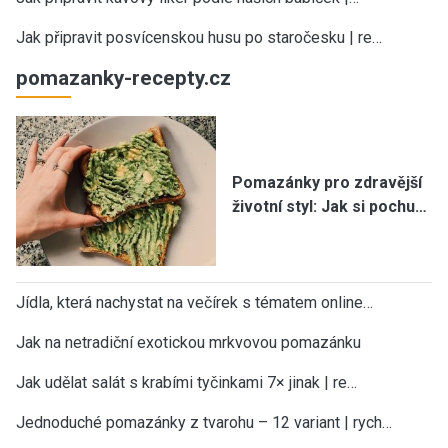
Jak připravit posvícenskou husu po staročesku | re…
pomazanky-recepty.cz
Pomazánky pro zdravější
životní styl: Jak si pochu…
Jídla, která nachystat na večírek s tématem online…
Jak na netradiční exotickou mrkvovou pomazánku
Jak udělat salát s krabími tyčinkami 7× jinak | re…
Jednoduché pomazánky z tvarohu – 12 variant | rych…