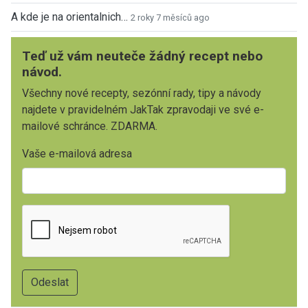
A kde je na orientalnich…
2 roky 7 měsíců ago
Teď už vám neuteče žádný recept nebo
návod.
Všechny nové recepty, sezónní rady, tipy a návody
najdete v pravidelném JakTak zpravodaji ve své e-
mailové schránce. ZDARMA.
Vaše e-mailová adresa