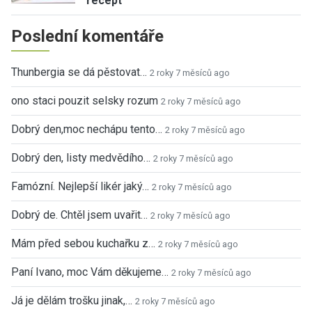
recept
Poslední komentáře
Thunbergia se dá pěstovat…
2 roky 7 měsíců ago
ono staci pouzit selsky rozum
2 roky 7 měsíců ago
Dobrý den,moc nechápu tento…
2 roky 7 měsíců ago
Dobrý den, listy medvědího…
2 roky 7 měsíců ago
Famózní. Nejlepší likér jaký…
2 roky 7 měsíců ago
Dobrý de. Chtěl jsem uvařit…
2 roky 7 měsíců ago
Mám před sebou kuchařku z…
2 roky 7 měsíců ago
Paní Ivano, moc Vám děkujeme…
2 roky 7 měsíců ago
Já je dělám trošku jinak,…
2 roky 7 měsíců ago