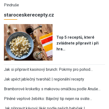
Pindruše
staroceskerecepty.cz
Top 5 receptů, které
zvládnete připravit i při
hra…
Jak si připravit kasinový brunch: Pokrmy pro pohod…
Jak upéct jablečný tvaroháč | regionální recepty
Bramborové kroketky s makovou omáčkou podle Anuše…
Plněné vepřové žebírko: Báječný tip nejen na sváte…
Jak připravit kávový likér podle našich babiček |…