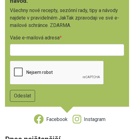
návod.
Všechny nové recepty, sezónní rady, tipy a návody
najdete v pravidelném JakTak zpravodaji ve své e-
mailové schránce. ZDARMA.
Vaše e-mailová adresa
Facebook
Instagram