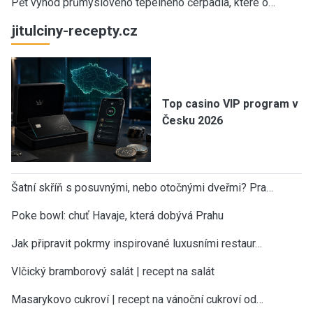
Pět výhod průmyslového tepelného čerpadla, které o…
jitulciny-recepty.cz
Top casino VIP program v
Česku 2026
Šatní skříň s posuvnými, nebo otočnými dveřmi? Pra…
Poke bowl: chuť Havaje, která dobývá Prahu
Jak připravit pokrmy inspirované luxusními restaur…
Vlčický bramborový salát | recept na salát
Masarykovo cukroví | recept na vánoční cukroví od…