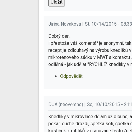
Jirina Novakova | St, 10/14/2015 - 08:3
Dobrý den,
i přestože váš komentář je anonymní, tak 
recept je zdlouhavý na výrobu knedlíků 
mikroténového sáčku v MWT a kontaktu s
odlišná - jak udělat "RYCHLÉ" knedlíky v 
Odpovědět
DUA (neověřeno) | So, 10/10/2015 - 21:
Knedlíky v mikrovlnce dělám už dlouho, al
pekař. suché droždí, špetka soli, špetka 
kostiček z rohlíků. Zpracované těsto /ne