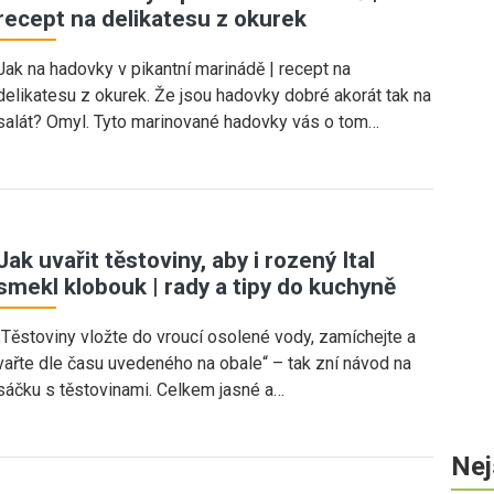
recept na delikatesu z okurek
Jak na hadovky v pikantní marinádě | recept na
delikatesu z okurek. Že jsou hadovky dobré akorát tak na
salát? Omyl. Tyto marinované hadovky vás o tom…
Jak uvařit těstoviny, aby i rozený Ital
smekl klobouk | rady a tipy do kuchyně
„Těstoviny vložte do vroucí osolené vody, zamíchejte a
vařte dle času uvedeného na obale“ – tak zní návod na
sáčku s těstovinami. Celkem jasné a…
Nej