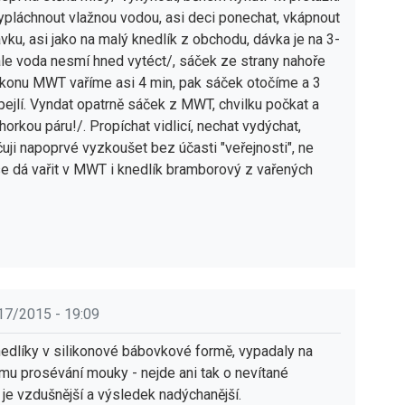
ypláchnout vlažnou vodou, asi deci ponechat, vkápnout
dávku, asi jako na malý knedlík z obchodu, dávka je na 3-
 ale voda nesmí hned vytéct/, sáček ze strany nahoře
výkonu MWT vaříme asi 4 min, pak sáček otočíme a 3
ejlí. Vyndat opatrně sáček z MWT, chvilku počkat a
orkou páru!/. Propíchat vidlicí, nechat vydýchat,
čuji napoprvé vyzkoušet bez účasti "veřejnosti", ne
se dá vařit v MWT i knedlík bramborový z vařených
17/2015 - 19:09
knedlíky v silikonové bábovkové formě, vypadaly na
omu prosévání mouky - nejde ani tak o nevítané
je vzdušnější a výsledek nadýchanější.