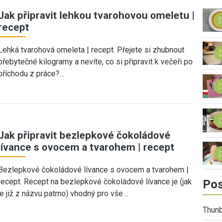
Jak připravit lehkou tvarohovou omeletu |
recept
Lehká tvarohová omeleta | recept. Přejete si zhubnout
přebytečné kilogramy a nevíte, co si připravit k večeři po
příchodu z práce?…
Jak připravit bezlepkové čokoládové
lívance s ovocem a tvarohem | recept
Bezlepkové čokoládové lívance s ovocem a tvarohem |
recept. Recept na bezlepkové čokoládové lívance je (jak
Pos
je již z názvu patrno) vhodný pro vše…
Thunb