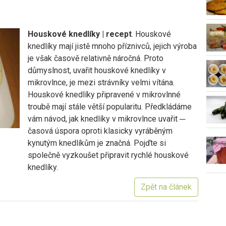
Houskové knedlíky | recept
. Houskové
knedlíky mají jistě mnoho příznivců, jejich výroba
je však časově relativně náročná. Proto
důmyslnost, uvařit houskové knedlíky v
mikrovlnce, je mezi strávníky velmi vítána.
Houskové knedlíky připravené v mikrovlnné
troubě mají stále větší popularitu. Předkládáme
vám návod, jak knedlíky v mikrovlnce uvařit ─
časová úspora oproti klasicky vyráběným
kynutým knedlíkům je značná. Pojďte si
společně vyzkoušet připravit rychlé houskové
knedlíky.
Zpět na článek