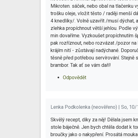
Mikroten. sáček, nebo obal na tlačenku v
trošku oleje, vložit těsto / raději menší 
4 knedlíky/. Volně uzavřít /musí dýchat,
zlehka propíchnout větší jehlou. Podle 
min dovaříme. Vyzkoušet propíchnutím šp
pak rozříznout, nebo rozvázat /pozor na h
krájím nití - zůstávají nadýchané. Doporu
těsně před potřebou servírování. Stejně 
brambor. Tak ať se vám daří!
Odpovědět
Lenka Podkolenka (neověřeno) | So, 10/
Skvělý recept, díky za něj! Dělala jsem 
stole báječně. Jen bych chtěla dodat k t
broučky jako o nakypření. Prosátá mouka 