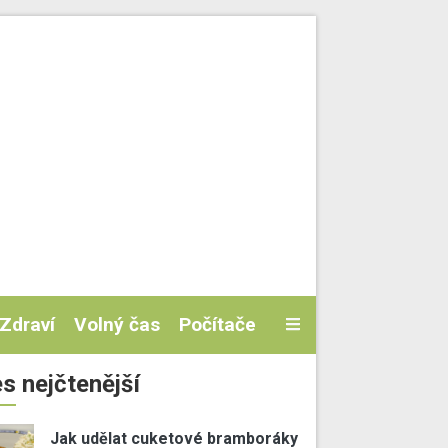
Zdraví
Volný čas
Počítače
s nejčtenější
Jak udělat cuketové bramboráky