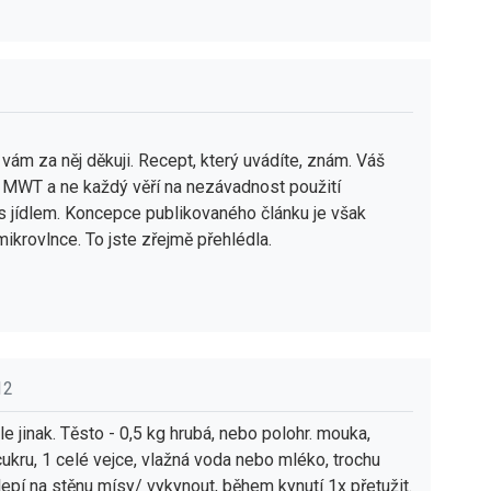
3
vám za něj děkuji. Recept, který uvádíte, znám. Váš
v MWT a ne každý věří na nezávadnost použití
 jídlem. Koncepce publikovaného článku je však
mikrovlnce. To jste zřejmě přehlédla.
12
e jinak. Těsto - 0,5 kg hrubá, nebo polohr. mouka,
cukru, 1 celé vejce, vlažná voda nebo mléko, trochu
lepí na stěnu mísy/ vykynout, během kynutí 1x přetužit.