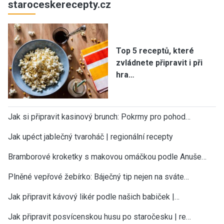
staroceskerecepty.cz
Top 5 receptů, které
zvládnete připravit i při
hra…
Jak si připravit kasinový brunch: Pokrmy pro pohod…
Jak upéct jablečný tvaroháč | regionální recepty
Bramborové kroketky s makovou omáčkou podle Anuše…
Plněné vepřové žebírko: Báječný tip nejen na sváte…
Jak připravit kávový likér podle našich babiček |…
Jak připravit posvícenskou husu po staročesku | re…