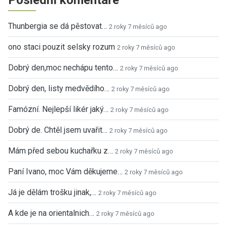
Thunbergia se dá pěstovat…
2 roky 7 měsíců ago
ono staci pouzit selsky rozum
2 roky 7 měsíců ago
Dobrý den,moc nechápu tento…
2 roky 7 měsíců ago
Dobrý den, listy medvědího…
2 roky 7 měsíců ago
Famózní. Nejlepší likér jaký…
2 roky 7 měsíců ago
Dobrý de. Chtěl jsem uvařit…
2 roky 7 měsíců ago
Mám před sebou kuchařku z…
2 roky 7 měsíců ago
Paní Ivano, moc Vám děkujeme…
2 roky 7 měsíců ago
Já je dělám trošku jinak,…
2 roky 7 měsíců ago
A kde je na orientalnich…
2 roky 7 měsíců ago