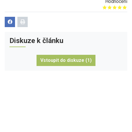
Hodnocení
Give it 1/5
Give it 2/5
Give it 3/5
Give it 4/5
Give it 5/5
Diskuze k článku
Vstoupit do diskuze (1)