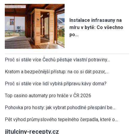
Instalace infrasauny na
míru v bytě: Co všechno
po…
Proč si stále více Čechů pěstuje vlastní potraviny…
Kratom a bezpečnější přístup: na co si dát pozor,…
Proč si stále více lidí vybírá přípravu kávy doma?
Top casino automaty pro hráče v ČR 2026
Pohovka pro hosty: jak vybrat pohodlné přespání be…
Pět výhod průmyslového tepelného čerpadla, které o…
jitulciny-recepty.cz