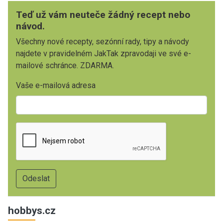
Teď už vám neuteče žádný recept nebo
návod.
Všechny nové recepty, sezónní rady, tipy a návody
najdete v pravidelném JakTak zpravodaji ve své e-
mailové schránce. ZDARMA.
Vaše e-mailová adresa
hobbys.cz