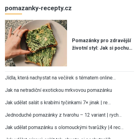
pomazanky-recepty.cz
Pomazánky pro zdravější
životní styl: Jak si pochu…
Jídla, která nachystat na večírek s tématem online…
Jak na netradiční exotickou mrkvovou pomazánku
Jak udělat salát s krabími tyčinkami 7× jinak | re…
Jednoduché pomazánky z tvarohu – 12 variant | rych…
Jak udělat pomazánku s olomouckými tvarůžky |4 rec…