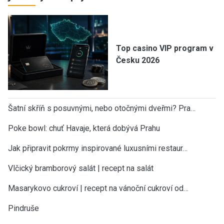
Top casino VIP program v
Česku 2026
Šatní skříň s posuvnými, nebo otočnými dveřmi? Pra…
Poke bowl: chuť Havaje, která dobývá Prahu
Jak připravit pokrmy inspirované luxusními restaur…
Vlčický bramborový salát | recept na salát
Masarykovo cukroví | recept na vánoční cukroví od…
Pindruše