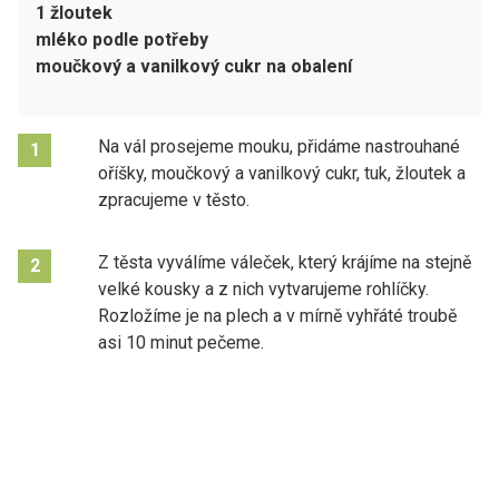
1 žloutek
mléko podle potřeby
moučkový a vanilkový cukr na obalení
Na vál prosejeme mouku, přidáme nastrouhané
1
oříšky, moučkový a vanilkový cukr, tuk, žloutek a
zpracujeme v těsto.
Z těsta vyválíme váleček, který krájíme na stejně
2
velké kousky a z nich vytvarujeme rohlíčky.
Rozložíme je na plech a v mírně vyhřáté troubě
asi 10 minut pečeme.