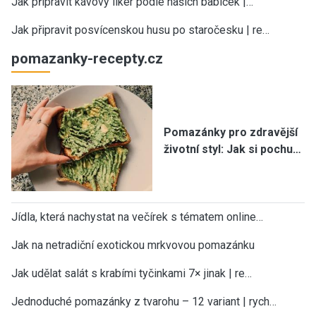
Jak připravit kávový likér podle našich babiček |…
Jak připravit posvícenskou husu po staročesku | re…
pomazanky-recepty.cz
Pomazánky pro zdravější
životní styl: Jak si pochu…
Jídla, která nachystat na večírek s tématem online…
Jak na netradiční exotickou mrkvovou pomazánku
Jak udělat salát s krabími tyčinkami 7× jinak | re…
Jednoduché pomazánky z tvarohu – 12 variant | rych…