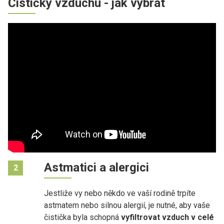
Čističky vzduchu - jak vybrat
Astmatici a alergici
2
Jestliže vy nebo někdo ve vaší rodině trpíte
astmatem nebo silnou alergií, je nutné, aby vaše
čistička byla schopná
vyfiltrovat vzduch v celé