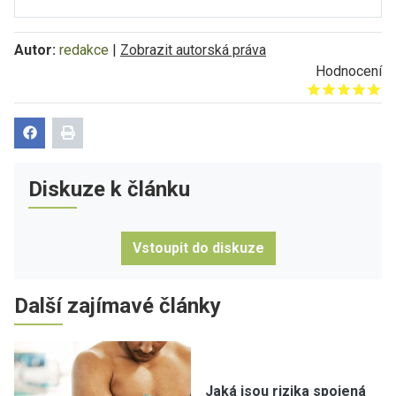
Autor:
redakce
|
Zobrazit autorská práva
Hodnocení
Give it 1/5
Give it 2/5
Give it 3/5
Give it 4/5
Give it 5/5
Diskuze k článku
Vstoupit do diskuze
Další zajímavé články
Jaká jsou rizika spojená