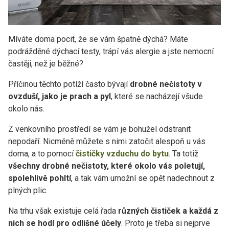
Míváte doma pocit, že se vám špatně dýchá? Máte
podrážděné dýchací testy, trápí vás alergie a jste nemocní
častěji, než je běžné?
Příčinou těchto potíží často bývají
drobné nečistoty v
ovzduší, jako je prach a pyl
, které se nacházejí všude
okolo nás.
Z venkovního prostředí se vám je bohužel odstranit
nepodaří. Nicméně můžete s nimi zatočit alespoň u vás
doma, a to pomocí
čističky vzduchu do bytu
. Ta totiž
všechny drobné nečistoty, které okolo vás poletují,
spolehlivě pohltí
, a tak vám umožní se opět nadechnout z
plných plic.
Na trhu však existuje celá řada
různých čističek a každá z
nich se hodí pro odlišné účely
. Proto je třeba si nejprve