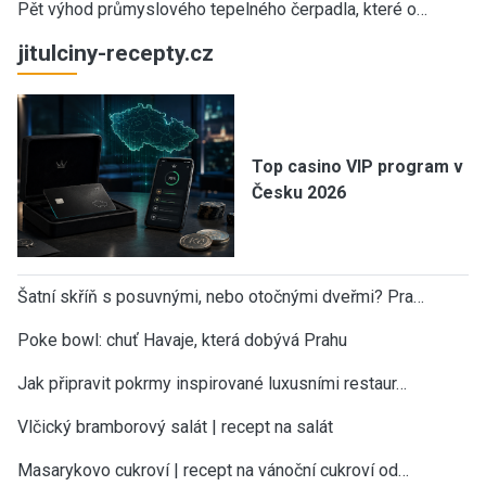
Pět výhod průmyslového tepelného čerpadla, které o…
jitulciny-recepty.cz
Top casino VIP program v
Česku 2026
Šatní skříň s posuvnými, nebo otočnými dveřmi? Pra…
Poke bowl: chuť Havaje, která dobývá Prahu
Jak připravit pokrmy inspirované luxusními restaur…
Vlčický bramborový salát | recept na salát
Masarykovo cukroví | recept na vánoční cukroví od…