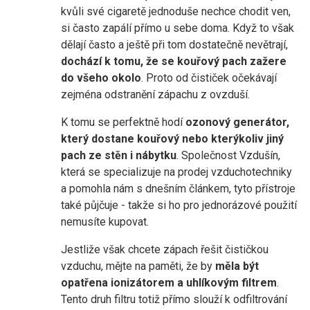
kvůli své cigaretě jednoduše nechce chodit ven,
si často zapálí přímo u sebe doma. Když to však
dělají často a ještě při tom dostatečně nevětrají,
dochází k tomu, že se kouřový pach zažere
do všeho okolo
. Proto od čističek očekávají
zejména odstranění zápachu z ovzduší.
K tomu se perfektně hodí
ozonový generátor,
který dostane kouřový nebo kterýkoliv jiný
pach ze stěn i nábytku
. Společnost Vzdušín,
která se specializuje na prodej vzduchotechniky
a pomohla nám s dnešním článkem, tyto přístroje
také půjčuje - takže si ho pro jednorázové použití
nemusíte kupovat.
Jestliže však chcete zápach řešit čističkou
vzduchu, mějte na paměti, že by
měla být
opatřena ionizátorem a uhlíkovým filtrem
.
Tento druh filtru totiž přímo slouží k odfiltrování