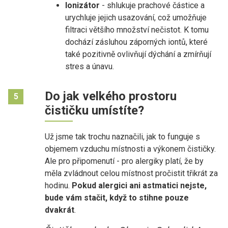
Ionizátor
- shlukuje prachové částice a
urychluje jejich usazování, což umožňuje
filtraci většího množství nečistot. K tomu
dochází zásluhou záporných iontů, které
také pozitivně ovlivňují dýchání a zmírňují
stres a únavu.
Do jak velkého prostoru
5
čističku umístíte?
Už jsme tak trochu naznačili, jak to funguje s
objemem vzduchu místnosti a výkonem čističky.
Ale pro připomenutí - pro alergiky platí, že by
měla zvládnout celou místnost pročistit třikrát za
hodinu.
Pokud alergici ani astmatici nejste,
bude vám stačit, když to stihne pouze
dvakrát
.