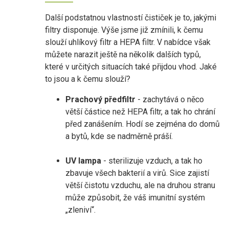
Další podstatnou vlastností čističek je to, jakými
filtry disponuje. Výše jsme již zmínili, k čemu
slouží uhlíkový filtr a HEPA filtr. V nabídce však
můžete narazit ještě na několik dalších typů,
které v určitých situacích také přijdou vhod. Jaké
to jsou a k čemu slouží?
Prachový předfiltr
- zachytává o něco
větší částice než HEPA filtr, a tak ho chrání
před zanášením. Hodí se zejména do domů
a bytů, kde se nadměrně práší.
UV lampa
- sterilizuje vzduch, a tak ho
zbavuje všech bakterií a virů. Sice zajistí
větší čistotu vzduchu, ale na druhou stranu
může způsobit, že váš imunitní systém
„zleniví“.