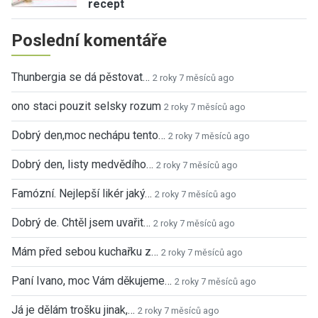
recept
Poslední komentáře
Thunbergia se dá pěstovat…
2 roky 7 měsíců ago
ono staci pouzit selsky rozum
2 roky 7 měsíců ago
Dobrý den,moc nechápu tento…
2 roky 7 měsíců ago
Dobrý den, listy medvědího…
2 roky 7 měsíců ago
Famózní. Nejlepší likér jaký…
2 roky 7 měsíců ago
Dobrý de. Chtěl jsem uvařit…
2 roky 7 měsíců ago
Mám před sebou kuchařku z…
2 roky 7 měsíců ago
Paní Ivano, moc Vám děkujeme…
2 roky 7 měsíců ago
Já je dělám trošku jinak,…
2 roky 7 měsíců ago