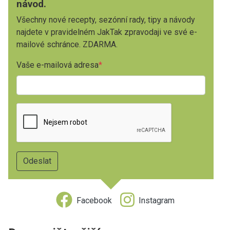
návod.
Všechny nové recepty, sezónní rady, tipy a návody
najdete v pravidelném JakTak zpravodaji ve své e-
mailové schránce. ZDARMA.
Vaše e-mailová adresa
Facebook
Instagram