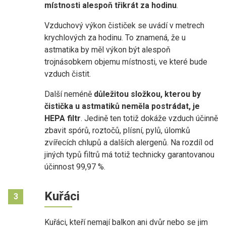
místnosti alespoň třikrát za hodinu
.
Vzduchový výkon čističek se uvádí v metrech
krychlových za hodinu. To znamená, že u
astmatika by měl výkon být alespoň
trojnásobkem objemu místnosti, ve které bude
vzduch čistit.
Další neméně
důležitou složkou, kterou by
čistička u astmatiků neměla postrádat, je
HEPA filtr
. Jedině ten totiž dokáže vzduch účinně
zbavit spórů, roztočů, plísní, pylů, úlomků
zvířecích chlupů a dalších alergenů. Na rozdíl od
jiných typů filtrů má totiž technicky garantovanou
účinnost 99,97 %.
Kuřáci
3
Kuřáci, kteří nemají balkon ani dvůr nebo se jim