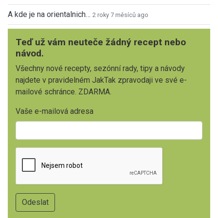
A kde je na orientalnich…
2 roky 7 měsíců ago
Teď už vám neuteče žádný recept nebo
návod.
Všechny nové recepty, sezónní rady, tipy a návody
najdete v pravidelném JakTak zpravodaji ve své e-
mailové schránce. ZDARMA.
Vaše e-mailová adresa