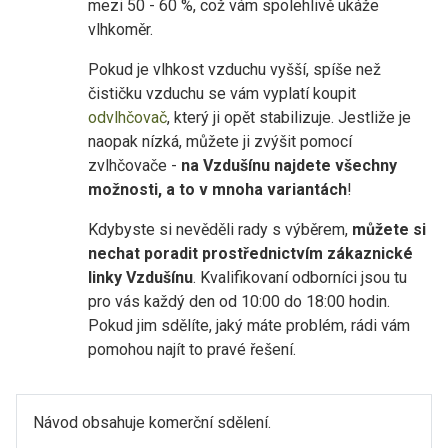
mezi 50 - 60 %, což vám spolehlivě ukáže
vlhkoměr.
Pokud je vlhkost vzduchu vyšší, spíše než
čističku vzduchu se vám vyplatí koupit
odvlhčovač
, který ji opět stabilizuje. Jestliže je
naopak nízká, můžete ji zvýšit pomocí
zvlhčovače -
na Vzdušínu najdete všechny
možnosti, a to v mnoha variantách
!
Kdybyste si nevěděli rady s výběrem,
můžete si
nechat poradit prostřednictvím zákaznické
linky Vzdušínu
. Kvalifikovaní odborníci jsou tu
pro vás každý den od 10:00 do 18:00 hodin.
Pokud jim sdělíte, jaký máte problém, rádi vám
pomohou najít to pravé řešení.
Návod obsahuje komerční sdělení.