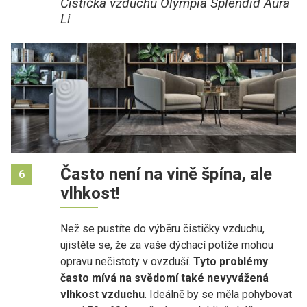
Čistička vzduchu Olympia Splendid Aura
Li
Často není na vině špína, ale
6
vlhkost!
Než se pustíte do výběru čističky vzduchu,
ujistěte se, že za vaše dýchací potíže mohou
opravu nečistoty v ovzduší.
Tyto problémy
často mívá na svědomí také nevyvážená
vlhkost vzduchu
. Ideálně by se měla pohybovat