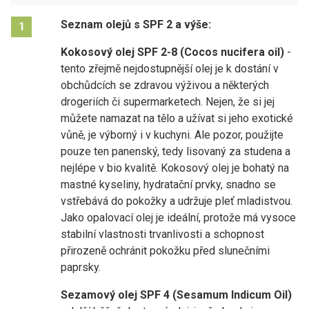
Seznam olejů s SPF 2 a výše:
1
Kokosový olej SPF 2-8 (Cocos nucifera oil)
-
tento zřejmě nejdostupnější olej je k dostání v
obchůdcích se zdravou výživou a některých
drogeriích či supermarketech. Nejen, že si jej
můžete namazat na tělo a užívat si jeho exotické
vůně, je výborný i v kuchyni. Ale pozor, použijte
pouze ten panenský, tedy lisovaný za studena a
nejlépe v bio kvalitě. Kokosový olej je bohatý na
mastné kyseliny, hydratační prvky, snadno se
vstřebává do pokožky a udržuje pleť mladistvou.
Jako opalovací olej je ideální, protože má vysoce
stabilní vlastnosti trvanlivosti a schopnost
přirozeně ochránit pokožku před slunečními
paprsky.
Sezamový olej SPF 4 (Sesamum Indicum Oil)