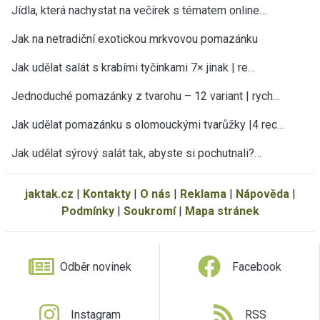
Jídla, která nachystat na večírek s tématem online…
Jak na netradiční exotickou mrkvovou pomazánku
Jak udělat salát s krabími tyčinkami 7× jinak | re…
Jednoduché pomazánky z tvarohu – 12 variant | rych…
Jak udělat pomazánku s olomouckými tvarůžky |4 rec…
Jak udělat sýrový salát tak, abyste si pochutnali?…
jaktak.cz
|
Kontakty
|
O nás
|
Reklama
|
Nápověda
|
Podmínky
|
Soukromí
|
Mapa stránek
Odběr novinek
Facebook
Instagram
RSS