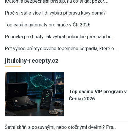
Kratom a bezpečnější přístup: na co si dát pozor,…
Proč si stále více lidí vybírá přípravu kávy doma?
Top casino automaty pro hráče v ČR 2026
Pohovka pro hosty: jak vybrat pohodlné přespání be…
Pět výhod průmyslového tepelného čerpadla, které o…
jitulciny-recepty.cz
Top casino VIP program v
Česku 2026
Šatní skříň s posuvnými, nebo otočnými dveřmi? Pra…