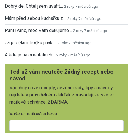
Dobrý de. Chtěl jsem uvařit…
2 roky 7 měsíců ago
Mám před sebou kuchařku z…
2 roky 7 měsíců ago
Paní Ivano, moc Vám děkujeme…
2 roky 7 měsíců ago
Já je dělám trošku jinak,…
2 roky 7 měsíců ago
A kde je na orientalnich…
2 roky 7 měsíců ago
Teď už vám neuteče žádný recept nebo
návod.
Všechny nové recepty, sezónní rady, tipy a návody
najdete v pravidelném JakTak zpravodaji ve své e-
mailové schránce. ZDARMA.
Vaše e-mailová adresa