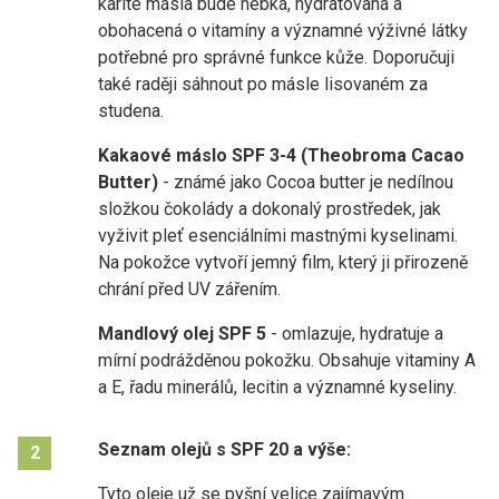
karité másla bude hebká, hydratovaná a
obohacená o vitamíny a významné výživné látky
potřebné pro správné funkce kůže. Doporučuji
také raději sáhnout po másle lisovaném za
studena.
Kakaové máslo SPF 3-4 (Theobroma Cacao
Butter)
- známé jako Cocoa butter je nedílnou
složkou čokolády a dokonalý prostředek, jak
vyživit pleť esenciálními mastnými kyselinami.
Na pokožce vytvoří jemný film, který ji přirozeně
chrání před UV zářením.
Mandlový olej SPF 5
- omlazuje, hydratuje a
mírní podrážděnou pokožku. Obsahuje vitaminy A
a E, řadu minerálů, lecitin a významné kyseliny.
Seznam olejů s SPF 20 a výše:
2
Tyto oleje už se pyšní velice zajímavým