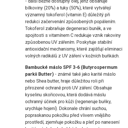
- další běžně dostupný olej, jenž obsahuje
bílkoviny (20%) a tuky (50%), které vytvářejí
významný tokoferol (vitamin E) důležitý při
redukci začervenání způsobených popálením.
Tokoferol zabraňuje degeneraci buněk, a ve
spojitosti s vitamínem C redukuje vznik rakoviny
způsobenou UV zářením. Poskytuje stabilní
antioxidační mechanismy, které zajišťují eliminaci
volných radikálů z UV záření v kožních buňkách.
Bambucké máslo SPF 3-6 (Butyrospermum
parkii Butter)
- známé také jako karité máslo
nebo Shea butter, hraje důležitou roli při
přirozené ochraně proti UV záření. Obsahuje
kyselinu skořicovou, která dodává máslu
ochranný účinek pro kůži (regeneruje buňky,
urychluje hojení). Dokonale chrání suchou,
popraskanou pokožku před vlivem vnějšího
prostředí, zjemňuje pokožku a pleť po nanesení