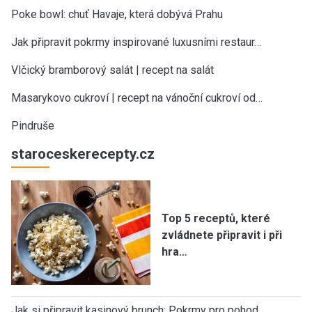
Poke bowl: chuť Havaje, která dobývá Prahu
Jak připravit pokrmy inspirované luxusními restaur…
Vlčický bramborový salát | recept na salát
Masarykovo cukroví | recept na vánoční cukroví od…
Pindruše
staroceskerecepty.cz
Top 5 receptů, které
zvládnete připravit i při
hra…
Jak si připravit kasinový brunch: Pokrmy pro pohod…