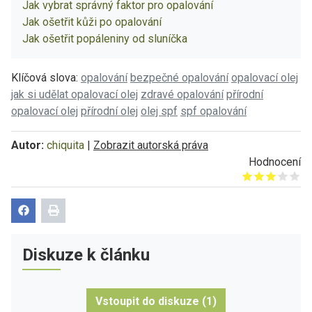
Jak vybrat správný faktor pro opalování
Jak ošetřit kůži po opalování
Jak ošetřit popáleniny od sluníčka
Klíčová slova:
opalování
bezpečné opalování
opalovací olej
jak si udělat opalovací olej
zdravé opalování
přírodní
opalovací olej
přírodní olej
olej spf
spf opalování
Autor:
chiquita
|
Zobrazit autorská práva
Hodnocení
Give it 1/5
Give it 2/5
Give it 3/5
Give it 4/5
Give it 5/5
Diskuze k článku
Vstoupit do diskuze (1)