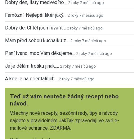
Dobrý den, listy medvědího…
2 roky 7 měsíců ago
Famózní. Nejlepší likér jaký…
2 roky 7 měsíců ago
Dobrý de. Chtěl jsem uvařit…
2 roky 7 měsíců ago
Mám před sebou kuchařku z…
2 roky 7 měsíců ago
Paní Ivano, moc Vám děkujeme…
2 roky 7 měsíců ago
Já je dělám trošku jinak,…
2 roky 7 měsíců ago
A kde je na orientalnich…
2 roky 7 měsíců ago
Teď už vám neuteče žádný recept nebo
návod.
Všechny nové recepty, sezónní rady, tipy a návody
najdete v pravidelném JakTak zpravodaji ve své e-
mailové schránce. ZDARMA.