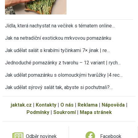
Jídla, která nachystat na večírek s tématem online…
Jak na netradiční exotickou mrkvovou pomazánku
Jak udělat salát s krabími tyčinkami 7× jinak | re…
Jednoduché pomazánky z tvarohu – 12 variant | rych…
Jak udělat pomazánku s olomouckými tvarůžky |4 rec…
Jak udělat sýrový salát tak, abyste si pochutnali?…
jaktak.cz
|
Kontakty
|
O nás
|
Reklama
|
Nápověda
|
Podmínky
|
Soukromí
|
Mapa stránek
Odběr novinek
Facebook