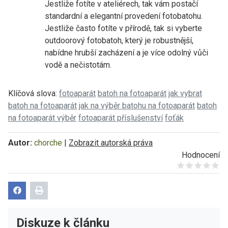
Jestliže fotíte v ateliérech, tak vám postačí
standardní a elegantní provedení fotobatohu.
Jestliže často fotíte v přírodě, tak si vyberte
outdoorový fotobatoh, který je robustnější,
nabídne hrubší zacházení a je více odolný vůči
vodě a nečistotám.
Klíčová slova:
fotoaparát
batoh na fotoaparát
jak vybrat
batoh na fotoaparát
jak na výběr batohu na fotoaparát
batoh
na fotoaparát výběr
fotoaparát příslušenství
foťák
Autor:
chorche
|
Zobrazit autorská práva
Hodnocení
Give it 1/5
Give it 2/5
Give it 3/5
Give it 4/5
Give it 5/5
Diskuze k článku