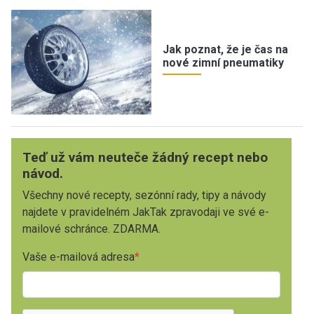
Jak poznat, že je čas na
nové zimní pneumatiky
Teď už vám neuteče žádný recept nebo
návod.
Všechny nové recepty, sezónní rady, tipy a návody
najdete v pravidelném JakTak zpravodaji ve své e-
mailové schránce. ZDARMA.
Vaše e-mailová adresa