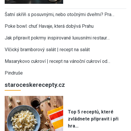
Šatní skříň s posuvnými, nebo otočnými dveřmi? Pra…
Poke bowl: chuť Havaje, která dobývá Prahu
Jak připravit pokrmy inspirované luxusními restaur…
Vlčický bramborový salát | recept na salát
Masarykovo cukroví | recept na vánoční cukroví od…
Pindruše
staroceskerecepty.cz
Top 5 receptů, které
zvládnete připravit i při
hra…