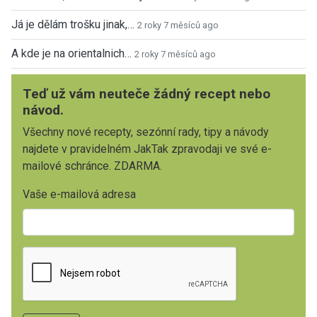
Já je dělám trošku jinak,…
2 roky 7 měsíců ago
A kde je na orientalnich…
2 roky 7 měsíců ago
Teď už vám neuteče žádný recept nebo
návod.
Všechny nové recepty, sezónní rady, tipy a návody
najdete v pravidelném JakTak zpravodaji ve své e-
mailové schránce. ZDARMA.
Vaše e-mailová adresa