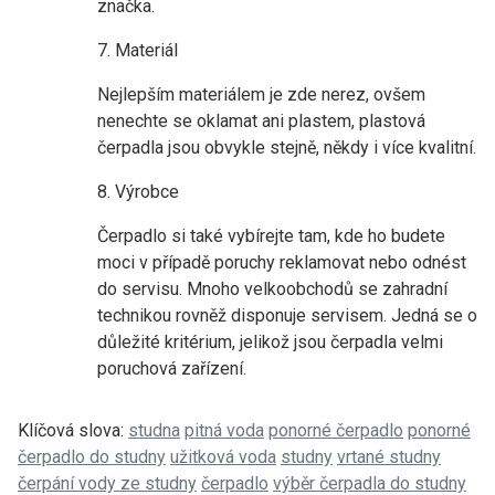
značka.
7. Materiál
Nejlepším materiálem je zde nerez, ovšem
nenechte se oklamat ani plastem, plastová
čerpadla jsou obvykle stejně, někdy i více kvalitní.
8. Výrobce
Čerpadlo si také vybírejte tam, kde ho budete
moci v případě poruchy reklamovat nebo odnést
do servisu. Mnoho velkoobchodů se zahradní
technikou rovněž disponuje servisem. Jedná se o
důležité kritérium, jelikož jsou čerpadla velmi
poruchová zařízení.
Klíčová slova:
studna
pitná voda
ponorné čerpadlo
ponorné
čerpadlo do studny
užitková voda
studny
vrtané studny
čerpání vody ze studny
čerpadlo
výběr čerpadla do studny