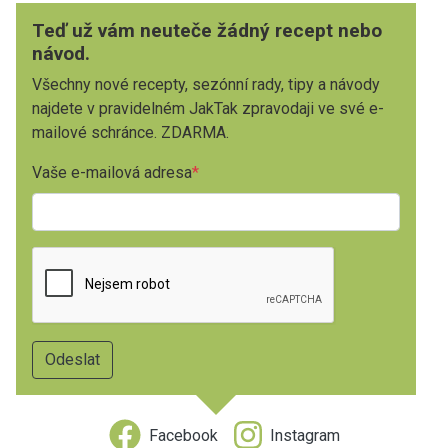
Teď už vám neuteče žádný recept nebo
návod.
Všechny nové recepty, sezónní rady, tipy a návody
najdete v pravidelném JakTak zpravodaji ve své e-
mailové schránce. ZDARMA.
Vaše e-mailová adresa
Facebook
Instagram