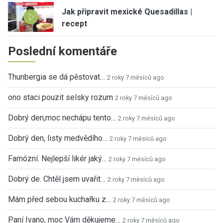
Jak připravit mexické Quesadillas |
recept
Poslední komentáře
Thunbergia se dá pěstovat…
2 roky 7 měsíců ago
ono staci pouzit selsky rozum
2 roky 7 měsíců ago
Dobrý den,moc nechápu tento…
2 roky 7 měsíců ago
Dobrý den, listy medvědího…
2 roky 7 měsíců ago
Famózní. Nejlepší likér jaký…
2 roky 7 měsíců ago
Dobrý de. Chtěl jsem uvařit…
2 roky 7 měsíců ago
Mám před sebou kuchařku z…
2 roky 7 měsíců ago
Paní Ivano, moc Vám děkujeme…
2 roky 7 měsíců ago