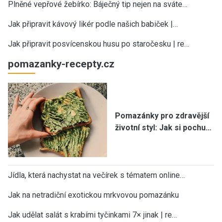
Plněné vepřové žebírko: Báječný tip nejen na sváte…
Jak připravit kávový likér podle našich babiček |…
Jak připravit posvícenskou husu po staročesku | re…
pomazanky-recepty.cz
Pomazánky pro zdravější
životní styl: Jak si pochu…
Jídla, která nachystat na večírek s tématem online…
Jak na netradiční exotickou mrkvovou pomazánku
Jak udělat salát s krabími tyčinkami 7× jinak | re…