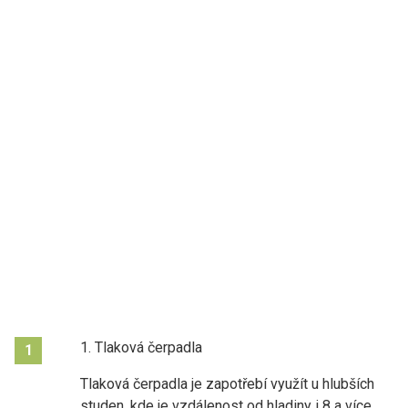
1. Tlaková čerpadla
1
Tlaková čerpadla je zapotřebí využít u hlubších
studen, kde je vzdálenost od hladiny i 8 a více