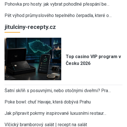
Pohovka pro hosty: jak vybrat pohodlné přespání be…
Pět výhod průmyslového tepelného čerpadla, které o…
jitulciny-recepty.cz
Top casino VIP program v
Česku 2026
Šatní skříň s posuvnými, nebo otočnými dveřmi? Pra…
Poke bowl: chuť Havaje, která dobývá Prahu
Jak připravit pokrmy inspirované luxusními restaur…
Vlčický bramborový salát | recept na salát