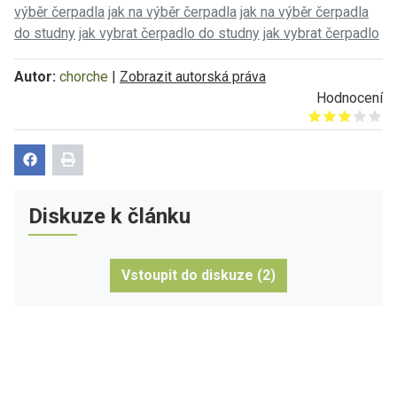
výběr čerpadla
jak na výběr čerpadla
jak na výběr čerpadla
do studny
jak vybrat čerpadlo do studny
jak vybrat čerpadlo
Autor:
chorche
|
Zobrazit autorská práva
Hodnocení
Give it 1/5
Give it 2/5
Give it 3/5
Give it 4/5
Give it 5/5
Diskuze k článku
Vstoupit do diskuze (2)