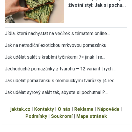
životní styl: Jak si pochu…
Jídla, která nachystat na večírek s tématem online…
Jak na netradiční exotickou mrkvovou pomazánku
Jak udělat salát s krabími tyčinkami 7× jinak | re…
Jednoduché pomazánky z tvarohu – 12 variant | rych…
Jak udělat pomazánku s olomouckými tvarůžky |4 rec…
Jak udělat sýrový salát tak, abyste si pochutnali?…
jaktak.cz
|
Kontakty
|
O nás
|
Reklama
|
Nápověda
|
Podmínky
|
Soukromí
|
Mapa stránek