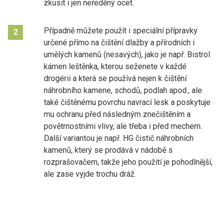
zkusit i jen neředěný ocet.
Případně můžete použít i speciální přípravky
2
určené přímo na čištění dlažby a přírodních i
umělých kamenů (nesavých), jako je např. Bistrol
kámen leštěnka, kterou seženete v každé
drogérii a která se používá nejen k čištění
náhrobního kamene, schodů, podlah apod., ale
také čištěnému povrchu navrací lesk a poskytuje
mu ochranu před následným znečištěním a
povětrnostními vlivy, ale třeba i před mechem.
Další variantou je např. HG čistič náhrobních
kamenů, který se prodává v nádobě s
rozprašovačem, takže jeho použití je pohodlnější,
ale zase vyjde trochu dráž.