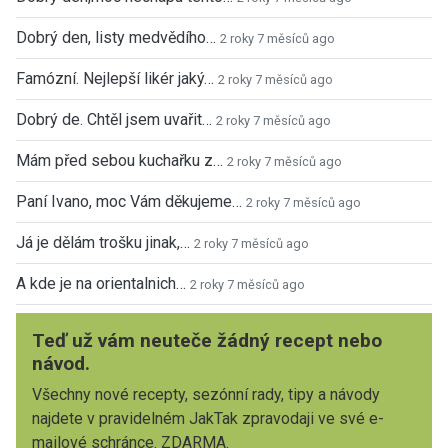
Dobrý den, listy medvědího…
2 roky 7 měsíců ago
Famózní. Nejlepší likér jaký…
2 roky 7 měsíců ago
Dobrý de. Chtěl jsem uvařit…
2 roky 7 měsíců ago
Mám před sebou kuchařku z…
2 roky 7 měsíců ago
Paní Ivano, moc Vám děkujeme…
2 roky 7 měsíců ago
Já je dělám trošku jinak,…
2 roky 7 měsíců ago
A kde je na orientalnich…
2 roky 7 měsíců ago
Teď už vám neuteče žádný recept nebo
návod.
Všechny nové recepty, sezónní rady, tipy a návody
najdete v pravidelném JakTak zpravodaji ve své e-
mailové schránce. ZDARMA.