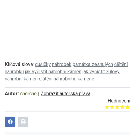
Klíčová slova:
dušičky
náhrobek
památka zesnulých
čištění
náhrobku
jak vyčistit náhrobní kámen
jak vyčistit žulový
náhrobní kámen
čištění náhrobního kamene
Autor:
chorche
|
Zobrazit autorská práva
Hodnocení
Give it 1/5
Give it 2/5
Give it 3/5
Give it 4/5
Give it 5/5