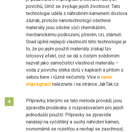
povrchů, čímž se zvyšuje jejich životnost. Tato
technologie udělá s náhrobním kamenem doslova
zázrak, protože nanotechnologií ošetřené
materiály jsou odolné vůči chemikáliím,
mechanickému poškození, plísním, rzi, stárnutí.
Snad úplně nejlepší vlastností této technologie je
to, že po jejím použití materiály získají tzv.
lotosový efekt, což se dá s čistým svědomím
nazvat jako samočistící vlastnost materiálu –
voda z povrchu stéká dolů v kapkách a přitom s
sebou bere i různé nečistoty. Více o
nano
impregnaci
naleznete i na stránce JakTak.cz
Přípravky, kterými se tato metoda provádí, jsou
4
zpravidla prodávány s rozprašovačem pro jejich
jednodušší použití. Přípravky se zpravidla
nanášejí na vyčištěný a suchý náhrobní kámen,
rovnoměrně se rozetřou a nechají se zaschnout,