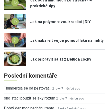
Jak odstranit mech ze střechy - 4
praktické tipy
Jak na polymerovou kraslici | DIY
Jak nabarvit vejce pomocí laku na nehty
Jak připravit salát z Beluga čočky
Poslední komentáře
Thunbergia se dá pěstovat…
2 roky 7 měsíců ago
ono staci pouzit selsky rozum
2 roky 7 měsíců ago
Dobrý den,moc nechápu tento…
2 roky 7 měsíců ago