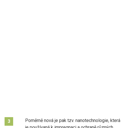
Poměrně nová je pak tzv. nanotechnologie, která
3
je používaná k impregnaci a ochraně různých