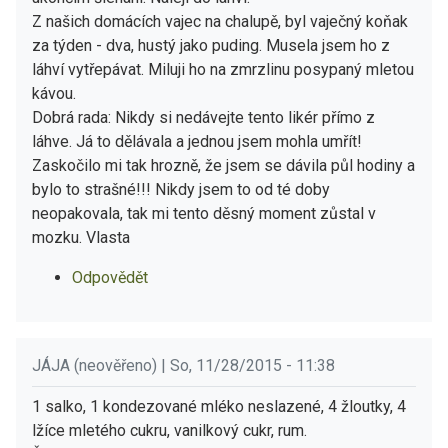
Z našich domácích vajec na chalupě, byl vaječný koňak
za týden - dva, hustý jako puding. Musela jsem ho z
láhví vytřepávat. Miluji ho na zmrzlinu posypaný mletou
kávou.
Dobrá rada: Nikdy si nedávejte tento likér přímo z
láhve. Já to dělávala a jednou jsem mohla umřít!
Zaskočilo mi tak hrozně, že jsem se dávila půl hodiny a
bylo to strašné!!! Nikdy jsem to od té doby
neopakovala, tak mi tento děsný moment zůstal v
mozku. Vlasta
Odpovědět
JÁJA (neověřeno) | So, 11/28/2015 - 11:38
1 salko, 1 kondezované mléko neslazené, 4 žloutky, 4
lžíce mletého cukru, vanilkový cukr, rum.