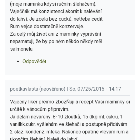
(moje maminka kdysi ručním šlehačem).
Vaječňák má konzistenci akorát k nalévání
do lahví. Je zcela bez cucků, netřeba cedit.
Rum vejce dostatečně konzervuje.
Za celý můj život ani z maminky vyprávění
nepamatuji, že by po něm někdo někdy měl
salmonelu.
Odpovědět
poetkavlasta (neověřeno) | So, 07/25/2015 - 14:17
Vaječný likér přéímo zbožŇuji a recept Vaší maminky si
určitě k vánocům připravím.
Já dělám nevařený: 8-10 žloutků, 15 dkg ml. cukru, 1
vanilkk.cukr, vyšlehám ve šlehači a postupně přidávám
2 slaz. kondenz. mléka. Nakonec opatrně vlévám rum a
ukončím šlehání. Naleji do lahví.