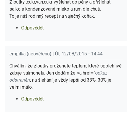
Žloutky ,cukr,van.cukr vyšlehat do pěny a přišlehat
salko a kondenzované mléko a rum dle chuti.
To je náš rodinný recept na vaječný koňak.
Odpovědět
empilka (neověřeno) | Út, 12/08/2015 - 14:44
Chválím, že žloutky proženete teplem, které spolehlivě
zabije salmonelu. Jen dodám že <a href="
odkaz
odstraněn
; na šlehání je vždy lepší od 33%. 30% je
velmi málo.
Odpovědět