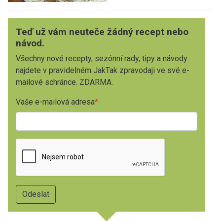
Teď už vám neuteče žádný recept nebo
návod.
Všechny nové recepty, sezónní rady, tipy a návody
najdete v pravidelném JakTak zpravodaji ve své e-
mailové schránce. ZDARMA.
Vaše e-mailová adresa