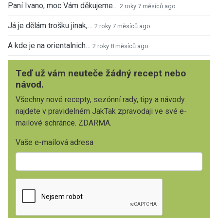
Paní Ivano, moc Vám děkujeme…
2 roky 7 měsíců ago
Já je dělám trošku jinak,…
2 roky 7 měsíců ago
A kde je na orientalnich…
2 roky 8 měsíců ago
Teď už vám neuteče žádný recept nebo
návod.
Všechny nové recepty, sezónní rady, tipy a návody
najdete v pravidelném JakTak zpravodaji ve své e-
mailové schránce. ZDARMA.
Vaše e-mailová adresa