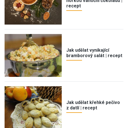
horkou vánoční čokoládu |
recept
Jak udělat vynikající
bramborový salát | recept
Jak udělat křehké pečivo
z datlí | recept