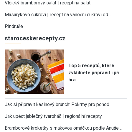
Vlčický bramborový salát | recept na salát
Masarykovo cukroví | recept na vánoční cukroví od…
Pindruše
staroceskerecepty.cz
Top 5 receptů, které
zvládnete připravit i při
hra…
Jak si připravit kasinový brunch: Pokrmy pro pohod…
Jak upéct jablečný tvaroháč | regionální recepty
Bramborové kroketky s makovou omáčkou podle Anuše…