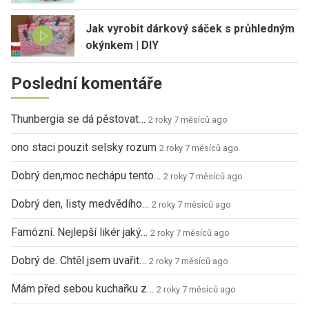
Jak vyrobit dárkový sáček s průhledným
okýnkem | DIY
Poslední komentáře
Thunbergia se dá pěstovat…
2 roky 7 měsíců ago
ono staci pouzit selsky rozum
2 roky 7 měsíců ago
Dobrý den,moc nechápu tento…
2 roky 7 měsíců ago
Dobrý den, listy medvědího…
2 roky 7 měsíců ago
Famózní. Nejlepší likér jaký…
2 roky 7 měsíců ago
Dobrý de. Chtěl jsem uvařit…
2 roky 7 měsíců ago
Mám před sebou kuchařku z…
2 roky 7 měsíců ago