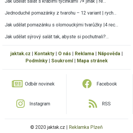
Jak udělat salát s krabími tyčinkami 7× jinak | re…
Jednoduché pomazánky z tvarohu – 12 variant | rych…
Jak udělat pomazánku s olomouckými tvarůžky |4 rec…
Jak udělat sýrový salát tak, abyste si pochutnali?…
jaktak.cz
|
Kontakty
|
O nás
|
Reklama
|
Nápověda
|
Podmínky
|
Soukromí
|
Mapa stránek
Odběr novinek
Facebook
Instagram
RSS
© 2020 jaktak.cz |
Reklamka Plzeň