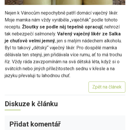
Nejen k Vánocům nepochybně patří domácí vaječný likér.
Moje mamka nám vždy vyráběla „vaječňák“ podle tohoto
receptu.
Žloutky se podle něj tepelně opracují
, nehrozí
tak nebezpečí salmonely.
Vařený vaječný likér ze Salka
je chuťově velmi jemný
, jen s malým nádechem alkoholu.
Byl to takový „dětský“ vaječný likér. Pro dospělé mamka
dělávala ten stejný, jen přidávala více rumu, ať to má trochu
říz. Vždy ráda zavzpomínám na svá dětská léta, když si o
svátcích nebo jiných příležitostech sednu v křesle a na
jazyku převaluji tu lahodnou chuť.
Zpět na článek
Diskuze k článku
Přidat komentář