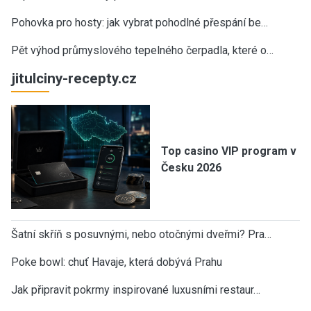
Pohovka pro hosty: jak vybrat pohodlné přespání be…
Pět výhod průmyslového tepelného čerpadla, které o…
jitulciny-recepty.cz
Top casino VIP program v
Česku 2026
Šatní skříň s posuvnými, nebo otočnými dveřmi? Pra…
Poke bowl: chuť Havaje, která dobývá Prahu
Jak připravit pokrmy inspirované luxusními restaur…