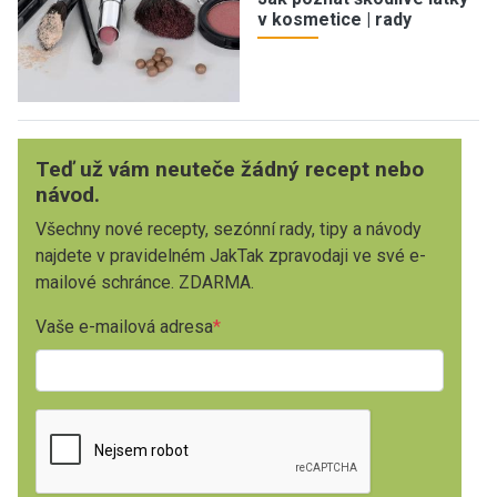
v kosmetice | rady
Teď už vám neuteče žádný recept nebo
návod.
Všechny nové recepty, sezónní rady, tipy a návody
najdete v pravidelném JakTak zpravodaji ve své e-
mailové schránce. ZDARMA.
Vaše e-mailová adresa