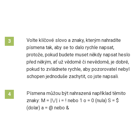
Volte klíčové slovo a znaky, kterým nahradíte
3
písmena tak, aby se to dalo rychle napsat,
protože, pokud budete muset někdy napsat heslo
před někým, ať už vědomě či nevědomě, je dobré,
pokud to zvládnete rychle, aby pozorovatel nebyl
schopen jednoduše zachytit, co jste napsali.
Písmena můžou být nahrazená například těmito
4
znaky: M = |\/| i = ! nebo 1 o = 0 (nula) S = $
(dolar) a = @ nebo &