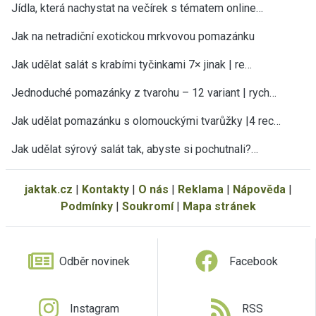
Jídla, která nachystat na večírek s tématem online…
Jak na netradiční exotickou mrkvovou pomazánku
Jak udělat salát s krabími tyčinkami 7× jinak | re…
Jednoduché pomazánky z tvarohu – 12 variant | rych…
Jak udělat pomazánku s olomouckými tvarůžky |4 rec…
Jak udělat sýrový salát tak, abyste si pochutnali?…
jaktak.cz
|
Kontakty
|
O nás
|
Reklama
|
Nápověda
|
Podmínky
|
Soukromí
|
Mapa stránek
Odběr novinek
Facebook
Instagram
RSS