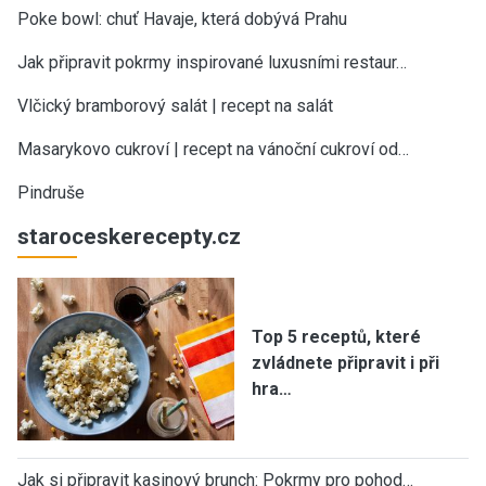
Poke bowl: chuť Havaje, která dobývá Prahu
Jak připravit pokrmy inspirované luxusními restaur…
Vlčický bramborový salát | recept na salát
Masarykovo cukroví | recept na vánoční cukroví od…
Pindruše
staroceskerecepty.cz
Top 5 receptů, které
zvládnete připravit i při
hra…
Jak si připravit kasinový brunch: Pokrmy pro pohod…