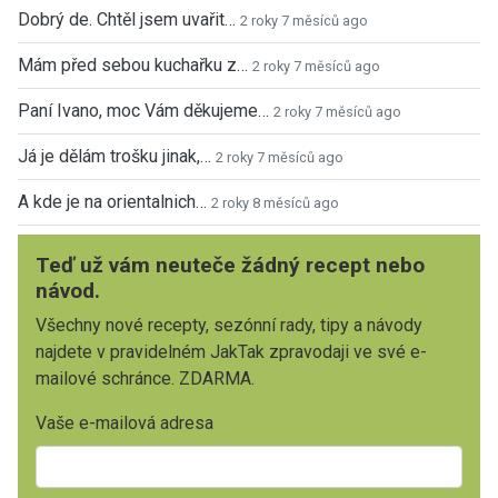
Dobrý de. Chtěl jsem uvařit…
2 roky 7 měsíců ago
Mám před sebou kuchařku z…
2 roky 7 měsíců ago
Paní Ivano, moc Vám děkujeme…
2 roky 7 měsíců ago
Já je dělám trošku jinak,…
2 roky 7 měsíců ago
A kde je na orientalnich…
2 roky 8 měsíců ago
Teď už vám neuteče žádný recept nebo
návod.
Všechny nové recepty, sezónní rady, tipy a návody
najdete v pravidelném JakTak zpravodaji ve své e-
mailové schránce. ZDARMA.
Vaše e-mailová adresa