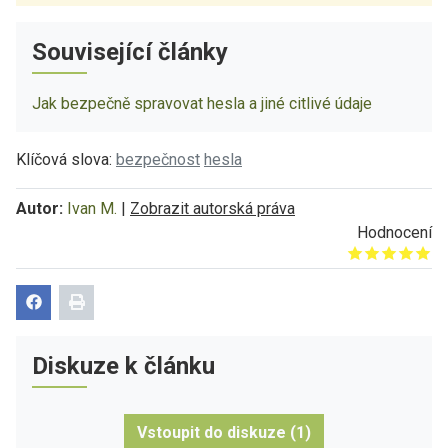
Související články
Jak bezpečně spravovat hesla a jiné citlivé údaje
Klíčová slova:
bezpečnost
hesla
Autor:
Ivan M.
|
Zobrazit autorská práva
Hodnocení
Give it 1/5
Give it 2/5
Give it 3/5
Give it 4/5
Give it 5/5
Diskuze k článku
Vstoupit do diskuze (1)