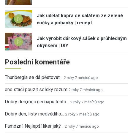
Jak udělat kapra se salátem ze zelené
čočky a pohanky | recept
Jak vyrobit dárkový sáček s průhledným
okýnkem | DIY
Poslední komentáře
Thunbergia se dá pěstovat…
2 roky 7 měsíců ago
ono staci pouzit selsky rozum
2 roky 7 měsíců ago
Dobrý den,moc nechápu tento…
2 roky 7 měsíců ago
Dobrý den, listy medvědího…
2 roky 7 měsíců ago
Famózní. Nejlepší likér jaký…
2 roky 7 měsíců ago