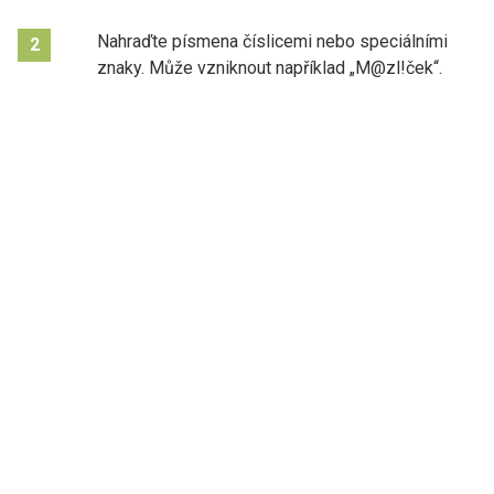
Nahraďte písmena číslicemi nebo speciálními
2
znaky. Může vzniknout například „M@zl!ček“.