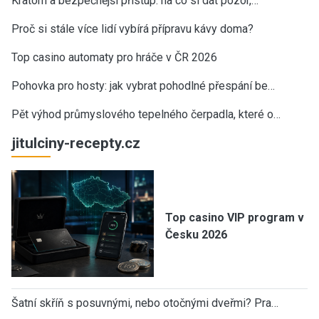
Kratom a bezpečnější přístup: na co si dát pozor,…
Proč si stále více lidí vybírá přípravu kávy doma?
Top casino automaty pro hráče v ČR 2026
Pohovka pro hosty: jak vybrat pohodlné přespání be…
Pět výhod průmyslového tepelného čerpadla, které o…
jitulciny-recepty.cz
Top casino VIP program v
Česku 2026
Šatní skříň s posuvnými, nebo otočnými dveřmi? Pra…