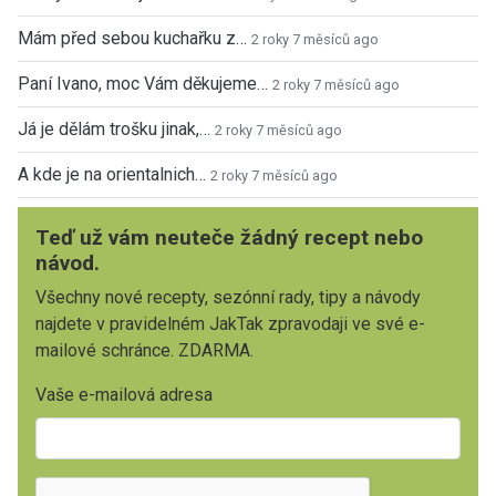
Mám před sebou kuchařku z…
2 roky 7 měsíců ago
Paní Ivano, moc Vám děkujeme…
2 roky 7 měsíců ago
Já je dělám trošku jinak,…
2 roky 7 měsíců ago
A kde je na orientalnich…
2 roky 7 měsíců ago
Teď už vám neuteče žádný recept nebo
návod.
Všechny nové recepty, sezónní rady, tipy a návody
najdete v pravidelném JakTak zpravodaji ve své e-
mailové schránce. ZDARMA.
Vaše e-mailová adresa