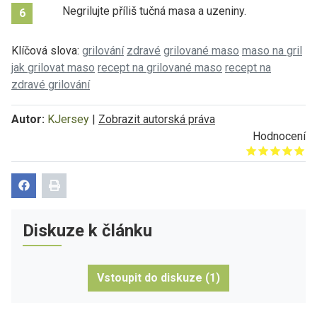
Negrilujte příliš tučná masa a uzeniny.
6
Klíčová slova:
grilování
zdravé
grilované maso
maso na gril
jak grilovat maso
recept na grilované maso
recept na
zdravé grilování
Autor:
KJersey
|
Zobrazit autorská práva
Hodnocení
Give it 1/5
Give it 2/5
Give it 3/5
Give it 4/5
Give it 5/5
Diskuze k článku
Vstoupit do diskuze (1)