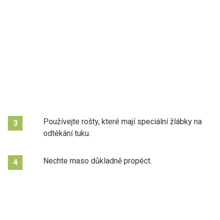
Používejte rošty, které mají speciální žlábky na
3
odtékání tuku.
Nechte maso důkladně propéct.
4