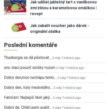
Jak udělat jablečný tart s vanilkovou
zmrzlinou a karamelovou omáčkou |
recept
Jak zabalit voucher jako dárek -
originální obálka
Poslední komentáře
Thunbergia se dá pěstovat…
2 roky 7 měsíců ago
ono staci pouzit selsky rozum
2 roky 7 měsíců ago
Dobrý den,moc nechápu tento…
2 roky 7 měsíců ago
Dobrý den, listy medvědího…
2 roky 7 měsíců ago
Famózní. Nejlepší likér jaký…
2 roky 7 měsíců ago
Dobrý de. Chtěl jsem uvařit…
2 roky 7 měsíců ago