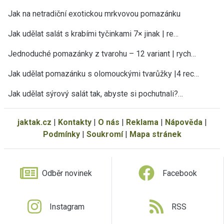
Jak na netradiční exotickou mrkvovou pomazánku
Jak udělat salát s krabími tyčinkami 7× jinak | re…
Jednoduché pomazánky z tvarohu – 12 variant | rych…
Jak udělat pomazánku s olomouckými tvarůžky |4 rec…
Jak udělat sýrový salát tak, abyste si pochutnali?…
jaktak.cz
|
Kontakty
|
O nás
|
Reklama
|
Nápověda
|
Podmínky
|
Soukromí
|
Mapa stránek
Odběr novinek
Facebook
Instagram
RSS