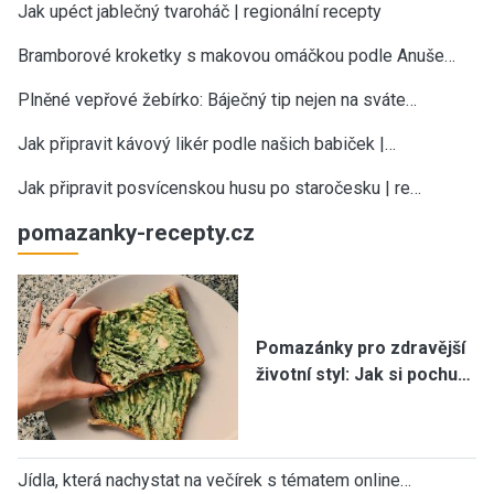
Jak upéct jablečný tvaroháč | regionální recepty
Bramborové kroketky s makovou omáčkou podle Anuše…
Plněné vepřové žebírko: Báječný tip nejen na sváte…
Jak připravit kávový likér podle našich babiček |…
Jak připravit posvícenskou husu po staročesku | re…
pomazanky-recepty.cz
Pomazánky pro zdravější
životní styl: Jak si pochu…
Jídla, která nachystat na večírek s tématem online…