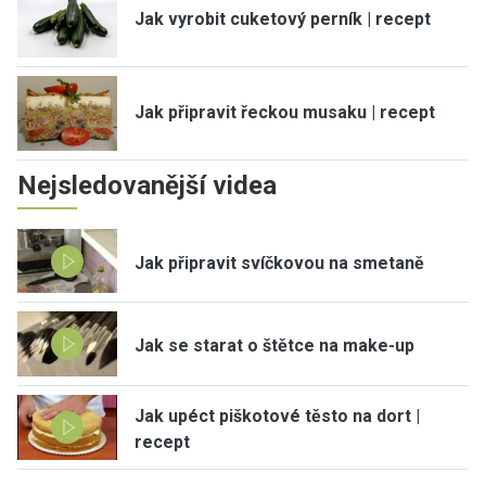
Jak vyrobit cuketový perník | recept
Jak připravit řeckou musaku | recept
Nejsledovanější videa
Jak připravit svíčkovou na smetaně
Jak se starat o štětce na make-up
Jak upéct piškotové těsto na dort |
recept