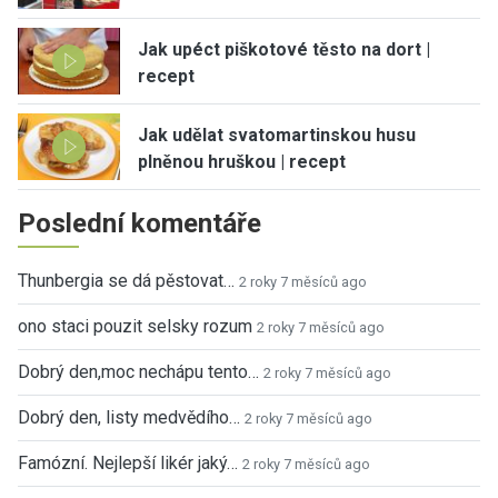
Jak upéct piškotové těsto na dort |
recept
Jak udělat svatomartinskou husu
plněnou hruškou | recept
Poslední komentáře
Thunbergia se dá pěstovat…
2 roky 7 měsíců ago
ono staci pouzit selsky rozum
2 roky 7 měsíců ago
Dobrý den,moc nechápu tento…
2 roky 7 měsíců ago
Dobrý den, listy medvědího…
2 roky 7 měsíců ago
Famózní. Nejlepší likér jaký…
2 roky 7 měsíců ago