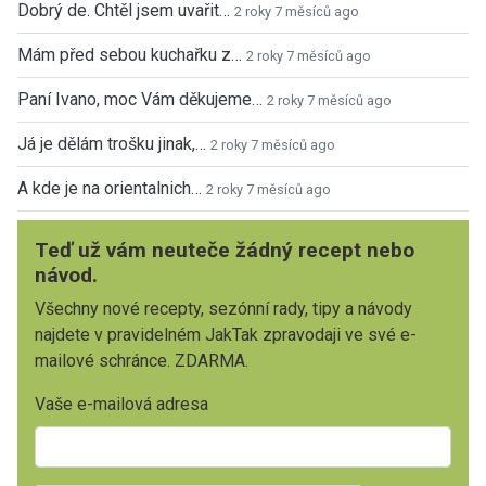
Dobrý de. Chtěl jsem uvařit…
2 roky 7 měsíců ago
Mám před sebou kuchařku z…
2 roky 7 měsíců ago
Paní Ivano, moc Vám děkujeme…
2 roky 7 měsíců ago
Já je dělám trošku jinak,…
2 roky 7 měsíců ago
A kde je na orientalnich…
2 roky 7 měsíců ago
Teď už vám neuteče žádný recept nebo
návod.
Všechny nové recepty, sezónní rady, tipy a návody
najdete v pravidelném JakTak zpravodaji ve své e-
mailové schránce. ZDARMA.
Vaše e-mailová adresa