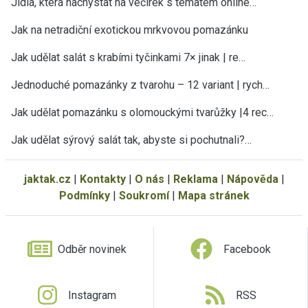
Jídla, která nachystat na večírek s tématem online…
Jak na netradiční exotickou mrkvovou pomazánku
Jak udělat salát s krabími tyčinkami 7× jinak | re…
Jednoduché pomazánky z tvarohu – 12 variant | rych…
Jak udělat pomazánku s olomouckými tvarůžky |4 rec…
Jak udělat sýrový salát tak, abyste si pochutnali?…
jaktak.cz
|
Kontakty
|
O nás
|
Reklama
|
Nápověda
|
Podmínky
|
Soukromí
|
Mapa stránek
Odběr novinek
Facebook
Instagram
RSS