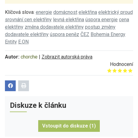
Klíčová slova:
energie
domácnost
elektřina
elektrický proud
srovnání cen elektřiny
levná elektřina
úspora energie
cena
elektřiny
změna dodavatele elektřiny
postup změny
dodavatele elektřiny
úspora peněz
ČEZ
Bohemia Energy
Entity
E.ON
Autor:
chorche
|
Zobrazit autorská práva
Hodnocení
Give it 1/5
Give it 2/5
Give it 3/5
Give it 4/5
Give it 5/5
Diskuze k článku
Vstoupit do diskuze (1)