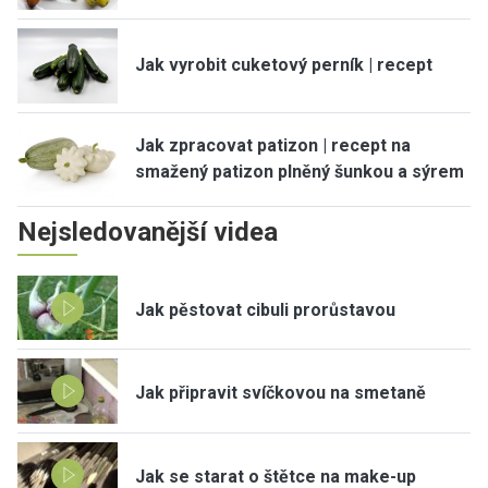
Jak vyrobit cuketový perník | recept
Jak zpracovat patizon | recept na
smažený patizon plněný šunkou a sýrem
Nejsledovanější videa
Jak pěstovat cibuli prorůstavou
Jak připravit svíčkovou na smetaně
Jak se starat o štětce na make-up