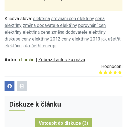
Klíčová slova:
elektřina
srovnání cen elektřiny
cena
elektřiny
změna dodavatele elektřiny
porovnání cen
elektřiny
elektřina cena
změna dodavatele elektřiny
diskuse
ceny elektřiny 2012
ceny elektřiny 2013
jak ušetřit
elektřinu
jak ušetřit energii
Autor:
chorche
|
Zobrazit autorská práva
Hodnocení
Give it 1/5
Give it 2/5
Give it 3/5
Give it 4/5
Give it 5/5
Diskuze k článku
Vstoupit do diskuze (3)