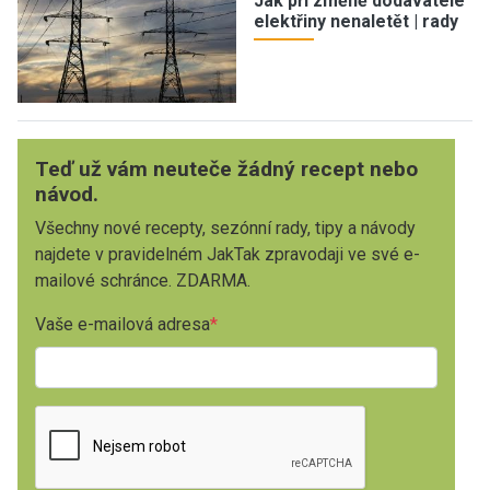
Jak při změně dodavatele
elektřiny nenaletět | rady
Teď už vám neuteče žádný recept nebo
návod.
Všechny nové recepty, sezónní rady, tipy a návody
najdete v pravidelném JakTak zpravodaji ve své e-
mailové schránce. ZDARMA.
Vaše e-mailová adresa