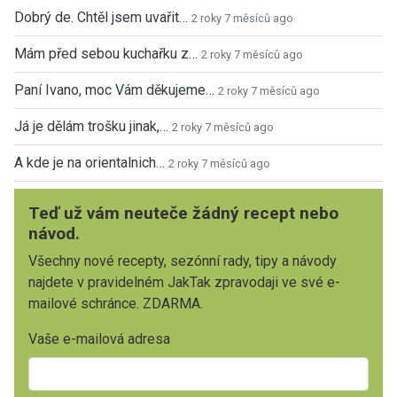
Dobrý de. Chtěl jsem uvařit…
2 roky 7 měsíců ago
Mám před sebou kuchařku z…
2 roky 7 měsíců ago
Paní Ivano, moc Vám děkujeme…
2 roky 7 měsíců ago
Já je dělám trošku jinak,…
2 roky 7 měsíců ago
A kde je na orientalnich…
2 roky 7 měsíců ago
Teď už vám neuteče žádný recept nebo
návod.
Všechny nové recepty, sezónní rady, tipy a návody
najdete v pravidelném JakTak zpravodaji ve své e-
mailové schránce. ZDARMA.
Vaše e-mailová adresa