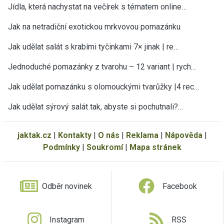
Jídla, která nachystat na večírek s tématem online…
Jak na netradiční exotickou mrkvovou pomazánku
Jak udělat salát s krabími tyčinkami 7× jinak | re…
Jednoduché pomazánky z tvarohu – 12 variant | rych…
Jak udělat pomazánku s olomouckými tvarůžky |4 rec…
Jak udělat sýrový salát tak, abyste si pochutnali?…
jaktak.cz
|
Kontakty
|
O nás
|
Reklama
|
Nápověda
|
Podmínky
|
Soukromí
|
Mapa stránek
Odběr novinek
Facebook
Instagram
RSS