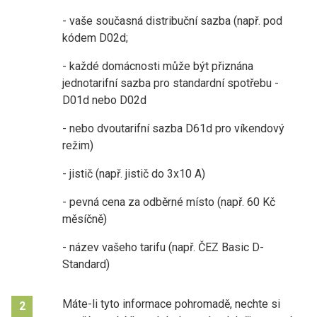
- vaše současná distribuční sazba (např. pod
kódem D02d;
- každé domácnosti může být přiznána
jednotarifní sazba pro standardní spotřebu -
D01d nebo D02d
- nebo dvoutarifní sazba D61d pro víkendový
režim)
- jistič (např. jistič do 3x10 A)
- pevná cena za odběrné místo (např. 60 Kč
měsíčně)
- název vašeho tarifu (např. ČEZ Basic D-
Standard)
Máte-li tyto informace pohromadě, nechte si
2