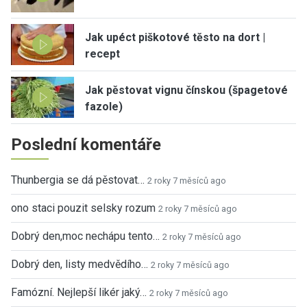
Jak upéct piškotové těsto na dort |
recept
Jak pěstovat vignu čínskou (špagetové
fazole)
Poslední komentáře
Thunbergia se dá pěstovat…
2 roky 7 měsíců ago
ono staci pouzit selsky rozum
2 roky 7 měsíců ago
Dobrý den,moc nechápu tento…
2 roky 7 měsíců ago
Dobrý den, listy medvědího…
2 roky 7 měsíců ago
Famózní. Nejlepší likér jaký…
2 roky 7 měsíců ago