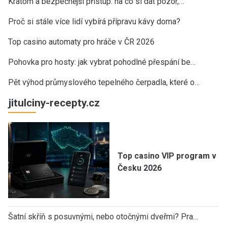
Kratom a bezpečnější přístup: na co si dát pozor,…
Proč si stále více lidí vybírá přípravu kávy doma?
Top casino automaty pro hráče v ČR 2026
Pohovka pro hosty: jak vybrat pohodlné přespání be…
Pět výhod průmyslového tepelného čerpadla, které o…
jitulciny-recepty.cz
Top casino VIP program v
Česku 2026
Šatní skříň s posuvnými, nebo otočnými dveřmi? Pra…