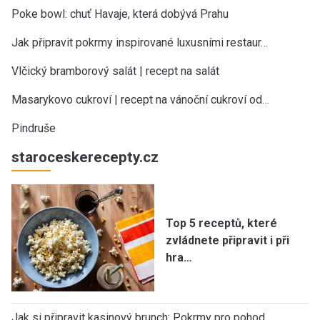
Poke bowl: chuť Havaje, která dobývá Prahu
Jak připravit pokrmy inspirované luxusními restaur…
Vlčický bramborový salát | recept na salát
Masarykovo cukroví | recept na vánoční cukroví od…
Pindruše
staroceskerecepty.cz
Top 5 receptů, které
zvládnete připravit i při
hra…
Jak si připravit kasinový brunch: Pokrmy pro pohod…