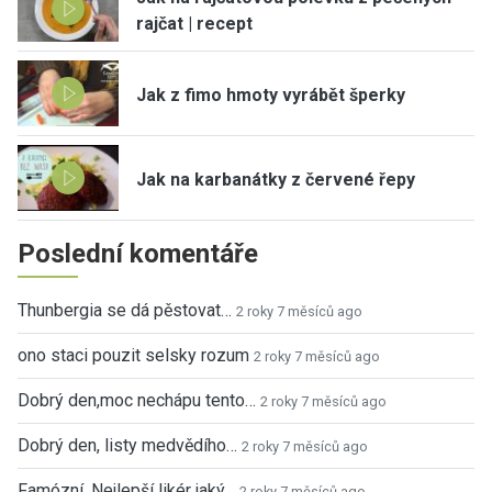
rajčat | recept
Jak z fimo hmoty vyrábět šperky
Jak na karbanátky z červené řepy
Poslední komentáře
Thunbergia se dá pěstovat…
2 roky 7 měsíců ago
ono staci pouzit selsky rozum
2 roky 7 měsíců ago
Dobrý den,moc nechápu tento…
2 roky 7 měsíců ago
Dobrý den, listy medvědího…
2 roky 7 měsíců ago
Famózní. Nejlepší likér jaký…
2 roky 7 měsíců ago