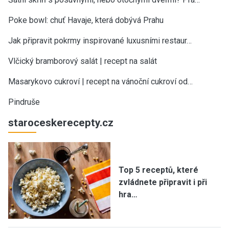
Poke bowl: chuť Havaje, která dobývá Prahu
Jak připravit pokrmy inspirované luxusními restaur…
Vlčický bramborový salát | recept na salát
Masarykovo cukroví | recept na vánoční cukroví od…
Pindruše
staroceskerecepty.cz
Top 5 receptů, které
zvládnete připravit i při
hra…