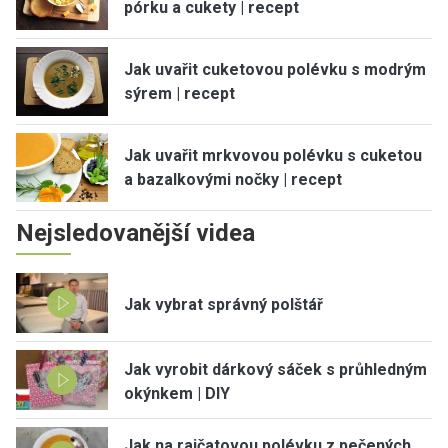
pórku a cukety | recept
Jak uvařit cuketovou polévku s modrým
sýrem | recept
Jak uvařit mrkvovou polévku s cuketou
a bazalkovými nočky | recept
Nejsledovanější videa
Jak vybrat správný polštář
Jak vyrobit dárkový sáček s průhledným
okýnkem | DIY
Jak na rajčatovou polévku z pečených