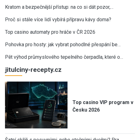
Kratom a bezpečnější přístup: na co si dát pozor,…
Proč si stále více lidí vybírá přípravu kávy doma?
Top casino automaty pro hráče v ČR 2026
Pohovka pro hosty: jak vybrat pohodlné přespání be…
Pět výhod průmyslového tepelného čerpadla, které o…
jitulciny-recepty.cz
Top casino VIP program v
Česku 2026
Šatní skříň s posuvnými, nebo otočnými dveřmi? Pra…