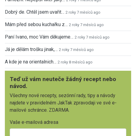
Dobrý de. Chtěl jsem uvařit…
2 roky 7 měsíců ago
Mám před sebou kuchařku z…
2 roky 7 měsíců ago
Paní Ivano, moc Vám děkujeme…
2 roky 7 měsíců ago
Já je dělám trošku jinak,…
2 roky 7 měsíců ago
A kde je na orientalnich…
2 roky 8 měsíců ago
Teď už vám neuteče žádný recept nebo
návod.
Všechny nové recepty, sezónní rady, tipy a návody
najdete v pravidelném JakTak zpravodaji ve své e-
mailové schránce. ZDARMA.
Vaše e-mailová adresa