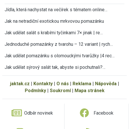
Jídla, která nachystat na večírek s tématem online…
Jak na netradiční exotickou mrkvovou pomazánku
Jak udělat salát s krabími tyčinkami 7× jinak | re…
Jednoduché pomazánky z tvarohu – 12 variant | rych…
Jak udělat pomazánku s olomouckými tvarůžky |4 rec…
Jak udělat sýrový salát tak, abyste si pochutnali?…
jaktak.cz
|
Kontakty
|
O nás
|
Reklama
|
Nápověda
|
Podmínky
|
Soukromí
|
Mapa stránek
Odběr novinek
Facebook