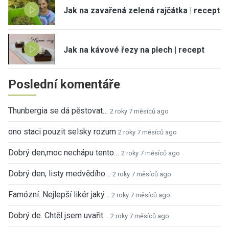
Jak na zavařená zelená rajčátka | recept
Jak na kávové řezy na plech | recept
Poslední komentáře
Thunbergia se dá pěstovat…
2 roky 7 měsíců ago
ono staci pouzit selsky rozum
2 roky 7 měsíců ago
Dobrý den,moc nechápu tento…
2 roky 7 měsíců ago
Dobrý den, listy medvědího…
2 roky 7 měsíců ago
Famózní. Nejlepší likér jaký…
2 roky 7 měsíců ago
Dobrý de. Chtěl jsem uvařit…
2 roky 7 měsíců ago