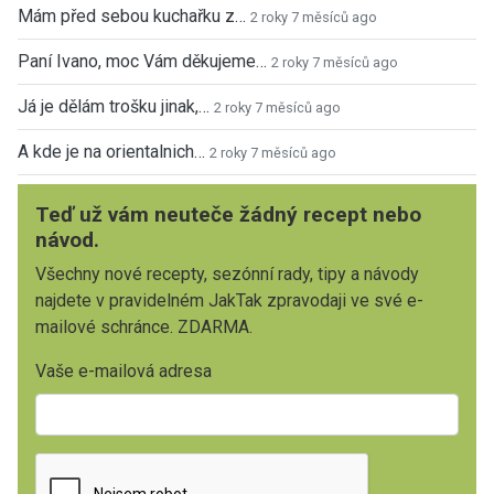
Mám před sebou kuchařku z…
2 roky 7 měsíců ago
Paní Ivano, moc Vám děkujeme…
2 roky 7 měsíců ago
Já je dělám trošku jinak,…
2 roky 7 měsíců ago
A kde je na orientalnich…
2 roky 7 měsíců ago
Teď už vám neuteče žádný recept nebo
návod.
Všechny nové recepty, sezónní rady, tipy a návody
najdete v pravidelném JakTak zpravodaji ve své e-
mailové schránce. ZDARMA.
Vaše e-mailová adresa