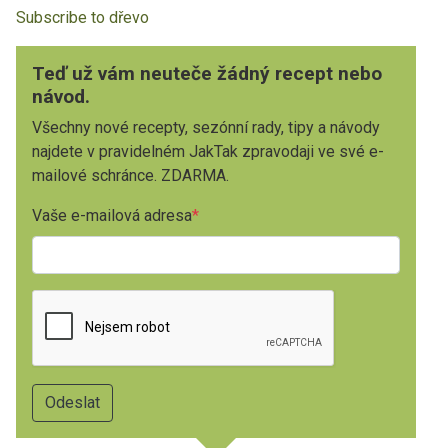
Subscribe to dřevo
Teď už vám neuteče žádný recept nebo
návod.
Všechny nové recepty, sezónní rady, tipy a návody
najdete v pravidelném JakTak zpravodaji ve své e-
mailové schránce. ZDARMA.
Vaše e-mailová adresa