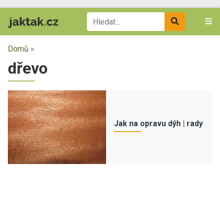
Domů
»
dřevo
Jak na opravu dýh | rady