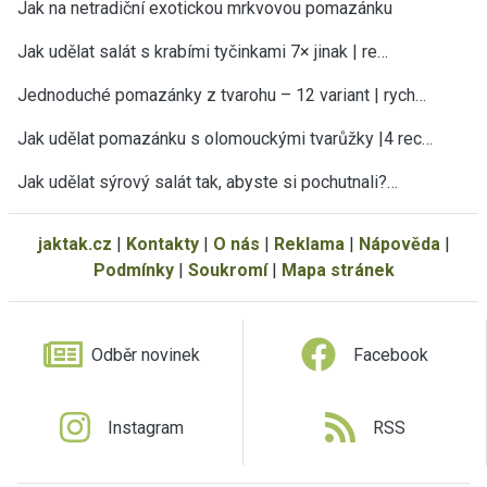
Jak na netradiční exotickou mrkvovou pomazánku
Jak udělat salát s krabími tyčinkami 7× jinak | re…
Jednoduché pomazánky z tvarohu – 12 variant | rych…
Jak udělat pomazánku s olomouckými tvarůžky |4 rec…
Jak udělat sýrový salát tak, abyste si pochutnali?…
jaktak.cz
|
Kontakty
|
O nás
|
Reklama
|
Nápověda
|
Podmínky
|
Soukromí
|
Mapa stránek
Odběr novinek
Facebook
Instagram
RSS