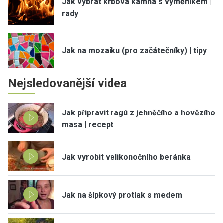
Jak vybrat krbová kamna s výměníkem |
rady
Jak na mozaiku (pro začátečníky) | tipy
Nejsledovanější videa
Jak připravit ragú z jehněčího a hovězího
masa | recept
Jak vyrobit velikonočního beránka
Jak na šípkový protlak s medem