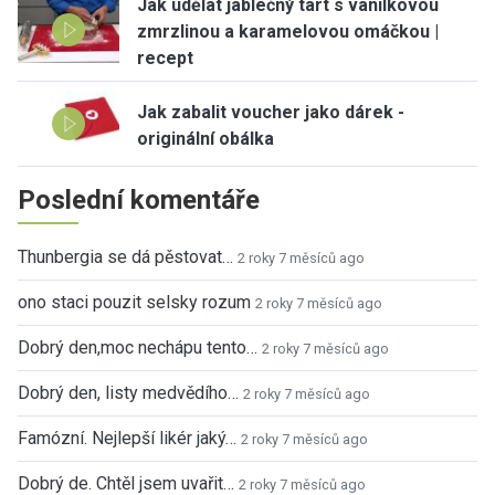
Jak udělat jablečný tart s vanilkovou
zmrzlinou a karamelovou omáčkou |
recept
Jak zabalit voucher jako dárek -
originální obálka
Poslední komentáře
Thunbergia se dá pěstovat…
2 roky 7 měsíců ago
ono staci pouzit selsky rozum
2 roky 7 měsíců ago
Dobrý den,moc nechápu tento…
2 roky 7 měsíců ago
Dobrý den, listy medvědího…
2 roky 7 měsíců ago
Famózní. Nejlepší likér jaký…
2 roky 7 měsíců ago
Dobrý de. Chtěl jsem uvařit…
2 roky 7 měsíců ago