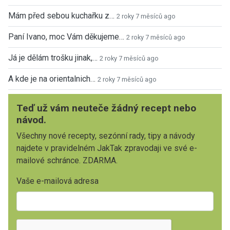
Mám před sebou kuchařku z…
2 roky 7 měsíců ago
Paní Ivano, moc Vám děkujeme…
2 roky 7 měsíců ago
Já je dělám trošku jinak,…
2 roky 7 měsíců ago
A kde je na orientalnich…
2 roky 7 měsíců ago
Teď už vám neuteče žádný recept nebo
návod.
Všechny nové recepty, sezónní rady, tipy a návody
najdete v pravidelném JakTak zpravodaji ve své e-
mailové schránce. ZDARMA.
Vaše e-mailová adresa