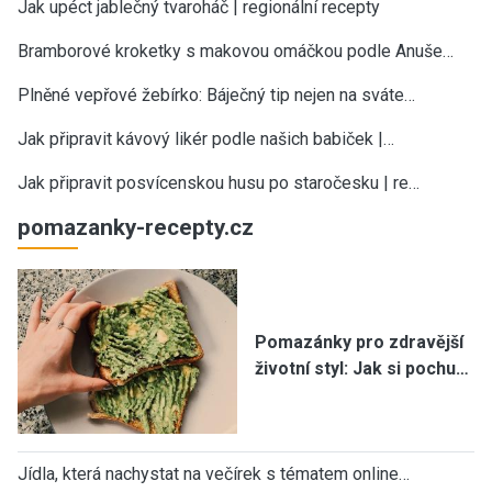
Jak upéct jablečný tvaroháč | regionální recepty
Bramborové kroketky s makovou omáčkou podle Anuše…
Plněné vepřové žebírko: Báječný tip nejen na sváte…
Jak připravit kávový likér podle našich babiček |…
Jak připravit posvícenskou husu po staročesku | re…
pomazanky-recepty.cz
Pomazánky pro zdravější
životní styl: Jak si pochu…
Jídla, která nachystat na večírek s tématem online…