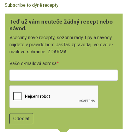
Subscribe to dýně recepty
Teď už vám neuteče žádný recept nebo
návod.
Všechny nové recepty, sezónní rady, tipy a návody
najdete v pravidelném JakTak zpravodaji ve své e-
mailové schránce. ZDARMA.
Vaše e-mailová adresa