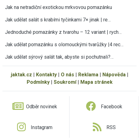
Jak na netradiční exotickou mrkvovou pomazánku
Jak udělat salát s krabími tyčinkami 7× jinak | re…
Jednoduché pomazánky z tvarohu – 12 variant | rych…
Jak udělat pomazánku s olomouckými tvarůžky |4 rec…
Jak udělat sýrový salát tak, abyste si pochutnali?…
jaktak.cz
|
Kontakty
|
O nás
|
Reklama
|
Nápověda
|
Podmínky
|
Soukromí
|
Mapa stránek
Odběr novinek
Facebook
Instagram
RSS