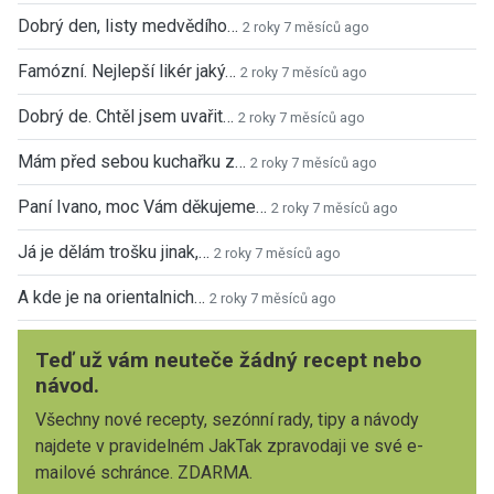
Dobrý den, listy medvědího…
2 roky 7 měsíců ago
Famózní. Nejlepší likér jaký…
2 roky 7 měsíců ago
Dobrý de. Chtěl jsem uvařit…
2 roky 7 měsíců ago
Mám před sebou kuchařku z…
2 roky 7 měsíců ago
Paní Ivano, moc Vám děkujeme…
2 roky 7 měsíců ago
Já je dělám trošku jinak,…
2 roky 7 měsíců ago
A kde je na orientalnich…
2 roky 7 měsíců ago
Teď už vám neuteče žádný recept nebo
návod.
Všechny nové recepty, sezónní rady, tipy a návody
najdete v pravidelném JakTak zpravodaji ve své e-
mailové schránce. ZDARMA.