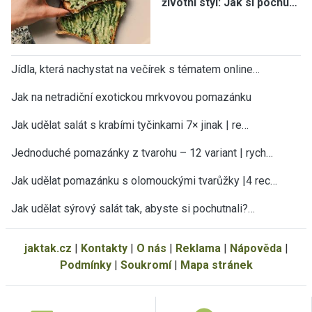
životní styl: Jak si pochu…
Jídla, která nachystat na večírek s tématem online…
Jak na netradiční exotickou mrkvovou pomazánku
Jak udělat salát s krabími tyčinkami 7× jinak | re…
Jednoduché pomazánky z tvarohu – 12 variant | rych…
Jak udělat pomazánku s olomouckými tvarůžky |4 rec…
Jak udělat sýrový salát tak, abyste si pochutnali?…
jaktak.cz
|
Kontakty
|
O nás
|
Reklama
|
Nápověda
|
Podmínky
|
Soukromí
|
Mapa stránek