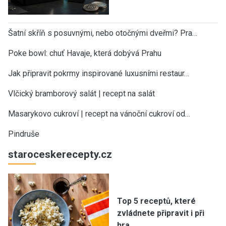
Šatní skříň s posuvnými, nebo otočnými dveřmi? Pra…
Poke bowl: chuť Havaje, která dobývá Prahu
Jak připravit pokrmy inspirované luxusními restaur…
Vlčický bramborový salát | recept na salát
Masarykovo cukroví | recept na vánoční cukroví od…
Pindruše
staroceskerecepty.cz
Top 5 receptů, které
zvládnete připravit i při
hra…