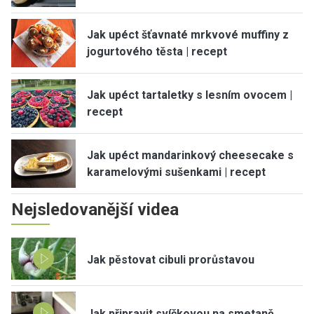
Jak upéct šťavnaté mrkvové muffiny z
jogurtového těsta | recept
Jak upéct tartaletky s lesním ovocem |
recept
Jak upéct mandarinkový cheesecake s
karamelovými sušenkami | recept
Nejsledovanější videa
Jak pěstovat cibuli prorůstavou
Jak připravit svíčkovou na smetaně