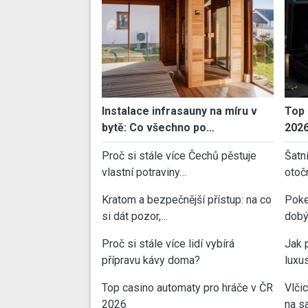
Instalace infrasauny na míru v
Top 
bytě: Co všechno po…
202
Proč si stále více Čechů pěstuje
Šatn
vlastní potraviny…
otoč
Kratom a bezpečnější přístup: na co
Poke
si dát pozor,…
dobý
Proč si stále více lidí vybírá
Jak 
přípravu kávy doma?
luxu
Top casino automaty pro hráče v ČR
Vlči
2026
na sa