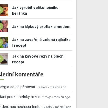
Jak vyrobit velikonočního
beránka
Jak na šípkový protlak s medem
Jak na zavařená zelená rajčátka
| recept
Jak na kávové řezy na plech |
recept
lední komentáře
ergia se dá pěstovat…
2 roky 7 měsíců ago
taci pouzit selsky rozum
2 roky 7 měsíců ago
ý den,moc nechápu tento…
2 roky 7 měsíců ago