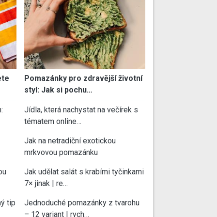
ete
Pomazánky pro zdravější životní
styl: Jak si pochu…
:
Jídla, která nachystat na večírek s
tématem online…
Jak na netradiční exotickou
mrkvovou pomazánku
ou
Jak udělat salát s krabími tyčinkami
7× jinak | re…
ý tip
Jednoduché pomazánky z tvarohu
– 12 variant | rych…