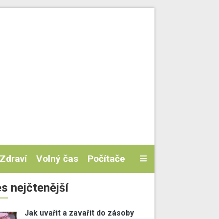
Zdraví
Volný čas
Počítače
s nejčtenější
Jak uvařit a zavařit do zásoby