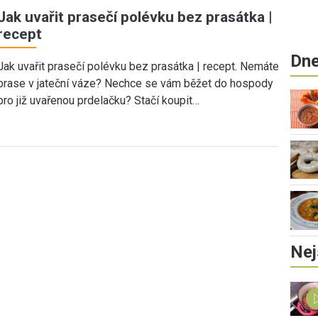
Jak uvařit prasečí polévku bez prasátka |
recept
Dne
Jak uvařit prasečí polévku bez prasátka | recept. Nemáte
prase v jateční váze? Nechce se vám běžet do hospody
pro již uvařenou prdelačku? Stačí koupit…
Nej