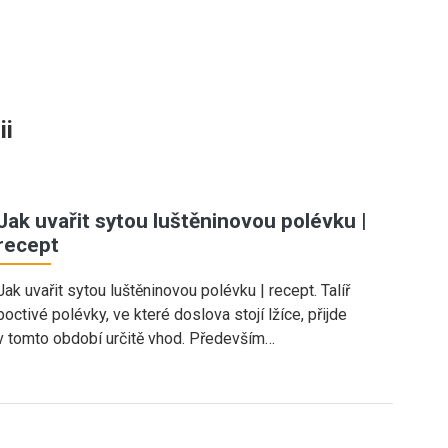
ii
Jak uvařit sytou luštěninovou polévku |
recept
Jak uvařit sytou luštěninovou polévku | recept. Talíř
poctivé polévky, ve které doslova stojí lžíce, přijde
v tomto období určitě vhod. Především…