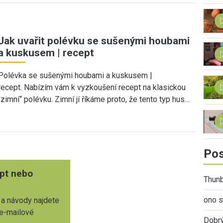
Jak uvařit polévku se sušenými houbami
a kuskusem | recept
Polévka se sušenými houbami a kuskusem |
recept. Nabízím vám k vyzkoušení recept na klasickou
„zimní“ polévku. Zimní jí říkáme proto, že tento typ hus…
Pos
pt nebo
Thunb
ono s
 a návody najdete
 e-mailové
Dobr