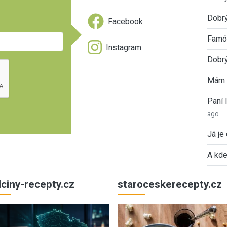
Dobrý
Facebook
Famóz
Instagram
Dobrý
Mám 
Paní
ago
Já je
A kde
ulciny-recepty.cz
staroceskerecepty.cz