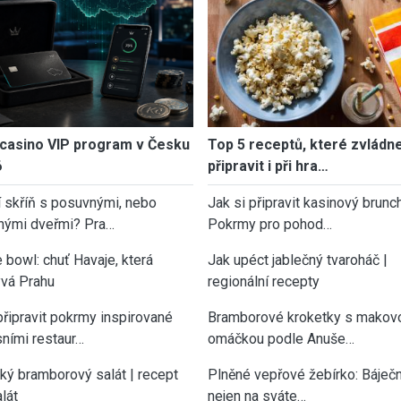
casino VIP program v Česku
Top 5 receptů, které zvládn
6
připravit i při hra…
í skříň s posuvnými, nebo
Jak si připravit kasinový brunch
nými dveřmi? Pra…
Pokrmy pro pohod…
 bowl: chuť Havaje, která
Jak upéct jablečný tvaroháč |
vá Prahu
regionální recepty
připravit pokrmy inspirované
Bramborové kroketky s makov
sními restaur…
omáčkou podle Anuše…
cký bramborový salát | recept
Plněné vepřové žebírko: Báječn
lát
nejen na sváte…