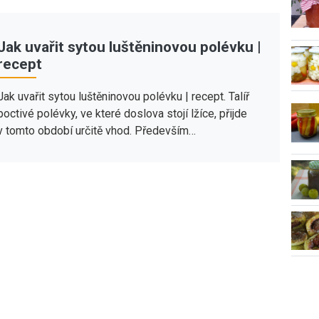
Jak uvařit sytou luštěninovou polévku |
recept
Jak uvařit sytou luštěninovou polévku | recept. Talíř
poctivé polévky, ve které doslova stojí lžíce, přijde
v tomto období určitě vhod. Především…