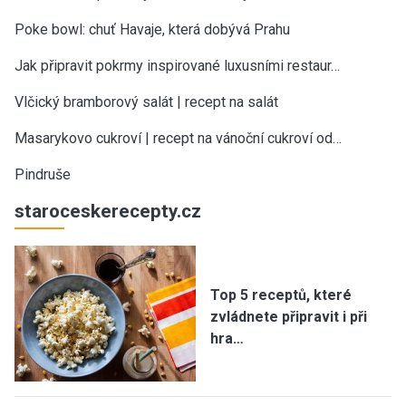
Poke bowl: chuť Havaje, která dobývá Prahu
Jak připravit pokrmy inspirované luxusními restaur…
Vlčický bramborový salát | recept na salát
Masarykovo cukroví | recept na vánoční cukroví od…
Pindruše
staroceskerecepty.cz
Top 5 receptů, které
zvládnete připravit i při
hra…