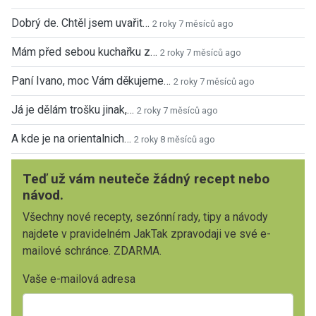
Dobrý de. Chtěl jsem uvařit…
2 roky 7 měsíců ago
Mám před sebou kuchařku z…
2 roky 7 měsíců ago
Paní Ivano, moc Vám děkujeme…
2 roky 7 měsíců ago
Já je dělám trošku jinak,…
2 roky 7 měsíců ago
A kde je na orientalnich…
2 roky 8 měsíců ago
Teď už vám neuteče žádný recept nebo
návod.
Všechny nové recepty, sezónní rady, tipy a návody
najdete v pravidelném JakTak zpravodaji ve své e-
mailové schránce. ZDARMA.
Vaše e-mailová adresa