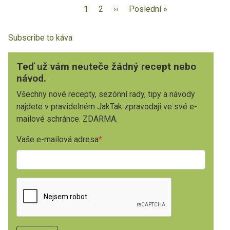
1
2
››
Poslední »
Subscribe to káva
Teď už vám neuteče žádný recept nebo
návod.
Všechny nové recepty, sezónní rady, tipy a návody
najdete v pravidelném JakTak zpravodaji ve své e-
mailové schránce. ZDARMA.
Vaše e-mailová adresa