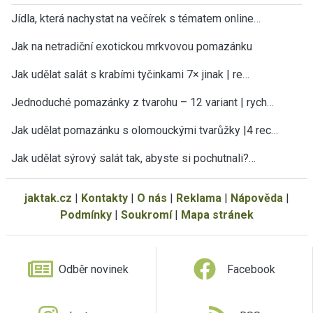
Jídla, která nachystat na večírek s tématem online…
Jak na netradiční exotickou mrkvovou pomazánku
Jak udělat salát s krabími tyčinkami 7× jinak | re…
Jednoduché pomazánky z tvarohu – 12 variant | rych…
Jak udělat pomazánku s olomouckými tvarůžky |4 rec…
Jak udělat sýrový salát tak, abyste si pochutnali?…
jaktak.cz
|
Kontakty
|
O nás
|
Reklama
|
Nápověda
|
Podmínky
|
Soukromí
|
Mapa stránek
Odběr novinek
Facebook