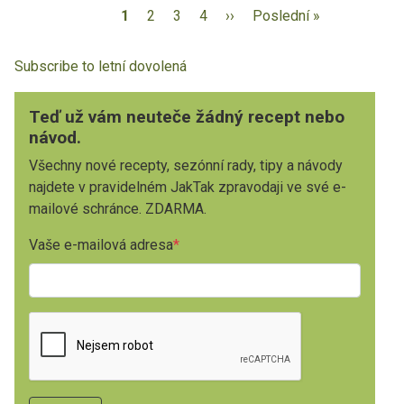
1
2
3
4
››
Poslední »
Subscribe to letní dovolená
Teď už vám neuteče žádný recept nebo
návod.
Všechny nové recepty, sezónní rady, tipy a návody
najdete v pravidelném JakTak zpravodaji ve své e-
mailové schránce. ZDARMA.
Vaše e-mailová adresa