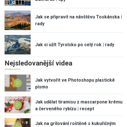
Jak se připravit na návštěvu Toskánska |
rady
Jak si užít Tyrolsko po celý rok | rady
Nejsledovanější videa
Jak vytvořit ve Photoshopu plastické
písmo
Jak udělat tiramisu z mascarpone krému
a červeného rybízu | recept
Jak na grilování roštěné s kukuřičným