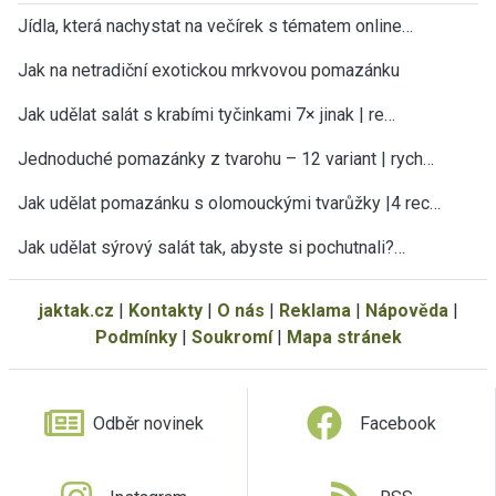
Jídla, která nachystat na večírek s tématem online…
Jak na netradiční exotickou mrkvovou pomazánku
Jak udělat salát s krabími tyčinkami 7× jinak | re…
Jednoduché pomazánky z tvarohu – 12 variant | rych…
Jak udělat pomazánku s olomouckými tvarůžky |4 rec…
Jak udělat sýrový salát tak, abyste si pochutnali?…
jaktak.cz
|
Kontakty
|
O nás
|
Reklama
|
Nápověda
|
Podmínky
|
Soukromí
|
Mapa stránek
Odběr novinek
Facebook