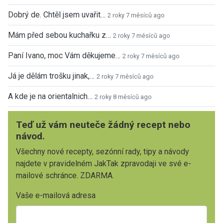
Dobrý de. Chtěl jsem uvařit…
2 roky 7 měsíců ago
Mám před sebou kuchařku z…
2 roky 7 měsíců ago
Paní Ivano, moc Vám děkujeme…
2 roky 7 měsíců ago
Já je dělám trošku jinak,…
2 roky 7 měsíců ago
A kde je na orientalnich…
2 roky 8 měsíců ago
Teď už vám neuteče žádný recept nebo
návod.
Všechny nové recepty, sezónní rady, tipy a návody
najdete v pravidelném JakTak zpravodaji ve své e-
mailové schránce. ZDARMA.
Vaše e-mailová adresa