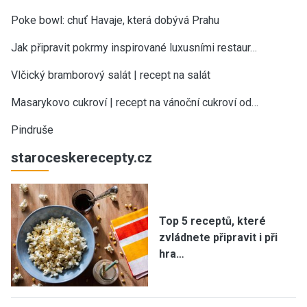
Poke bowl: chuť Havaje, která dobývá Prahu
Jak připravit pokrmy inspirované luxusními restaur…
Vlčický bramborový salát | recept na salát
Masarykovo cukroví | recept na vánoční cukroví od…
Pindruše
staroceskerecepty.cz
Top 5 receptů, které
zvládnete připravit i při
hra…