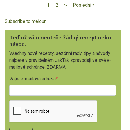
1
2
››
Poslední »
Subscribe to meloun
Teď už vám neuteče žádný recept nebo
návod.
Všechny nové recepty, sezónní rady, tipy a návody
najdete v pravidelném JakTak zpravodaji ve své e-
mailové schránce. ZDARMA.
Vaše e-mailová adresa