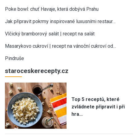
Poke bowl: chuť Havaje, která dobývá Prahu
Jak připravit pokrmy inspirované luxusními restaur…
Vlčický bramborový salát | recept na salát
Masarykovo cukroví | recept na vánoční cukroví od…
Pindruše
staroceskerecepty.cz
Top 5 receptů, které
zvládnete připravit i při
hra…