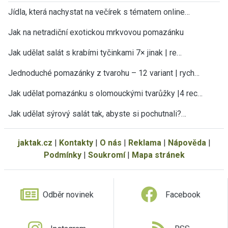
Jídla, která nachystat na večírek s tématem online…
Jak na netradiční exotickou mrkvovou pomazánku
Jak udělat salát s krabími tyčinkami 7× jinak | re…
Jednoduché pomazánky z tvarohu – 12 variant | rych…
Jak udělat pomazánku s olomouckými tvarůžky |4 rec…
Jak udělat sýrový salát tak, abyste si pochutnali?…
jaktak.cz
|
Kontakty
|
O nás
|
Reklama
|
Nápověda
|
Podmínky
|
Soukromí
|
Mapa stránek
Odběr novinek
Facebook