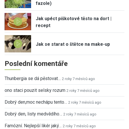
fazole)
Jak upéct piškotové těsto na dort |
recept
Jak se starat o štětce na make-up
Poslední komentáře
Thunbergia se dá pěstovat…
2 roky 7 měsíců ago
ono staci pouzit selsky rozum
2 roky 7 měsíců ago
Dobrý den,moc nechápu tento…
2 roky 7 měsíců ago
Dobrý den, listy medvědího…
2 roky 7 měsíců ago
Famózní. Nejlepší likér jaký…
2 roky 7 měsíců ago