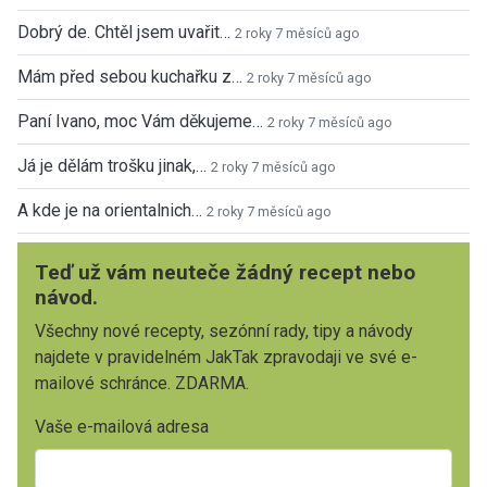
Dobrý de. Chtěl jsem uvařit…
2 roky 7 měsíců ago
Mám před sebou kuchařku z…
2 roky 7 měsíců ago
Paní Ivano, moc Vám děkujeme…
2 roky 7 měsíců ago
Já je dělám trošku jinak,…
2 roky 7 měsíců ago
A kde je na orientalnich…
2 roky 7 měsíců ago
Teď už vám neuteče žádný recept nebo
návod.
Všechny nové recepty, sezónní rady, tipy a návody
najdete v pravidelném JakTak zpravodaji ve své e-
mailové schránce. ZDARMA.
Vaše e-mailová adresa