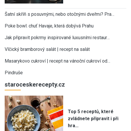
Šatní skříň s posuvnými, nebo otočnými dveřmi? Pra…
Poke bowl: chuť Havaje, která dobývá Prahu
Jak připravit pokrmy inspirované luxusními restaur…
Vlčický bramborový salát | recept na salát
Masarykovo cukroví | recept na vánoční cukroví od…
Pindruše
staroceskerecepty.cz
Top 5 receptů, které
zvládnete připravit i při
hra…