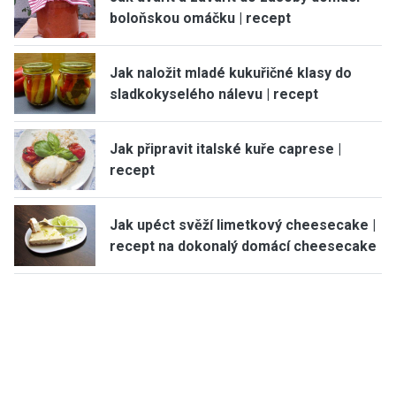
boloňskou omáčku | recept
Jak naložit mladé kukuřičné klasy do
sladkokyselého nálevu | recept
Jak připravit italské kuře caprese |
recept
Jak upéct svěží limetkový cheesecake |
recept na dokonalý domácí cheesecake