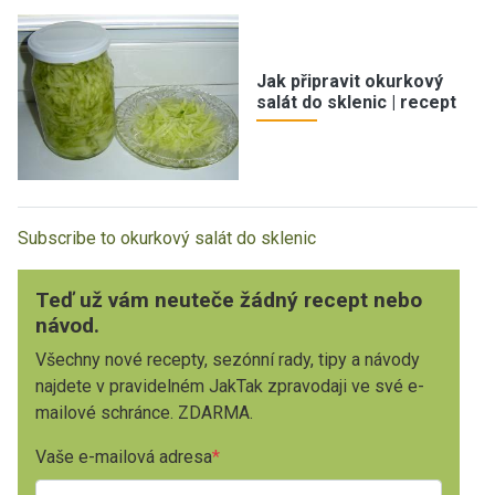
Jak připravit okurkový
salát do sklenic | recept
Subscribe to okurkový salát do sklenic
Teď už vám neuteče žádný recept nebo
návod.
Všechny nové recepty, sezónní rady, tipy a návody
najdete v pravidelném JakTak zpravodaji ve své e-
mailové schránce. ZDARMA.
Vaše e-mailová adresa