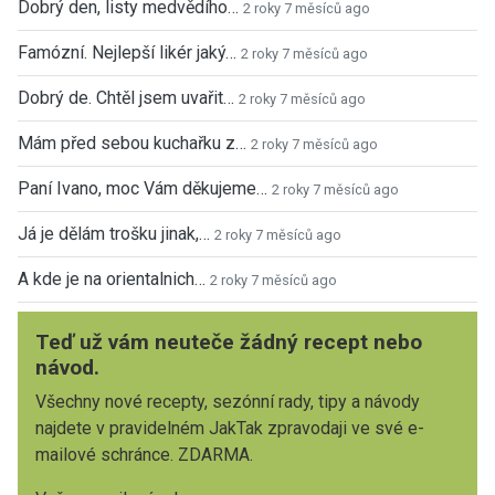
Dobrý den, listy medvědího…
2 roky 7 měsíců ago
Famózní. Nejlepší likér jaký…
2 roky 7 měsíců ago
Dobrý de. Chtěl jsem uvařit…
2 roky 7 měsíců ago
Mám před sebou kuchařku z…
2 roky 7 měsíců ago
Paní Ivano, moc Vám děkujeme…
2 roky 7 měsíců ago
Já je dělám trošku jinak,…
2 roky 7 měsíců ago
A kde je na orientalnich…
2 roky 7 měsíců ago
Teď už vám neuteče žádný recept nebo
návod.
Všechny nové recepty, sezónní rady, tipy a návody
najdete v pravidelném JakTak zpravodaji ve své e-
mailové schránce. ZDARMA.