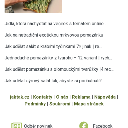
Jídla, která nachystat na večírek s tématem online…
Jak na netradiční exotickou mrkvovou pomazánku
Jak udělat salát s krabími tyčinkami 7× jinak | re…
Jednoduché pomazánky z tvarohu – 12 variant | rych…
Jak udělat pomazánku s olomouckými tvarůžky |4 rec…
Jak udělat sýrový salát tak, abyste si pochutnali?…
jaktak.cz
|
Kontakty
|
O nás
|
Reklama
|
Nápověda
|
Podmínky
|
Soukromí
|
Mapa stránek
Odběr novinek
Facebook