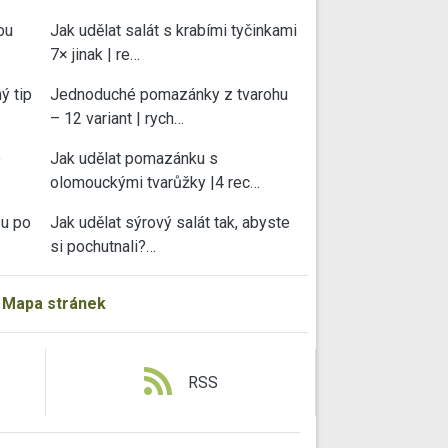
ou
Jak udělat salát s krabími tyčinkami
7× jinak | re…
ý tip
Jednoduché pomazánky z tvarohu
– 12 variant | rych…
e
Jak udělat pomazánku s
olomouckými tvarůžky |4 rec…
su po
Jak udělat sýrový salát tak, abyste
si pochutnali?…
|
Mapa stránek
RSS