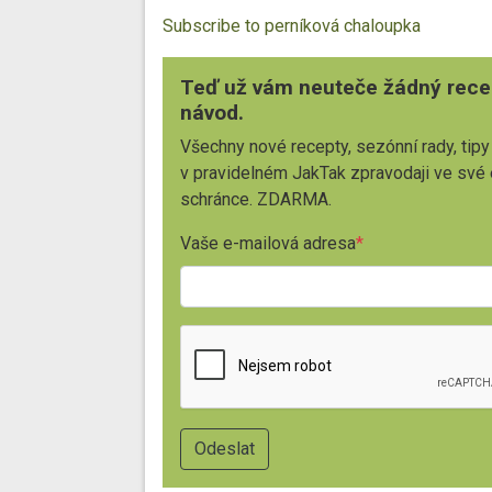
Subscribe to perníková chaloupka
Teď už vám neuteče žádný rece
návod.
Všechny nové recepty, sezónní rady, tipy
v pravidelném JakTak zpravodaji ve své
schránce. ZDARMA.
Vaše e-mailová adresa