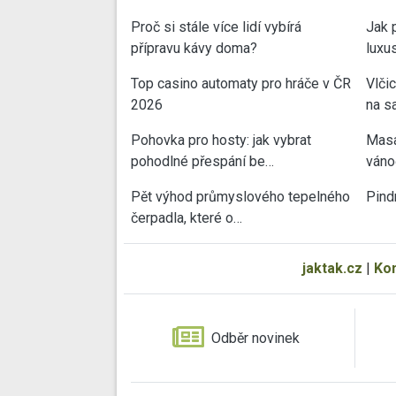
Proč si stále více lidí vybírá
Jak 
přípravu kávy doma?
luxu
Top casino automaty pro hráče v ČR
Vlči
2026
na sa
Pohovka pro hosty: jak vybrat
Masa
pohodlné přespání be…
váno
Pět výhod průmyslového tepelného
Pind
čerpadla, které o…
jaktak.cz
|
Ko
Odběr novinek