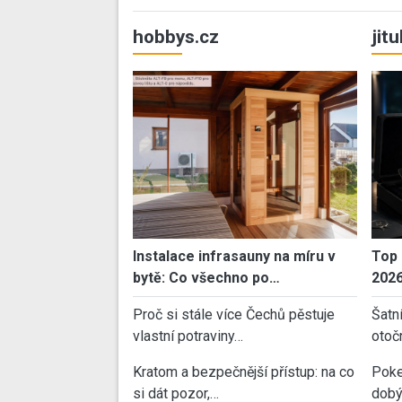
hobbys.cz
jit
Instalace infrasauny na míru v
Top 
bytě: Co všechno po…
202
Proč si stále více Čechů pěstuje
Šatn
vlastní potraviny…
otoč
Kratom a bezpečnější přístup: na co
Poke
si dát pozor,…
dobý