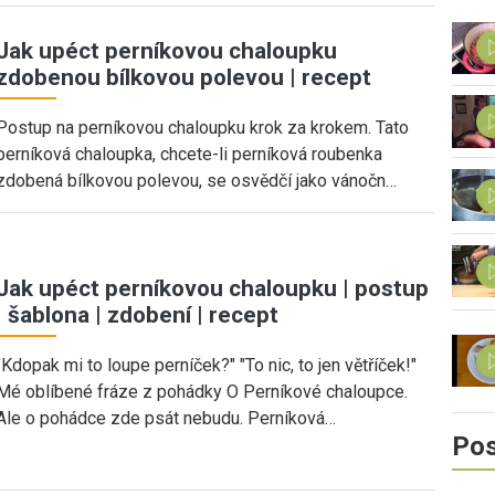
Jak upéct perníkovou chaloupku
zdobenou bílkovou polevou | recept
Postup na perníkovou chaloupku krok za krokem. Tato
perníková chaloupka, chcete-li perníková roubenka
zdobená bílkovou polevou, se osvědčí jako vánočn…
Jak upéct perníkovou chaloupku | postup
| šablona | zdobení | recept
"Kdopak mi to loupe perníček?" "To nic, to jen větříček!"
Mé oblíbené fráze z pohádky O Perníkové chaloupce.
Ale o pohádce zde psát nebudu. Perníková…
Pos