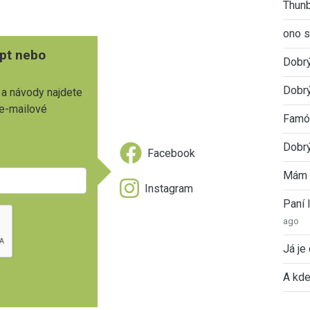
Thunb
ono s
pt nebo
Dobr
Dobrý
 a návody najdete
 e-mailové
Famóz
Dobrý
Facebook
Mám 
Instagram
Paní
ago
Já je
A kde