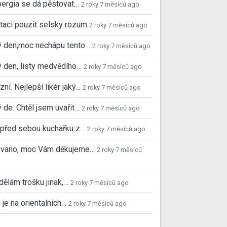
ergia se dá pěstovat…
2 roky 7 měsíců ago
taci pouzit selsky rozum
2 roky 7 měsíců ago
ý den,moc nechápu tento…
2 roky 7 měsíců ago
 den, listy medvědího…
2 roky 7 měsíců ago
ní. Nejlepší likér jaký…
2 roky 7 měsíců ago
 de. Chtěl jsem uvařit…
2 roky 7 měsíců ago
před sebou kuchařku z…
2 roky 7 měsíců ago
 Ivano, moc Vám děkujeme…
2 roky 7 měsíců
 dělám trošku jinak,…
2 roky 7 měsíců ago
 je na orientalnich…
2 roky 7 měsíců ago