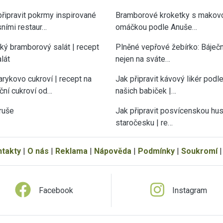
připravit pokrmy inspirované
Bramborové kroketky s makov
sními restaur…
omáčkou podle Anuše…
cký bramborový salát | recept
Plněné vepřové žebírko: Báječn
lát
nejen na sváte…
rykovo cukroví | recept na
Jak připravit kávový likér podl
ční cukroví od…
našich babiček |…
ruše
Jak připravit posvícenskou hu
staročesku | re…
ntakty
|
O nás
|
Reklama
|
Nápověda
|
Podmínky
|
Soukromí
Facebook
Instagram