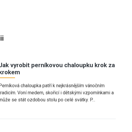
ii
Jak vyrobit perníkovou chaloupku krok za
krokem
Perníková chaloupka patří k nejkrásnějším vánočním
tradicím. Voní medem, skořicí i dětskými vzpomínkami a
může se stát ozdobou stolu po celé svátky. P…