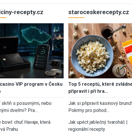
ulciny-recepty.cz
staroceskerecepty.cz
casino VIP program v Česku
Top 5 receptů, které zvládn
6
připravit i při hra…
í skříň s posuvnými, nebo
Jak si připravit kasinový brunch
nými dveřmi? Pra…
Pokrmy pro pohod…
 bowl: chuť Havaje, která
Jak upéct jablečný tvaroháč |
vá Prahu
regionální recepty