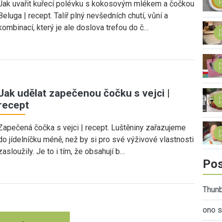
Jak uvařit kuřecí polévku s kokosovým mlékem a čočkou
Beluga | recept. Talíř plný nevšedních chutí, vůní a
kombinací, který je ale doslova trefou do č…
Jak udělat zapečenou čočku s vejci |
recept
Zapečená čočka s vejci | recept. Luštěniny zařazujeme
do jídelníčku méně, než by si pro své výživové vlastnosti
zasloužily. Je to i tím, že obsahují b…
Pos
Thunb
ono s