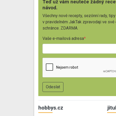
Teď už vám neuteče žádný rece
návod.
Všechny nové recepty, sezónní rady, tipy
v pravidelném JakTak zpravodaji ve své
schránce. ZDARMA.
Vaše e-mailová adresa
hobbys.cz
jit