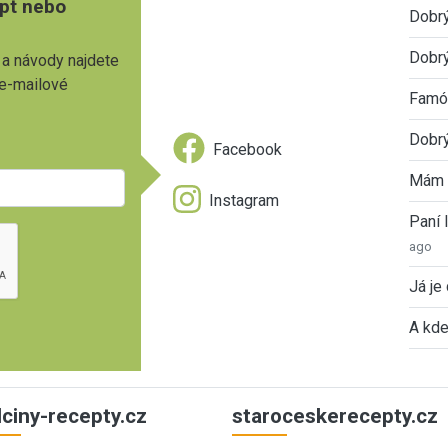
pt nebo
Dobr
Dobrý
 a návody najdete
 e-mailové
Famóz
Dobrý
Facebook
Mám 
Instagram
Paní
ago
Já je
A kde
ulciny-recepty.cz
staroceskerecepty.cz