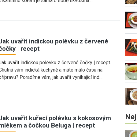
pikantního koření je sama o sobě skvostná.…
Jak uvařit indickou polévku z červené
čočky | recept
Jak uvařit indickou polévku z červené čočky | recept.
Chutná vám indická kuchyně a máte málo času na
přípravu? Poradíme vám, jak uvařit vynikající ind…
Nej
Jak uvařit kuřecí polévku s kokosovým
mlékem a čočkou Beluga | recept