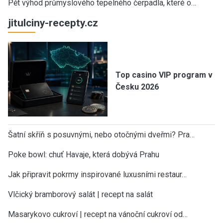
Pět výhod průmyslového tepelného čerpadla, které o…
jitulciny-recepty.cz
Top casino VIP program v
Česku 2026
Šatní skříň s posuvnými, nebo otočnými dveřmi? Pra…
Poke bowl: chuť Havaje, která dobývá Prahu
Jak připravit pokrmy inspirované luxusními restaur…
Vlčický bramborový salát | recept na salát
Masarykovo cukroví | recept na vánoční cukroví od…