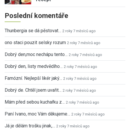
Poslední komentáře
Thunbergia se dá pěstovat…
2 roky 7 měsíců ago
ono staci pouzit selsky rozum
2 roky 7 měsíců ago
Dobrý den,moc nechápu tento…
2 roky 7 měsíců ago
Dobrý den, listy medvědího…
2 roky 7 měsíců ago
Famózní. Nejlepší likér jaký…
2 roky 7 měsíců ago
Dobrý de. Chtěl jsem uvařit…
2 roky 7 měsíců ago
Mám před sebou kuchařku z…
2 roky 7 měsíců ago
Paní Ivano, moc Vám děkujeme…
2 roky 7 měsíců ago
Já je dělám trošku jinak,…
2 roky 7 měsíců ago