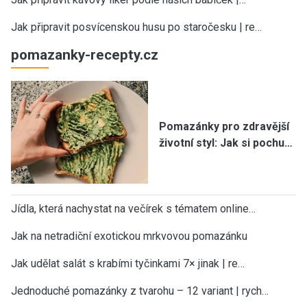
Jak připravit posvícenskou husu po staročesku | re…
pomazanky-recepty.cz
Pomazánky pro zdravější
životní styl: Jak si pochu…
Jídla, která nachystat na večírek s tématem online…
Jak na netradiční exotickou mrkvovou pomazánku
Jak udělat salát s krabími tyčinkami 7× jinak | re…
Jednoduché pomazánky z tvarohu – 12 variant | rych…