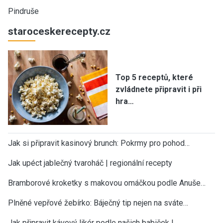
Pindruše
staroceskerecepty.cz
Top 5 receptů, které
zvládnete připravit i při
hra…
Jak si připravit kasinový brunch: Pokrmy pro pohod…
Jak upéct jablečný tvaroháč | regionální recepty
Bramborové kroketky s makovou omáčkou podle Anuše…
Plněné vepřové žebírko: Báječný tip nejen na sváte…
Jak připravit kávový likér podle našich babiček |…