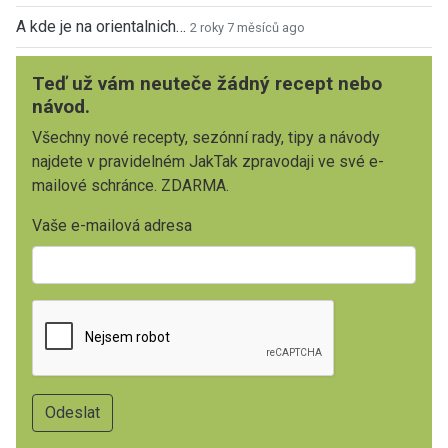
A kde je na orientalnich…
2 roky 7 měsíců ago
Teď už vám neuteče žádný recept nebo
návod.
Všechny nové recepty, sezónní rady, tipy a návody
najdete v pravidelném JakTak zpravodaji ve své e-
mailové schránce. ZDARMA.
Vaše e-mailová adresa