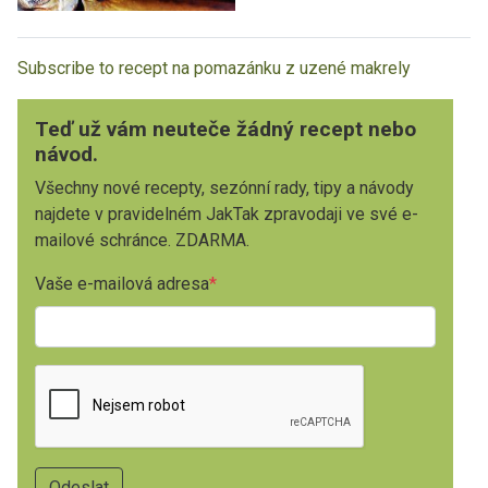
Subscribe to recept na pomazánku z uzené makrely
Teď už vám neuteče žádný recept nebo
návod.
Všechny nové recepty, sezónní rady, tipy a návody
najdete v pravidelném JakTak zpravodaji ve své e-
mailové schránce. ZDARMA.
Vaše e-mailová adresa