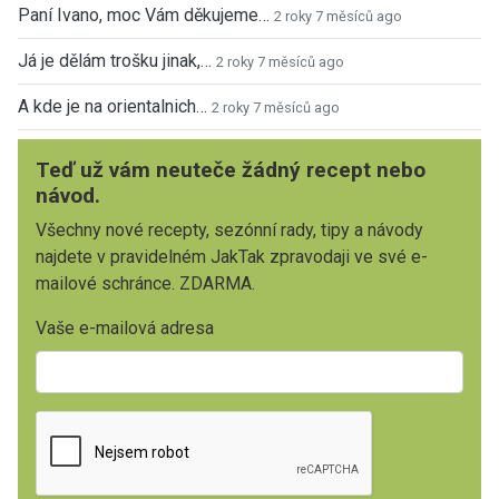
Paní Ivano, moc Vám děkujeme…
2 roky 7 měsíců ago
Já je dělám trošku jinak,…
2 roky 7 měsíců ago
A kde je na orientalnich…
2 roky 7 měsíců ago
Teď už vám neuteče žádný recept nebo
návod.
Všechny nové recepty, sezónní rady, tipy a návody
najdete v pravidelném JakTak zpravodaji ve své e-
mailové schránce. ZDARMA.
Vaše e-mailová adresa