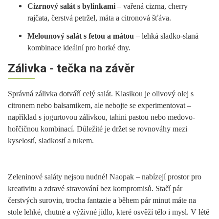
Cizrnový salát s bylinkami
– vařená cizrna, cherry
rajčata, čerstvá petržel, máta a citronová šťáva.
Melounový salát s fetou a mátou
– lehká sladko-slaná
kombinace ideální pro horké dny.
Zálivka - tečka na závěr
Správná zálivka dotváří celý salát. Klasikou je olivový olej s
citronem nebo balsamikem, ale nebojte se experimentovat –
například s jogurtovou zálivkou, tahini pastou nebo medovo-
hořčičnou kombinací. Důležité je držet se rovnováhy mezi
kyselostí, sladkostí a tukem.
Zeleninové saláty nejsou nudné! Naopak – nabízejí prostor pro
kreativitu a zdravé stravování bez kompromisů. Stačí pár
čerstvých surovin, trocha fantazie a během pár minut máte na
stole lehké, chutné a výživné jídlo, které osvěží tělo i mysl. V létě