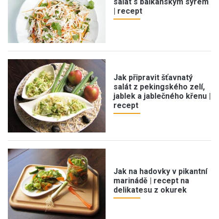
salát s balkánským sýrem
| recept
Jak připravit šťavnatý
salát z pekingského zelí,
jablek a jablečného křenu |
recept
Jak na hadovky v pikantní
marinádě | recept na
delikatesu z okurek