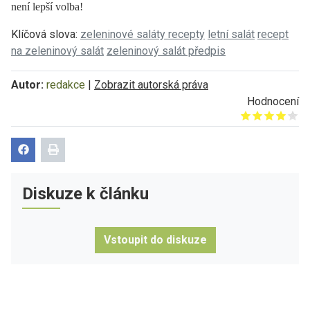
není lepší volba!
Klíčová slova:
zeleninové saláty recepty
letní salát
recept
na zeleninový salát
zeleninový salát předpis
Autor:
redakce
|
Zobrazit autorská práva
Hodnocení
Give it 1/5
Give it 2/5
Give it 3/5
Give it 4/5
Give it 5/5
Diskuze k článku
Vstoupit do diskuze