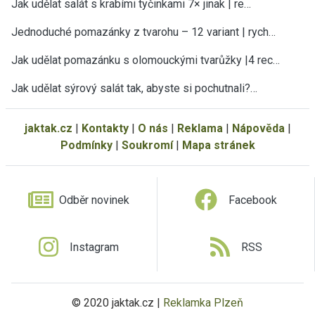
Jak udělat salát s krabími tyčinkami 7× jinak | re…
Jednoduché pomazánky z tvarohu – 12 variant | rych…
Jak udělat pomazánku s olomouckými tvarůžky |4 rec…
Jak udělat sýrový salát tak, abyste si pochutnali?…
jaktak.cz
|
Kontakty
|
O nás
|
Reklama
|
Nápověda
|
Podmínky
|
Soukromí
|
Mapa stránek
Odběr novinek
Facebook
Instagram
RSS
© 2020 jaktak.cz |
Reklamka Plzeň