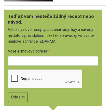
Teď už vám neuteče žádný recept nebo
návod.
Všechny nové recepty, sezónní rady, tipy a návody
najdete v pravidelném JakTak zpravodaji ve své e-
mailové schránce. ZDARMA.
Vaše e-mailová adresa