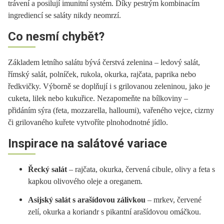
trávení a posilují imunitní systém. Díky pestrým kombinacím
ingrediencí se saláty nikdy neomrzí.
Co nesmí chybět?
Základem letního salátu bývá čerstvá zelenina – ledový salát,
římský salát, polníček, rukola, okurka, rajčata, paprika nebo
ředkvičky. Výborně se doplňují i s grilovanou zeleninou, jako je
cuketa, lilek nebo kukuřice. Nezapomeňte na bílkoviny –
přidáním sýra (feta, mozzarella, halloumi), vařeného vejce, cizrny
či grilovaného kuřete vytvoříte plnohodnotné jídlo.
Inspirace na salátové variace
Řecký salát
– rajčata, okurka, červená cibule, olivy a feta s
kapkou olivového oleje a oreganem.
Asijský salát s arašídovou zálivkou
– mrkev, červené
zelí, okurka a koriandr s pikantní arašídovou omáčkou.