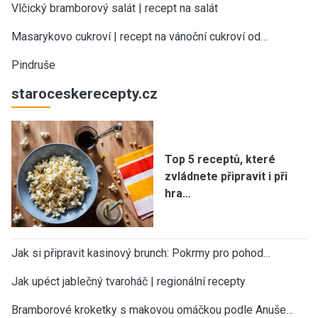
Vlčický bramborový salát | recept na salát
Masarykovo cukroví | recept na vánoční cukroví od…
Pindruše
staroceskerecepty.cz
Top 5 receptů, které
zvládnete připravit i při
hra…
Jak si připravit kasinový brunch: Pokrmy pro pohod…
Jak upéct jablečný tvaroháč | regionální recepty
Bramborové kroketky s makovou omáčkou podle Anuše…