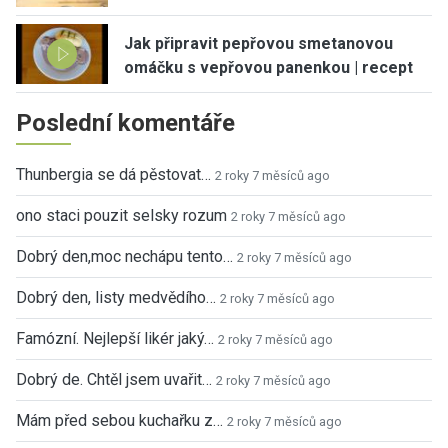
Jak připravit pepřovou smetanovou
omáčku s vepřovou panenkou | recept
Poslední komentáře
Thunbergia se dá pěstovat…
2 roky 7 měsíců ago
ono staci pouzit selsky rozum
2 roky 7 měsíců ago
Dobrý den,moc nechápu tento…
2 roky 7 měsíců ago
Dobrý den, listy medvědího…
2 roky 7 měsíců ago
Famózní. Nejlepší likér jaký…
2 roky 7 měsíců ago
Dobrý de. Chtěl jsem uvařit…
2 roky 7 měsíců ago
Mám před sebou kuchařku z…
2 roky 7 měsíců ago